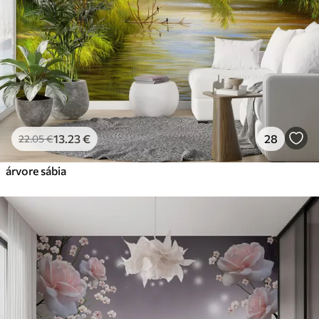
56
.67
34
.00
€
/m²
Vinil Premium
65
.00
39
.00
€
/m²
Peel and Stick
81
.67
49
.00
€
/m²
13
.23
€
28
22
.05
€
árvore sábia