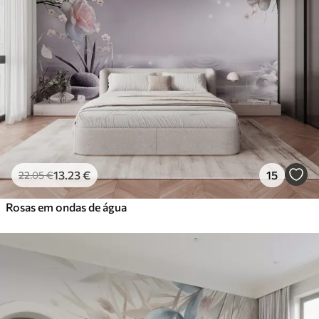
13
.23
€
15
22
.05
€
Rosas em ondas de água