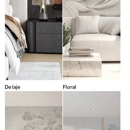
De laje
Floral