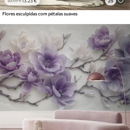
13
.23
€
25
22
.05
€
Flores esculpidas com pétalas suaves