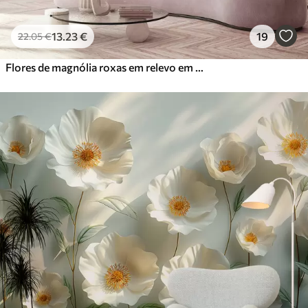
13
.23
€
19
22
.05
€
Flores de magnólia roxas em relevo em um galho gracioso