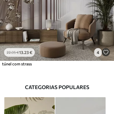
13
.23
€
4
22
.05
€
túnel com strass
CATEGORIAS POPULARES