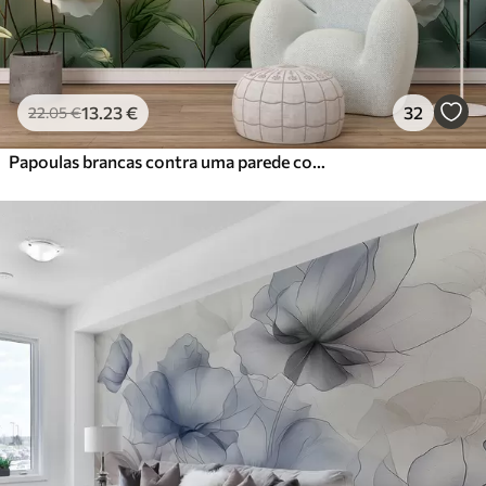
13
.23
€
32
22
.05
€
Papoulas brancas contra uma parede com luz solar e efeito 3D