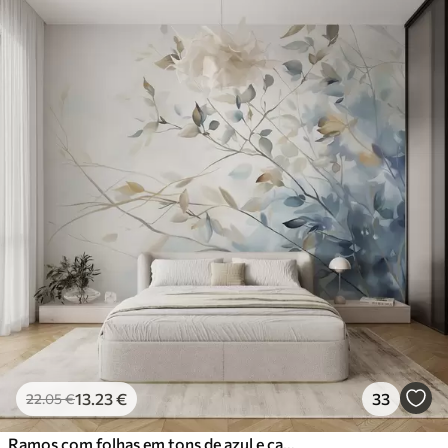
13
.23
€
33
22
.05
€
Ramos com folhas em tons de azul e castanho, fundo claro, suave e delicado, estilo aguarela