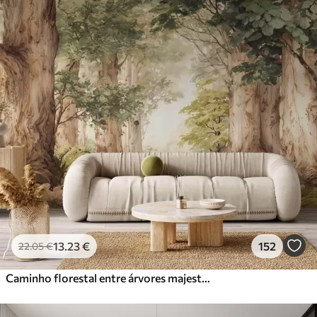
13
.23
€
152
22
.05
€
Caminho florestal entre árvores majestosas em estilo aquarela