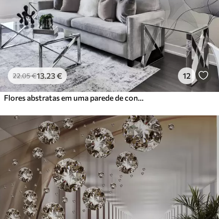
13
.23
€
12
22
.05
€
Flores abstratas em uma parede de concreto