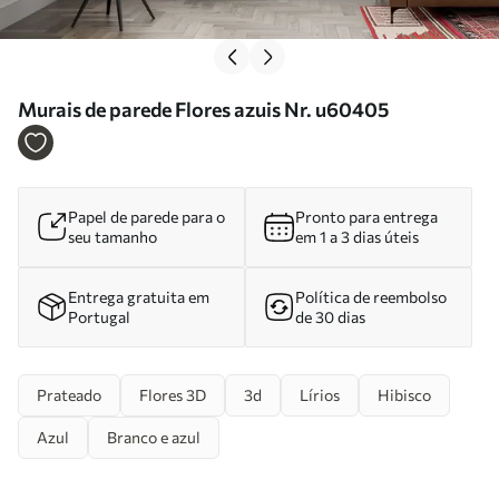
Murais de parede Flores azuis Nr. u60405
Papel de parede para o
Pronto para entrega
seu tamanho
em 1 a 3 dias úteis
Entrega gratuita em
Política de reembolso
Portugal
de 30 dias
Prateado
Flores 3D
3d
Lírios
Hibisco
Azul
Branco e azul