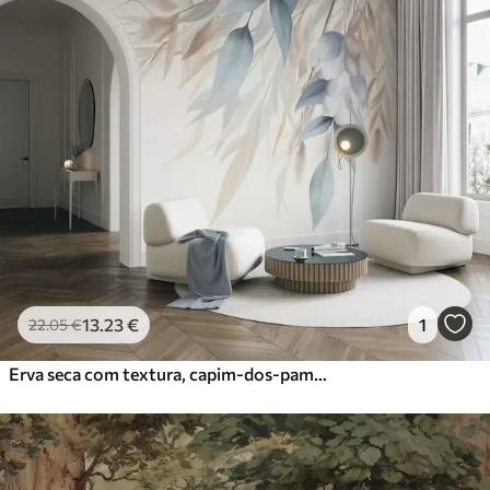
13
.23
€
1
22
.05
€
Erva seca com textura, capim-dos-pampas e folhas azuis, pintadas num estilo suave de aguarela