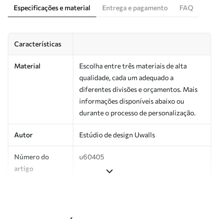
Especificações e material
Entrega e pagamento
FAQ
Características
Material
Escolha entre três materiais de alta
qualidade, cada um adequado a
diferentes divisões e orçamentos. Mais
informações disponíveis abaixo ou
durante o processo de personalização.
Autor
Estúdio de design Uwalls
Número do
u60405
artigo
Produção
Impresso sob encomenda e entregue em
rolos de até 50 cm de largura.