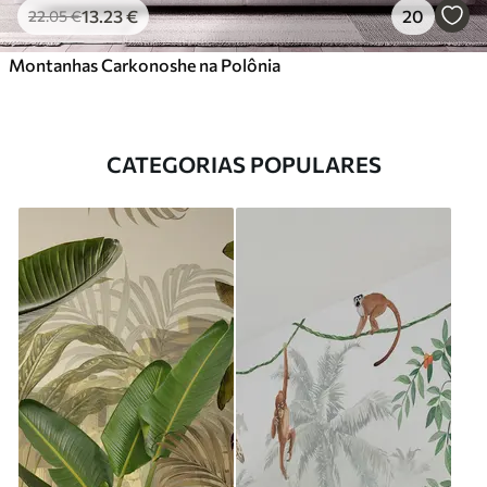
13
.23
€
20
22
.05
€
Montanhas Carkonoshe na Polônia
CATEGORIAS POPULARES