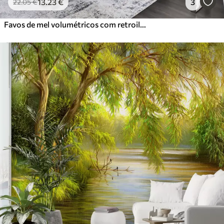
13
.23
€
3
22
.05
€
Favos de mel volumétricos com retroiluminação