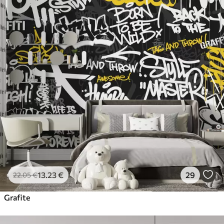
13
.23
€
29
22
.05
€
Grafite