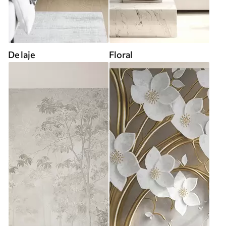
De laje
Floral