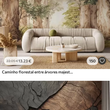
13
.23
€
150
22
.05
€
Caminho florestal entre árvores majestosas em estilo aquarela