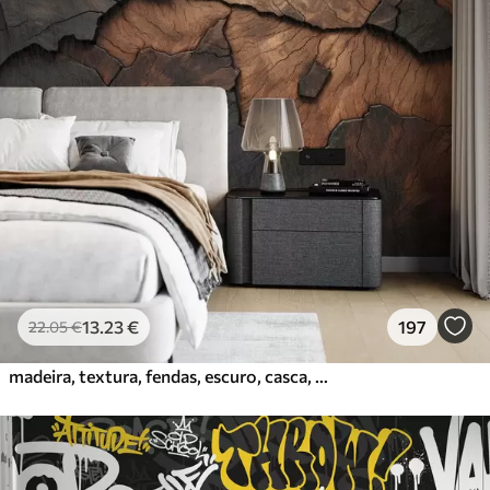
13
.23
€
197
22
.05
€
madeira, textura, fendas, escuro, casca, superfície