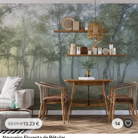
13
.23
€
14
22
.05
€
Nevoeiro Floresta de Bétulas