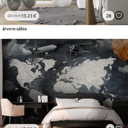
13
.23
€
28
22
.05
€
árvore sábia