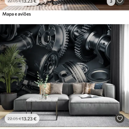
13
.23
€
3
22
.05
€
Mapa e aviões
13
.23
€
22
.05
€