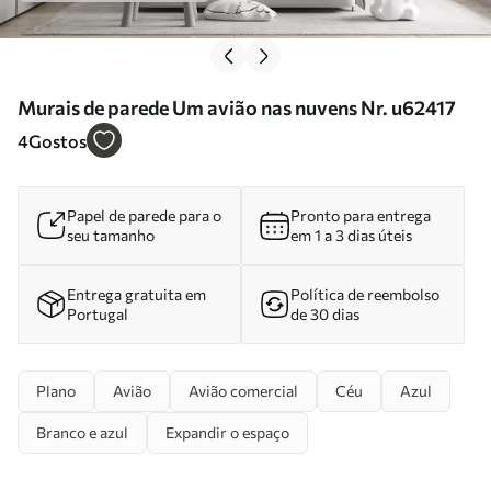
Murais de parede Um avião nas nuvens Nr. u62417
4
Gostos
Papel de parede para o
Pronto para entrega
seu tamanho
em 1 a 3 dias úteis
Entrega gratuita em
Política de reembolso
Portugal
de 30 dias
Plano
Avião
Avião comercial
Céu
Azul
Branco e azul
Expandir o espaço