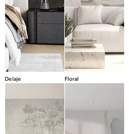
De laje
Floral