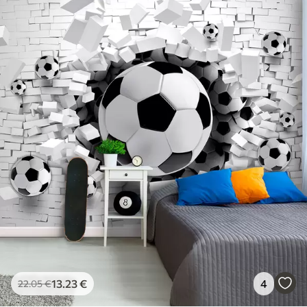
13
.23
€
4
22
.05
€