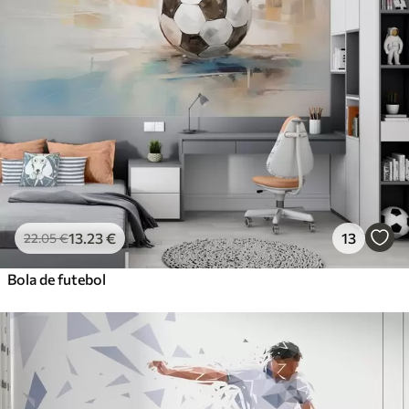
13
.23
€
13
22
.05
€
Bola de futebol