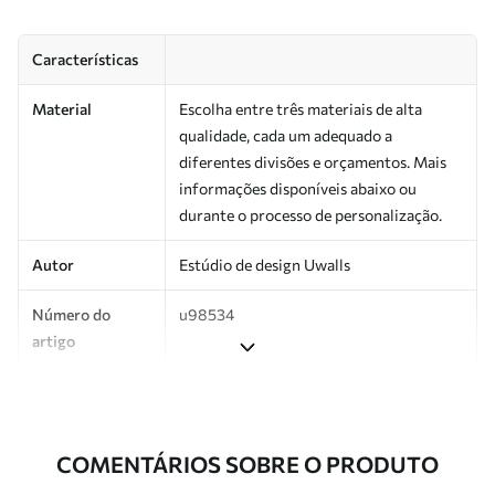
Características
Material
Escolha entre três materiais de alta
qualidade, cada um adequado a
diferentes divisões e orçamentos. Mais
informações disponíveis abaixo ou
durante o processo de personalização.
Autor
Estúdio de design Uwalls
Número do
u98534
artigo
Produção
Impresso sob encomenda e entregue em
rolos de até 50 cm de largura.
COMENTÁRIOS SOBRE O PRODUTO
Adicionalmente
Disponível com revestimento de verniz
e/ou adesivo para papel de parede.