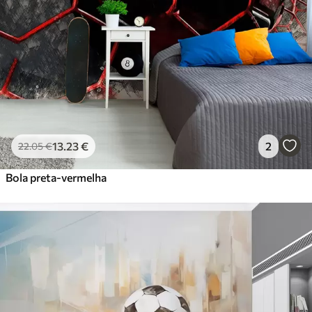
13
.23
€
2
22
.05
€
Bola preta-vermelha