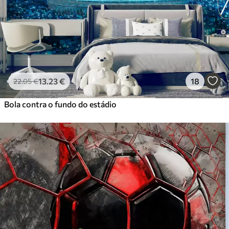
Vinil Premium
65
.00
39
.00
€
/m²
Peel and Stick
81
.67
49
.00
€
/m²
13
.23
€
18
22
.05
€
Bola contra o fundo do estádio