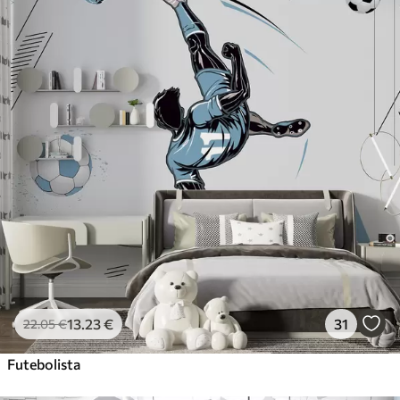
13
.23
€
31
22
.05
€
Futebolista