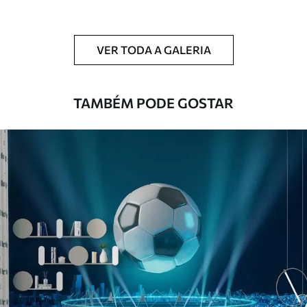
Limpeza
Pode ser limpo suavemente com uma
esponja macia. Murais de parede com
VER TODA A GALERIA
revestimento de verniz podem ser limpos
com água.
TAMBÉM PODE GOSTAR
Método de
Aplicação perfeita
aplicação
Materiais disponíveis
Standard
45
.00
27
.00
€
/m²
Premium
56
.67
34
.00
€
/m²