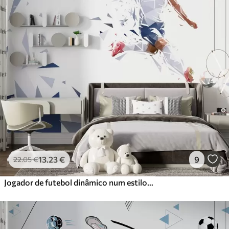
13
.23
€
9
22
.05
€
Jogador de futebol dinâmico num estilo low-poly, a bater na bola