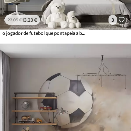
13
.23
€
3
22
.05
€
o jogador de futebol que pontapeia a bola