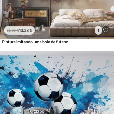
13
.23
€
1
22
.05
€
Pintura imitando uma bola de futebol