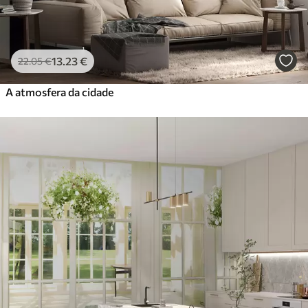
13
.23
€
22
.05
€
A atmosfera da cidade