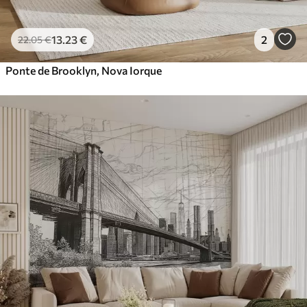
13
.23
€
2
22
.05
€
Ponte de Brooklyn, Nova Iorque