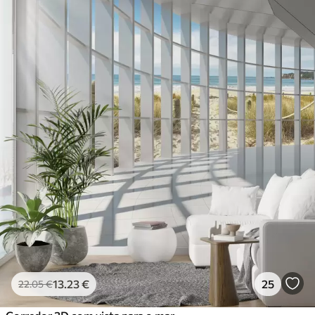
13
.23
€
25
22
.05
€