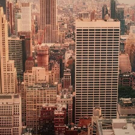
Premium
56
.67
34
.00
€
/m²
Vinil Premium
65
.00
39
.00
€
/m²
Peel and Stick
81
.67
49
.00
€
/m²