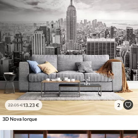
13
.23
€
2
22
.05
€
3D Nova Iorque