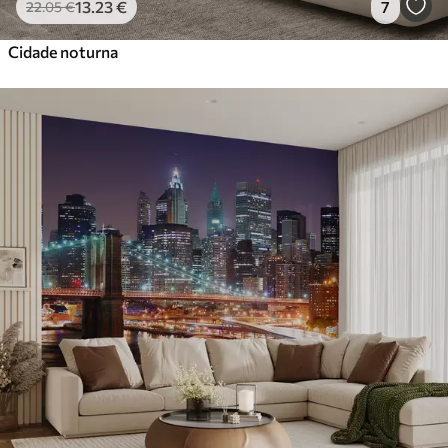
13
.23
€
7
22
.05
€
Cidade noturna