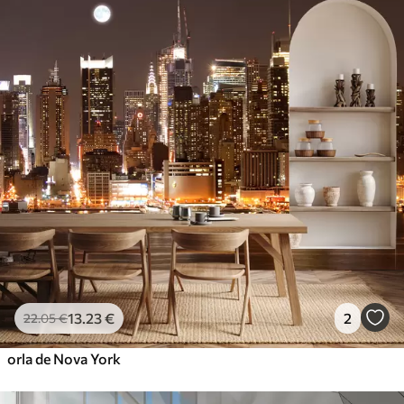
13
.23
€
2
22
.05
€
orla de Nova York