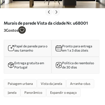
Murais de parede Vista da cidade Nr. u68001
3
Gostos
Papel de parede para o
Pronto para entrega
seu tamanho
em 1 a 3 dias úteis
Entrega gratuita em
Política de reembolso
Portugal
de 30 dias
Paisagem urbana
Vista da janela
Arranha-céus
Janela
Panorâmico
Expandir o espaço