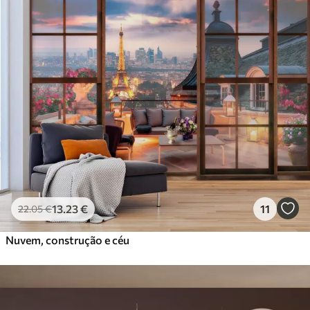
13
.23
€
11
22
.05
€
Nuvem, construção e céu