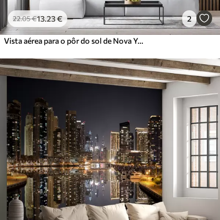
13
.23
€
2
22
.05
€
Vista aérea para o pôr do sol de Nova York