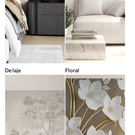
De laje
Floral