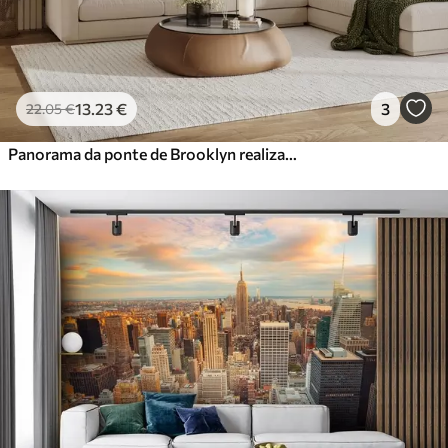
13
.23
€
3
22
.05
€
Panorama da ponte de Brooklyn realizado numa técnica retro de esboço com linhas e riscos