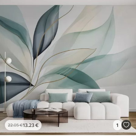
13
.23
€
1
22
.05
€