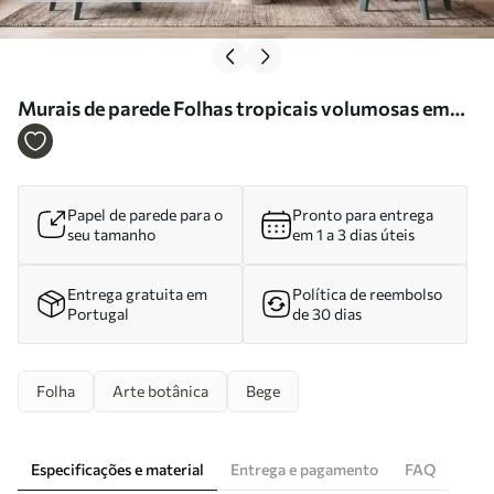
Murais de parede Folhas tropicais volumosas em
tons suaves de bege e azul Nr. w09914
Papel de parede para o
Pronto para entrega
seu tamanho
em 1 a 3 dias úteis
Entrega gratuita em
Política de reembolso
Portugal
de 30 dias
Folha
Arte botânica
Bege
Especificações e material
Entrega e pagamento
FAQ