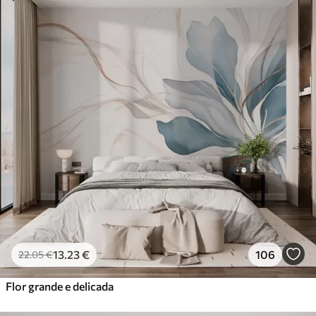
13
.23
€
106
22
.05
€
Flor grande e delicada