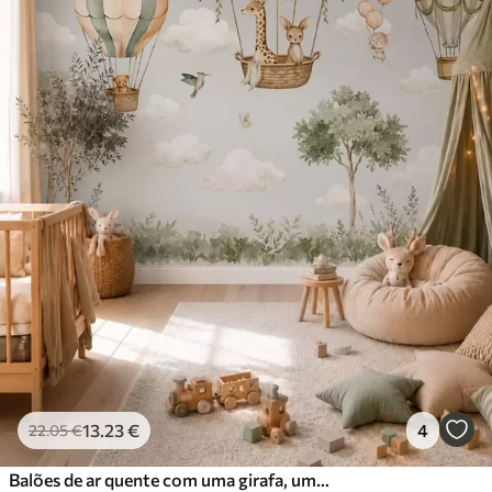
13
.23
€
4
22
.05
€
Balões de ar quente com uma girafa, um canguru, um urso e outros animais entre as nuvens e as árvores