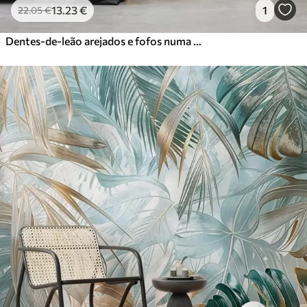
13
.23
€
1
22
.05
€
Dentes-de-leão arejados e fofos numa paleta de cores suaves e naturais