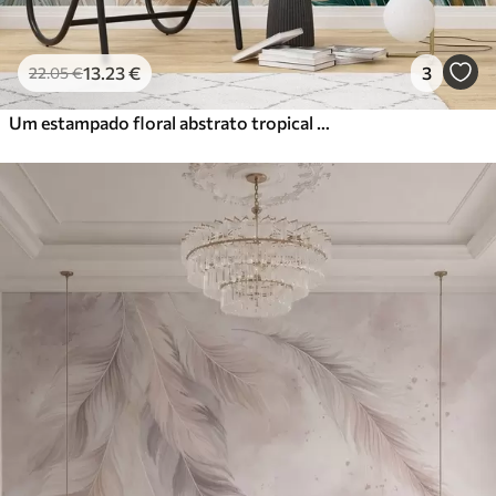
13
.23
€
3
22
.05
€
Um estampado floral abstrato tropical com grandes folhas de palmeira em tons de azul e bege cria uma atmosfera exuberante