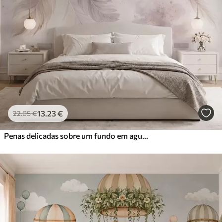
13
.23
€
22
.05
€
Penas delicadas sobre um fundo em aguarela de tons pastel