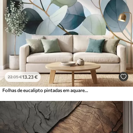
13
.23
€
22
.05
€
Folhas de eucalipto pintadas em aquarela delicada