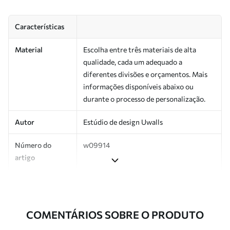
Características
Material
Escolha entre três materiais de alta
qualidade, cada um adequado a
diferentes divisões e orçamentos. Mais
informações disponíveis abaixo ou
durante o processo de personalização.
Autor
Estúdio de design Uwalls
Número do
w09914
artigo
Superfície
Semibrilhante.
Produção
Impresso sob encomenda e entregue em
COMENTÁRIOS SOBRE O PRODUTO
rolos de até 50 cm de largura.