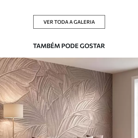
Adicionalmente
Disponível com revestimento de verniz
e/ou adesivo para papel de parede.
VER TODA A GALERIA
Limpeza
Pode ser limpo suavemente com uma
esponja macia. Murais de parede com
revestimento de verniz podem ser limpos
TAMBÉM PODE GOSTAR
com água.
Método de
Aplicação perfeita
aplicação
Materiais disponíveis
Standard
45
.00
27
.00
€
/m²
Premium