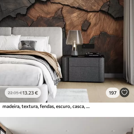
13
.23
€
197
22
.05
€
madeira, textura, fendas, escuro, casca, superfície