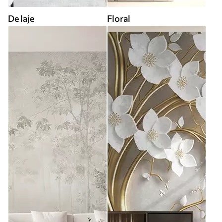
De laje
Floral