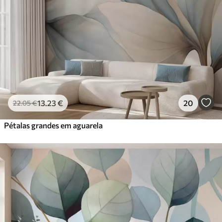
13
.23
€
20
22
.05
€
Pétalas grandes em aguarela