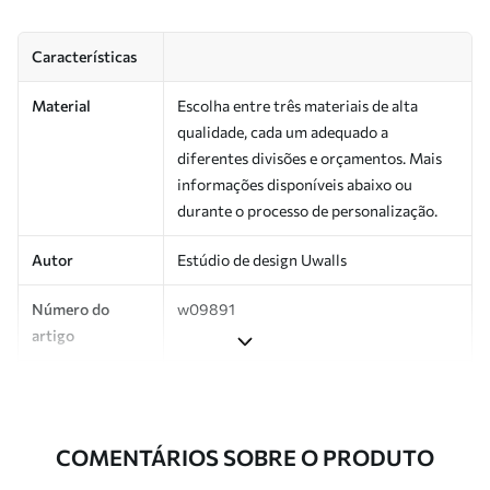
Características
Material
Escolha entre três materiais de alta
qualidade, cada um adequado a
diferentes divisões e orçamentos. Mais
informações disponíveis abaixo ou
durante o processo de personalização.
Autor
Estúdio de design Uwalls
Número do
w09891
artigo
Produção
Impresso sob encomenda e entregue em
rolos de até 50 cm de largura.
COMENTÁRIOS SOBRE O PRODUTO
Adicionalmente
Disponível com revestimento de verniz
e/ou adesivo para papel de parede.