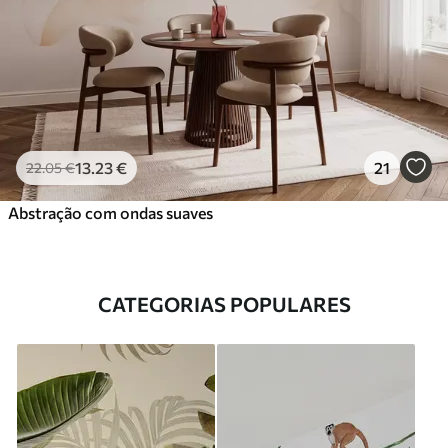
13
.23
€
21
22
.05
€
Abstração com ondas suaves
CATEGORIAS POPULARES