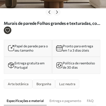
Murais de parede Folhas grandes e texturadas, com
tons variados de verde, vermelho e castanho, sobre
um fundo claro Nr. w09891
Papel de parede para o
Pronto para entrega
seu tamanho
em 1 a 3 dias úteis
Entrega gratuita em
Política de reembolso
Portugal
de 30 dias
Arte botânica
Borgonha
Luz neutra
Especificações e material
Entrega e pagamento
FAQ