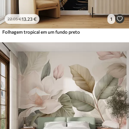
13
.23
€
1
22
.05
€
Folhagem tropical em um fundo preto