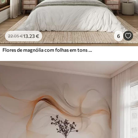
13
.23
€
6
22
.05
€
Flores de magnólia com folhas em tons pastel, branco, rosa e verde, suaves, delicadas, estilo aquarela