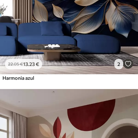
13
.23
€
2
22
.05
€
Harmonia azul