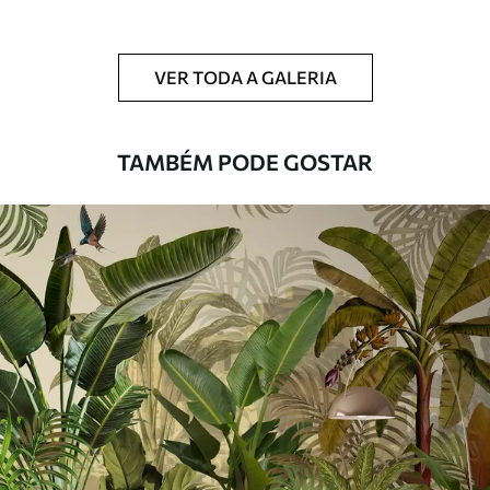
Limpeza
Pode ser limpo suavemente com uma
esponja macia. Murais de parede com
VER TODA A GALERIA
revestimento de verniz podem ser limpos
com água.
TAMBÉM PODE GOSTAR
Método de
Aplicação perfeita
aplicação
Materiais disponíveis
Standard
45
.00
27
.00
€
/m²
Premium
56
.67
34
.00
€
/m²