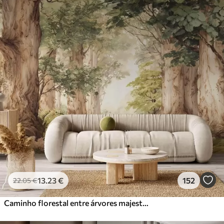
13
.23
€
152
22
.05
€
Caminho florestal entre árvores majestosas em estilo aquarela