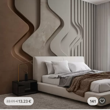
13
.23
€
141
22
.05
€