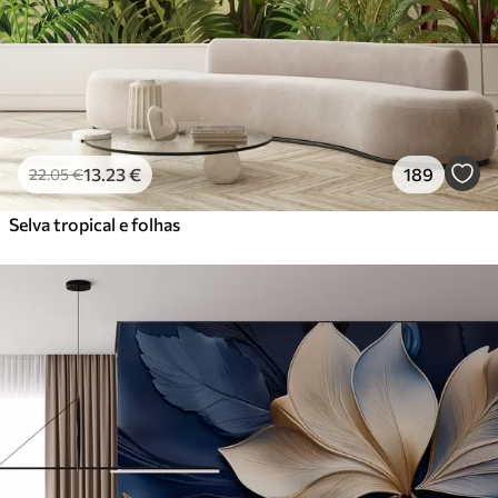
Vinil Premium
65
.00
39
.00
€
/m²
Peel and Stick
81
.67
49
.00
€
/m²
13
.23
€
189
22
.05
€
Selva tropical e folhas