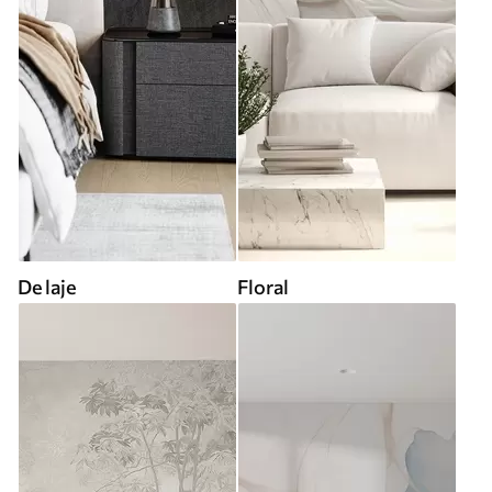
De laje
Floral