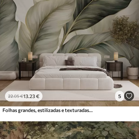
13
.23
€
5
22
.05
€
Folhas grandes, estilizadas e texturadas com veios pormenorizados em vários tons de verde, creme e bege