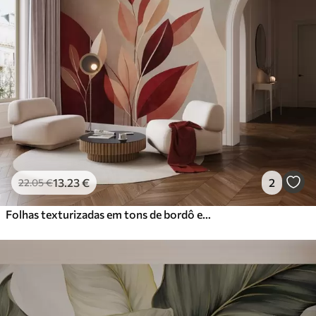
13
.23
€
2
22
.05
€
Folhas texturizadas em tons de bordô e bege sobre um fundo de formas abstratas, minimalismo, arte moderna