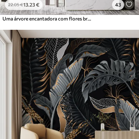
13
.23
€
43
22
.05
€
Uma árvore encantadora com flores brancas contra o fundo de nuvens num estilo interessante em delicadas cores quentes