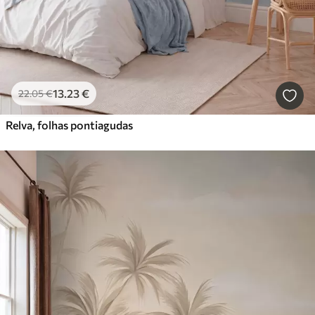
13
.23
€
22
.05
€
Relva, folhas pontiagudas