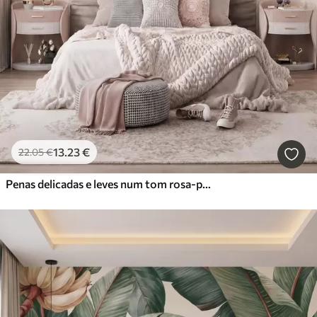
13
.23
€
22
.05
€
Penas delicadas e leves num tom rosa-pêssego esbatido com brilho