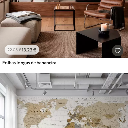
13
.23
€
22
.05
€
Folhas longas de bananeira