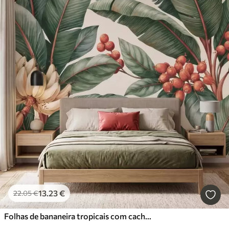
13
.23
€
22
.05
€
Folhas de bananeira tropicais com cachos de bagas de café vermelhas, em estilo aquarela