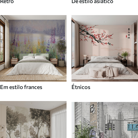
Retro
De estilo asiatico
Em estilo frances
Étnicos