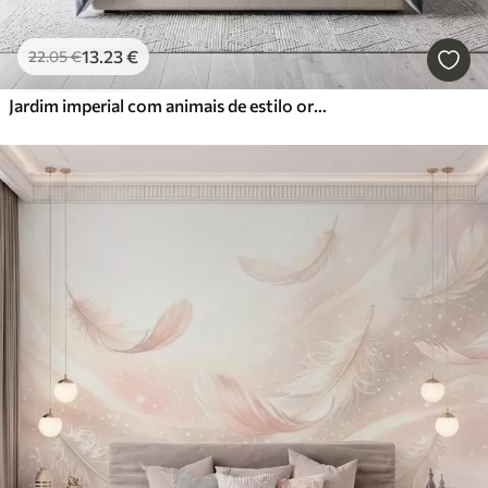
13
.23
€
22
.05
€
Jardim imperial com animais de estilo oriental — macaco, leopardo, tigre, pavão e garça