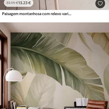
13
.23
€
22
.05
€
Paisagem montanhosa com relevo variado