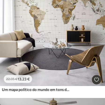
13
.23
€
22
.05
€
Um mapa político do mundo em tons de castanho, com bandeiras e legendas em inglês