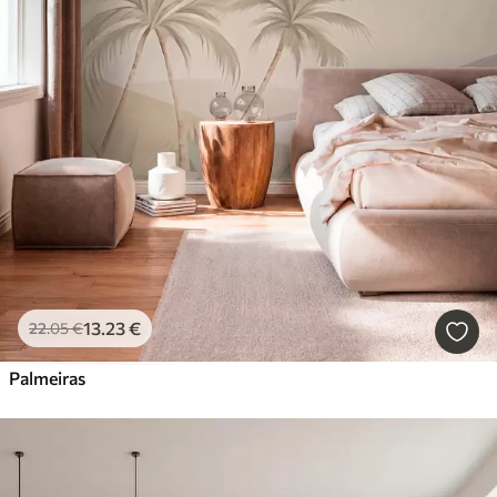
13
.23
€
22
.05
€
Palmeiras