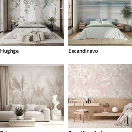
Hughge
Escandinavo