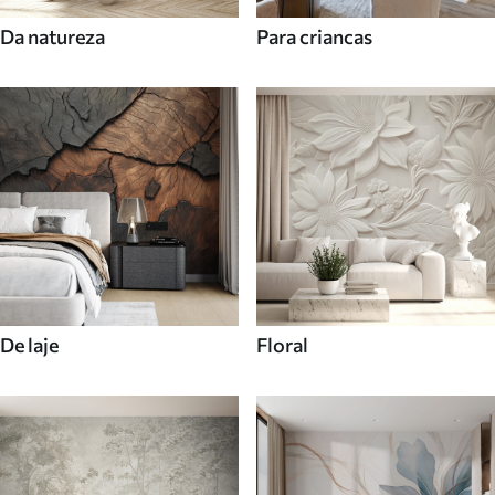
Da natureza
Para criancas
De laje
Floral