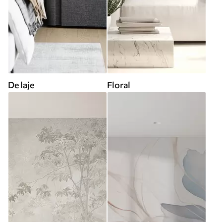
De laje
Floral