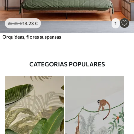
13
.23
€
1
22
.05
€
Orquídeas, flores suspensas
CATEGORIAS POPULARES