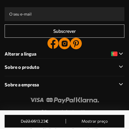
Subscrever
Alterar a língua
Sobre o produto
Sobre a empresa
Edite as permissões de cookies
© 2011-2026 Uwalls . Todos os direitos reservados.
de
22
.05
13
.23
€
Mostrar preço
Operado por KLW Sp. z o.o. VAT ID: PL9223057591.