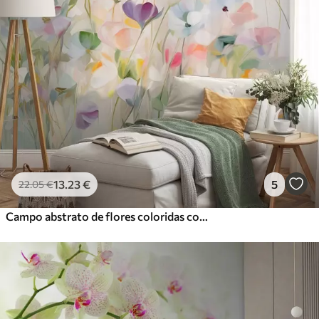
13
.23
€
5
22
.05
€
Campo abstrato de flores coloridas com hastes longas e folhas verdes, texturizado, em tons pastel e cores claras