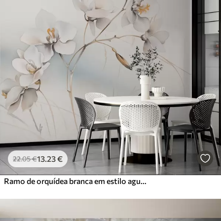
13
.23
€
22
.05
€
Ramo de orquídea branca em estilo aguarela