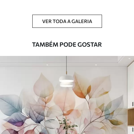
Limpeza
Pode ser limpo suavemente com uma
esponja macia. Murais de parede com
VER TODA A GALERIA
revestimento de verniz podem ser limpos
com água.
TAMBÉM PODE GOSTAR
Método de
Aplicação perfeita
aplicação
Materiais disponíveis
Standard
45
.00
27
.00
€
/m²
Premium
56
.67
34
.00
€
/m²