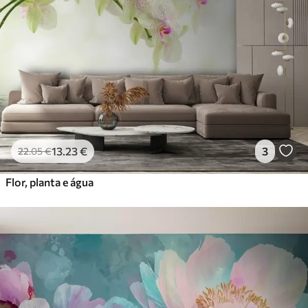
13
.23
€
3
22
.05
€
Flor, planta e água