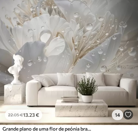
13
.23
€
14
22
.05
€
Grande plano de uma flor de peónia branca com pétalas delicadas e gotas de água