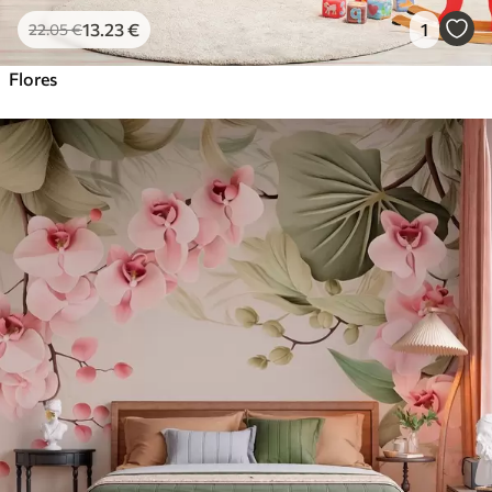
13
.23
€
1
22
.05
€
Flores