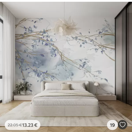
13
.23
€
19
22
.05
€