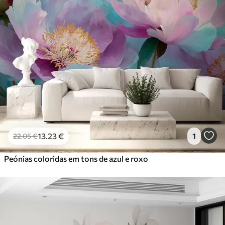
13
.23
€
1
22
.05
€
Peónias coloridas em tons de azul e roxo