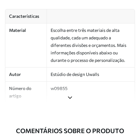
Características
Material
Escolha entre três materiais de alta
qualidade, cada um adequado a
diferentes divisões e orçamentos. Mais
informações disponíveis abaixo ou
durante o processo de personalização.
Autor
Estúdio de design Uwalls
Número do
w09855
artigo
Produção
Impresso sob encomenda e entregue em
rolos de até 50 cm de largura.
COMENTÁRIOS SOBRE O PRODUTO
Adicionalmente
Disponível com revestimento de verniz
e/ou adesivo para papel de parede.