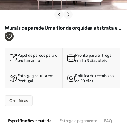
Murais de parede Uma flor de orquídea abstrata e
vibrante, com cores ricas e formas dinâmicas, em
estilo aquarela Nr. w09855
Papel de parede para o
Pronto para entrega
seu tamanho
em 1 a 3 dias úteis
Entrega gratuita em
Política de reembolso
Portugal
de 30 dias
Orquídeas
Especificações e material
Entrega e pagamento
FAQ