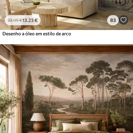
13
.23
€
83
22
.05
€
Desenho a óleo em estilo de arco