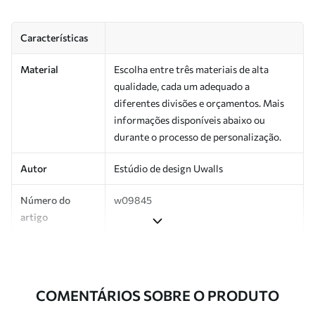
Características
Material
Escolha entre três materiais de alta
qualidade, cada um adequado a
diferentes divisões e orçamentos. Mais
informações disponíveis abaixo ou
durante o processo de personalização.
Autor
Estúdio de design Uwalls
Número do
w09845
artigo
Produção
Impresso sob encomenda e entregue em
rolos de até 50 cm de largura.
COMENTÁRIOS SOBRE O PRODUTO
Adicionalmente
Disponível com revestimento de verniz
e/ou adesivo para papel de parede.