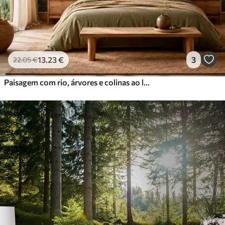
13
.23
€
3
22
.05
€
Paisagem com rio, árvores e colinas ao longe