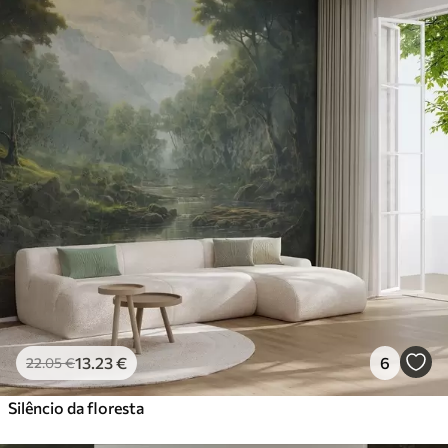
13
.23
€
6
22
.05
€
Silêncio da floresta