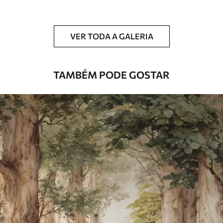
Limpeza
Pode ser limpo suavemente com uma
esponja macia. Murais de parede com
VER TODA A GALERIA
revestimento de verniz podem ser limpos
com água.
TAMBÉM PODE GOSTAR
Método de
Aplicação perfeita
aplicação
Materiais disponíveis
Standard
45
.00
27
.00
€
/m²
Premium
56
.67
34
.00
€
/m²