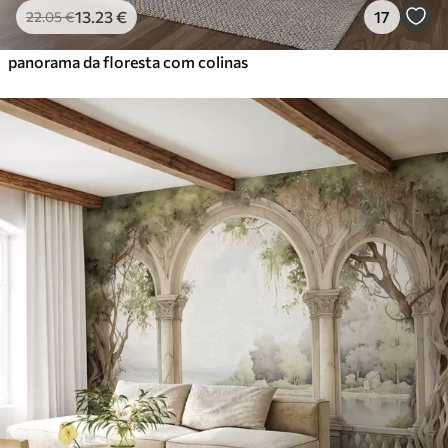
13
.23
€
17
22
.05
€
panorama da floresta com colinas