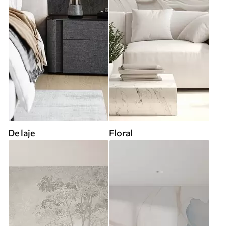
De laje
Floral