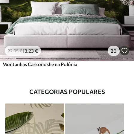
13
.23
€
20
22
.05
€
Montanhas Carkonoshe na Polônia
CATEGORIAS POPULARES