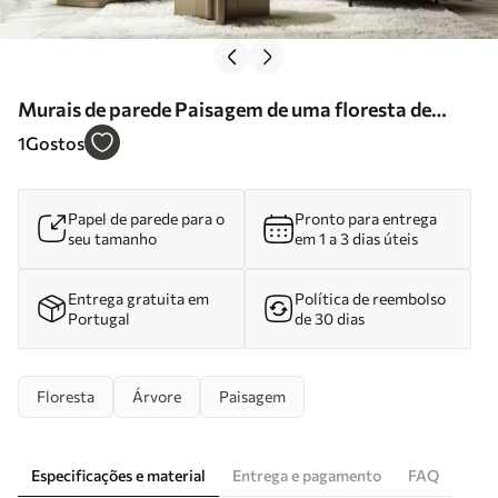
Murais de parede Paisagem de uma floresta de
conto de fadas numa suave paleta de tons verde-
1
Gostos
bege, em estilo pictórico Nr. w09845
Papel de parede para o
Pronto para entrega
seu tamanho
em 1 a 3 dias úteis
Entrega gratuita em
Política de reembolso
Portugal
de 30 dias
Floresta
Árvore
Paisagem
Especificações e material
Entrega e pagamento
FAQ