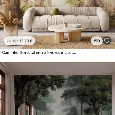
Vinil Premium
65
.00
39
.00
€
/m²
Peel and Stick
81
.67
49
.00
€
/m²
13
.23
€
150
22
.05
€
Caminho florestal entre árvores majestosas em estilo aquarela