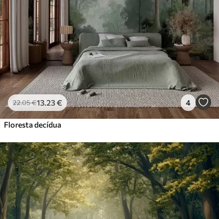
13
.23
€
4
22
.05
€
Floresta decídua