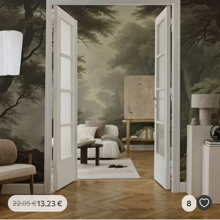
13
.23
€
8
22
.05
€