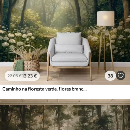
13
.23
€
38
22
.05
€
Caminho na floresta verde, flores brancas, luz do sol, desenho em acrílico