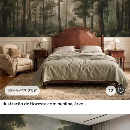
13
.23
€
12
22
.05
€
Ilustração de floresta com neblina, árvores altas e um caminho