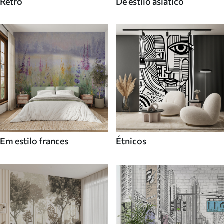
Retro
De estilo asiatico
Em estilo frances
Étnicos