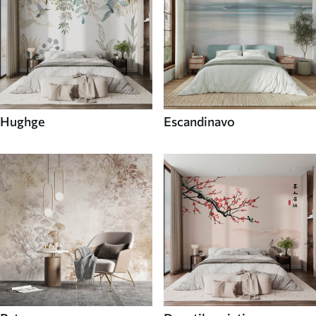
Hughge
Escandinavo