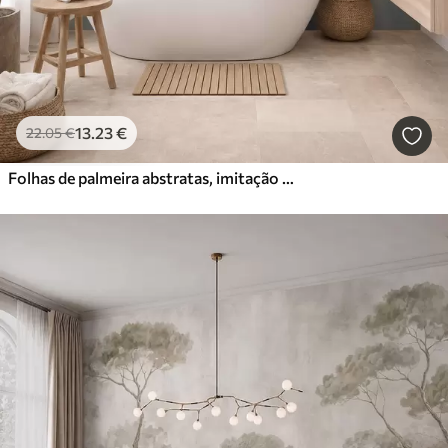
13
.23
€
22
.05
€
Folhas de palmeira abstratas, imitação de pintura