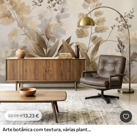
13
.23
€
22
.05
€
Arte botânica com textura, várias plantas e folhas em tons de castanho e bege