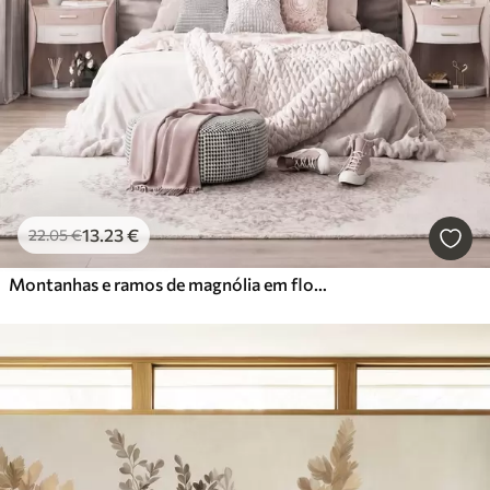
13
.23
€
22
.05
€
Montanhas e ramos de magnólia em flor, de cor rosa, numa paisagem rica em texturas