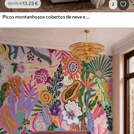
13
.23
€
22
.05
€
2
Picos montanhosos cobertos de neve e um lago tranquilo com um reflexo semelhante a um espelho