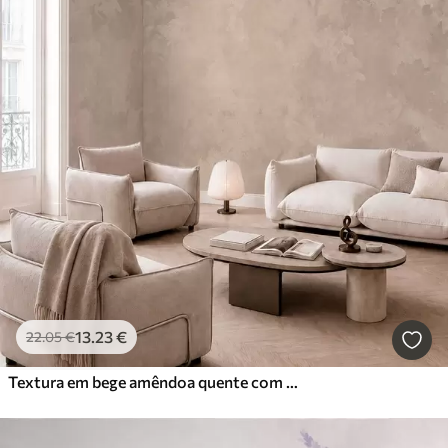
13
.23
€
22
.05
€
Textura em bege amêndoa quente com transições tonais suaves e naturais