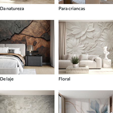
Da natureza
Para criancas
De laje
Floral