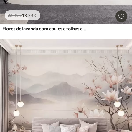
13
.23
€
22
.05
€
Flores de lavanda com caules e folhas compridos, obra de arte com textura suave em tons pastel