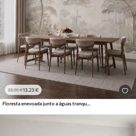
13
.23
€
22
.05
€
Floresta enevoada junto a águas tranquilas, em suaves tons pastel naturais