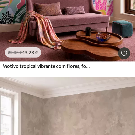
13
.23
€
22
.05
€
Motivo tropical vibrante com flores, folhas e frutos coloridos