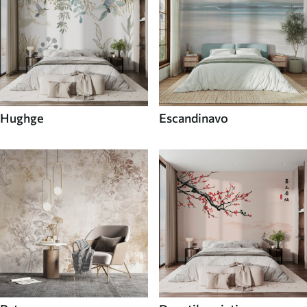
Hughge
Escandinavo