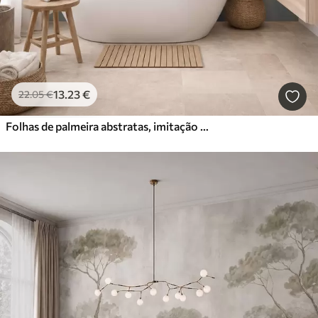
13
.23
€
22
.05
€
Folhas de palmeira abstratas, imitação de pintura