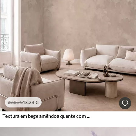
13
.23
€
22
.05
€
Textura em bege amêndoa quente com transições tonais suaves e naturais