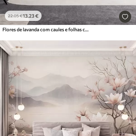
13
.23
€
22
.05
€
Flores de lavanda com caules e folhas compridos, obra de arte com textura suave em tons pastel