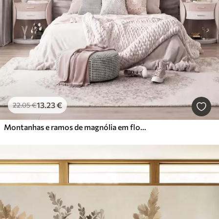
13
.23
€
22
.05
€
Montanhas e ramos de magnólia em flor, de cor rosa, numa paisagem rica em texturas