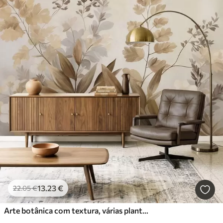
13
.23
€
22
.05
€
Arte botânica com textura, várias plantas e folhas em tons de castanho e bege