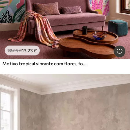
13
.23
€
22
.05
€
Motivo tropical vibrante com flores, folhas e frutos coloridos