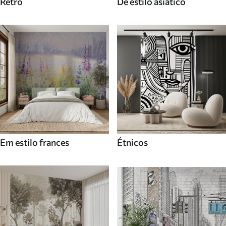
Retro
De estilo asiatico
Em estilo frances
Étnicos