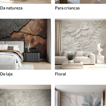
Da natureza
Para criancas
De laje
Floral