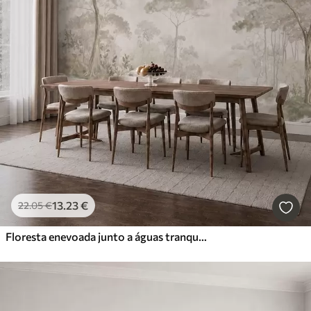
13
.23
€
22
.05
€
Floresta enevoada junto a águas tranquilas, em suaves tons pastel naturais