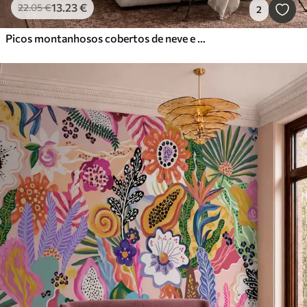
13
.23
€
22
.05
€
2
Picos montanhosos cobertos de neve e um lago tranquilo com um reflexo semelhante a um espelho