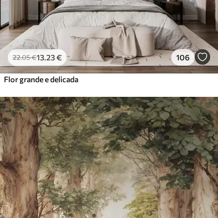
13
.23
€
106
22
.05
€
Flor grande e delicada