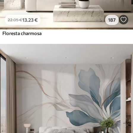
13
.23
€
187
22
.05
€
Floresta charmosa