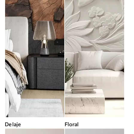
De laje
Floral