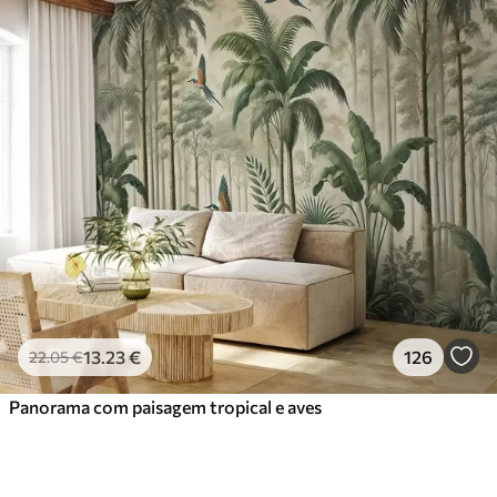
13
.23
€
126
22
.05
€
Panorama com paisagem tropical e aves