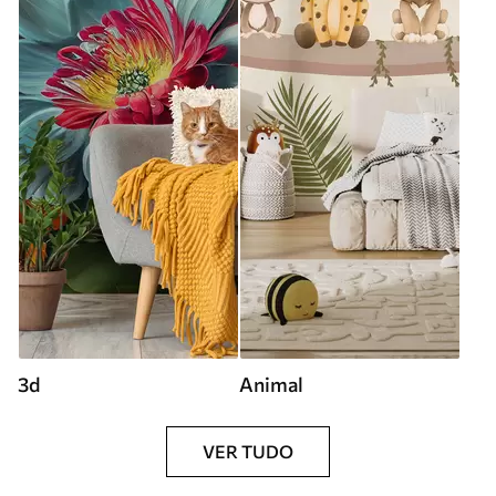
3d
Animal
VER TUDO