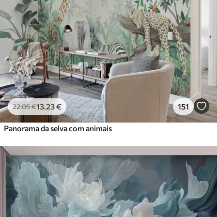
13
.23
€
151
22
.05
€
Panorama da selva com animais