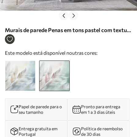
Murais de parede Penas em tons pastel com textura
e contornos suaves e esbatidos, sobre um fundo em
estilo aquarela Nr. w09833v1
Este modelo está disponível noutras cores:
Papel de parede para o
Pronto para entrega
seu tamanho
em 1 a 3 dias úteis
Entrega gratuita em
Política de reembolso
Portugal
de 30 dias