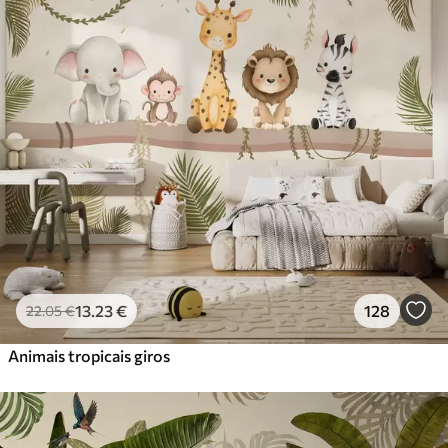
Standard
45
.00
27
.00
€
/m²
Premium
56
.67
34
.00
€
/m²
Vinil Premium
65
.00
39
.00
€
/m²
Peel and Stick
81
.67
49
.00
€
/m²
13
.23
€
128
22
.05
€
Animais tropicais giros