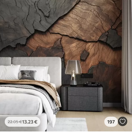
13
.23
€
197
22
.05
€