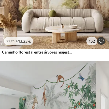
13
.23
€
152
22
.05
€
Caminho florestal entre árvores majestosas em estilo aquarela