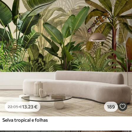
13
.23
€
189
22
.05
€
Selva tropical e folhas