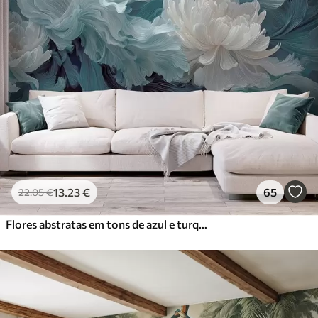
13
.23
€
65
22
.05
€
Flores abstratas em tons de azul e turquesa