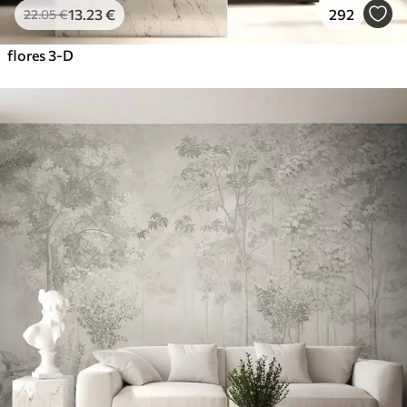
13
.23
€
292
22
.05
€
flores 3-D