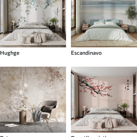
Hughge
Escandinavo