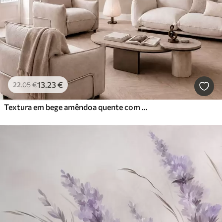
13
.23
€
22
.05
€
Textura em bege amêndoa quente com transições tonais suaves e naturais