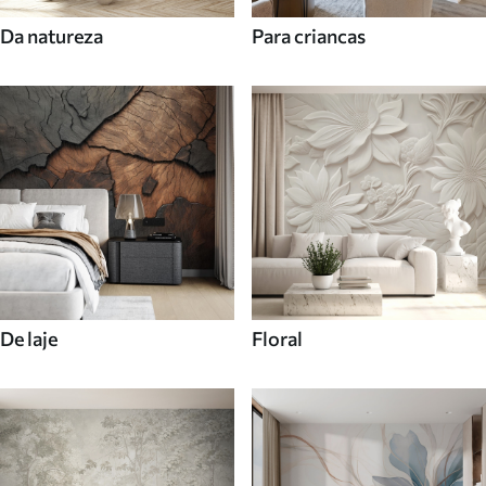
Da natureza
Para criancas
De laje
Floral