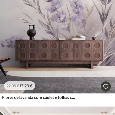
13
.23
€
22
.05
€
Flores de lavanda com caules e folhas compridos, obra de arte com textura suave em tons pastel