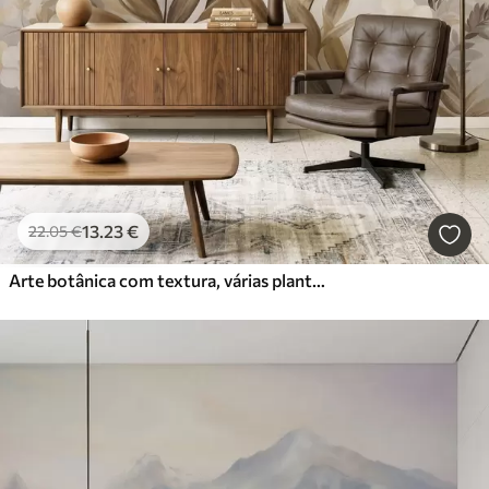
13
.23
€
22
.05
€
Arte botânica com textura, várias plantas e folhas em tons de castanho e bege