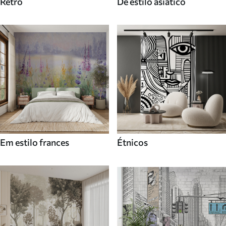
Retro
De estilo asiatico
Em estilo frances
Étnicos