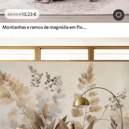
13
.23
€
22
.05
€
Montanhas e ramos de magnólia em flor, de cor rosa, numa paisagem rica em texturas