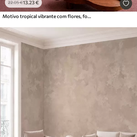
13
.23
€
22
.05
€
Motivo tropical vibrante com flores, folhas e frutos coloridos