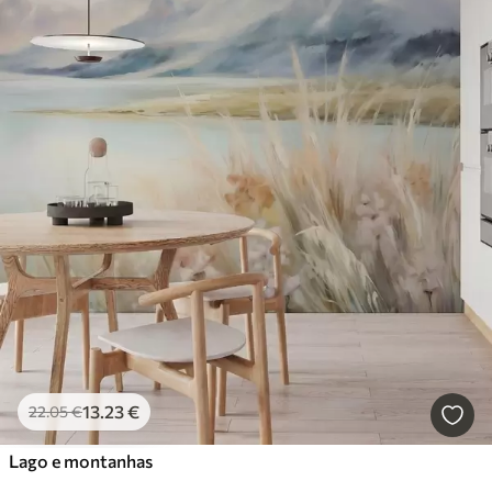
13
.23
€
22
.05
€
Lago e montanhas