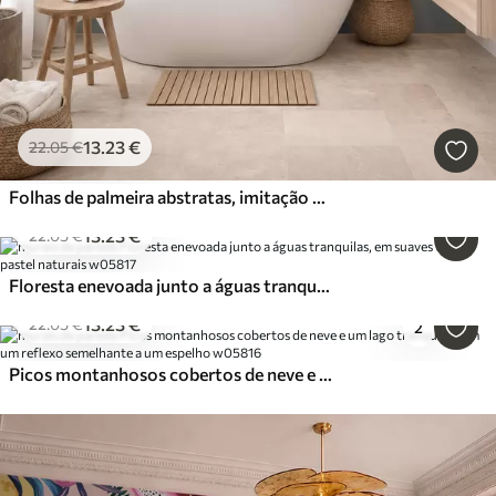
13
.23
€
22
.05
€
Folhas de palmeira abstratas, imitação de pintura
13
.23
€
22
.05
€
Floresta enevoada junto a águas tranquilas, em suaves tons pastel naturais
13
.23
€
22
.05
€
2
Picos montanhosos cobertos de neve e um lago tranquilo com um reflexo semelhante a um espelho