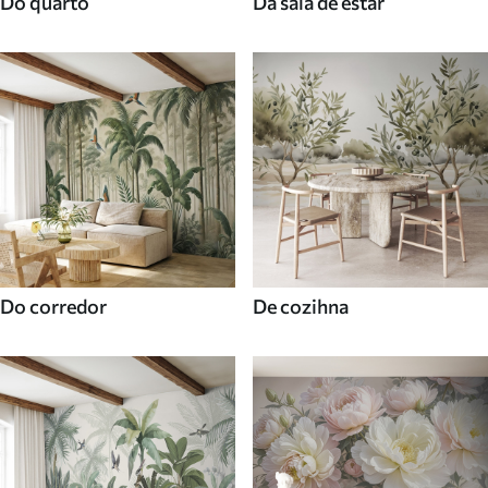
Do quarto
Da sala de estar
Do corredor
De cozihna