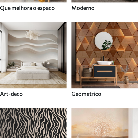
Que melhora o espaco
Moderno
Art-deco
Geometrico