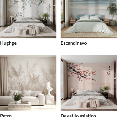
Hughge
Escandinavo
Retro
De estilo asiatico