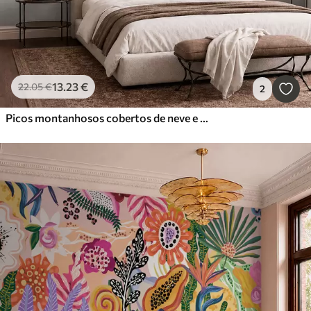
13
.23
€
22
.05
€
2
Picos montanhosos cobertos de neve e um lago tranquilo com um reflexo semelhante a um espelho