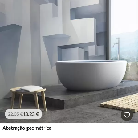
13
.23
€
22
.05
€
Abstração geométrica