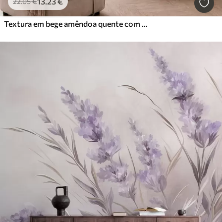
13
.23
€
22
.05
€
Textura em bege amêndoa quente com transições tonais suaves e naturais