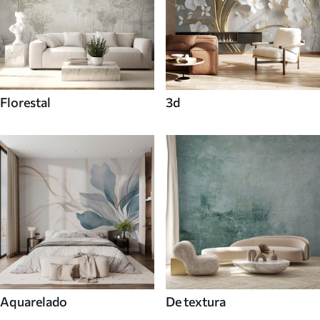
Florestal
3d
Aquarelado
De textura