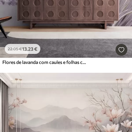
13
.23
€
22
.05
€
Flores de lavanda com caules e folhas compridos, obra de arte com textura suave em tons pastel