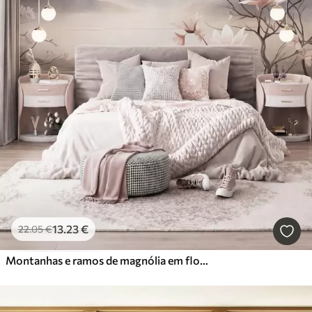
13
.23
€
22
.05
€
Montanhas e ramos de magnólia em flor, de cor rosa, numa paisagem rica em texturas