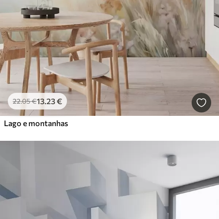
13
.23
€
22
.05
€
Lago e montanhas