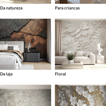
Da natureza
Para criancas
De laje
Floral