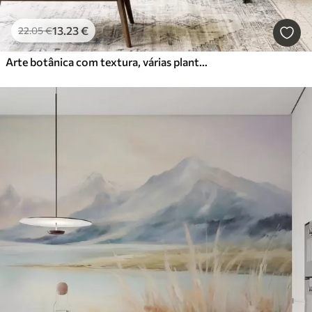
13
.23
€
22
.05
€
Arte botânica com textura, várias plantas e folhas em tons de castanho e bege