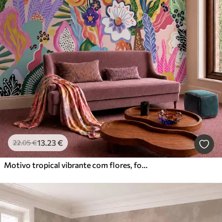
13
.23
€
22
.05
€
Motivo tropical vibrante com flores, folhas e frutos coloridos