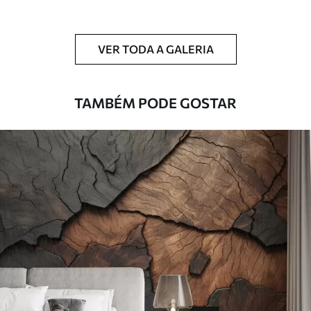
Limpeza
Pode ser limpo suavemente com uma
esponja macia. Murais de parede com
VER TODA A GALERIA
revestimento de verniz podem ser limpos
com água.
TAMBÉM PODE GOSTAR
Método de
Aplicação perfeita
aplicação
Materiais disponíveis
Standard
45
.00
27
.00
€
/m²
Premium
56
.67
34
.00
€
/m²