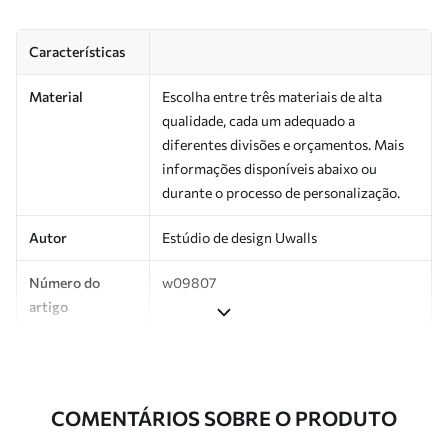
Características
Material
Escolha entre três materiais de alta
qualidade, cada um adequado a
diferentes divisões e orçamentos. Mais
informações disponíveis abaixo ou
durante o processo de personalização.
Autor
Estúdio de design Uwalls
Número do
w09807
artigo
Produção
Impresso sob encomenda e entregue em
rolos de até 50 cm de largura.
COMENTÁRIOS SOBRE O PRODUTO
Adicionalmente
Disponível com revestimento de verniz
e/ou adesivo para papel de parede.