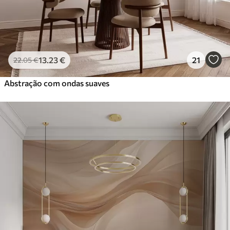
13
.23
€
21
22
.05
€
Abstração com ondas suaves