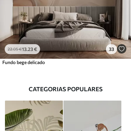
13
.23
€
33
22
.05
€
Fundo bege delicado
CATEGORIAS POPULARES