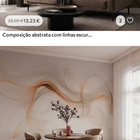
13
.23
€
2
22
.05
€
Composição abstrata com linhas escuras e texturas