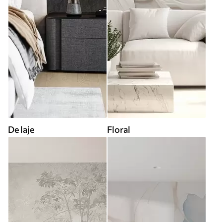
De laje
Floral