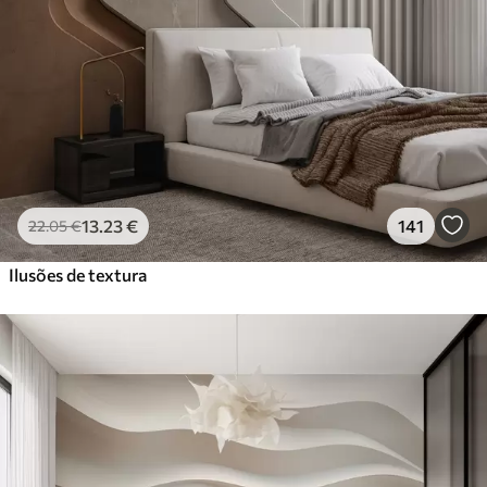
13
.23
€
141
22
.05
€
Ilusões de textura