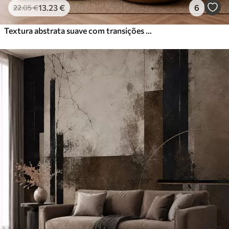
13
.23
€
6
22
.05
€
Textura abstrata suave com transições verticais delicadas em tons cremosos