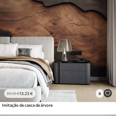
13
.23
€
4
22
.05
€
Imitação de casca de árvore