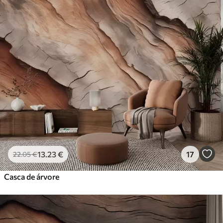
13
.23
€
17
22
.05
€
Casca de árvore