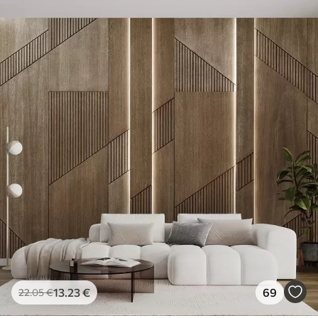
13
.23
€
69
22
.05
€