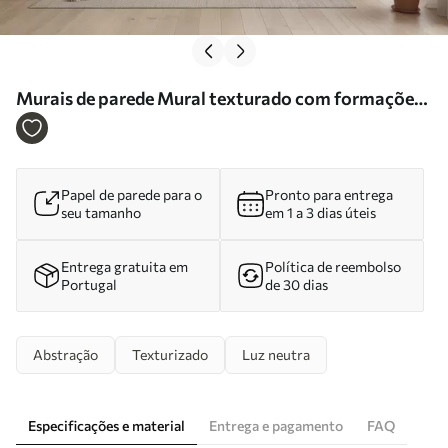
Murais de parede Mural texturado com formações
de areia em camadas numa paleta de tons bege
quentes Nr. w09807
Papel de parede para o
Pronto para entrega
seu tamanho
em 1 a 3 dias úteis
Entrega gratuita em
Política de reembolso
Portugal
de 30 dias
Abstração
Texturizado
Luz neutra
Especificações e material
Entrega e pagamento
FAQ