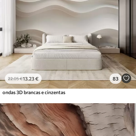
13
.23
€
83
22
.05
€
ondas 3D brancas e cinzentas