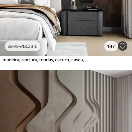
Vinil Premium
65
.00
39
.00
€
/m²
Peel and Stick
81
.67
49
.00
€
/m²
13
.23
€
197
22
.05
€
madeira, textura, fendas, escuro, casca, superfície