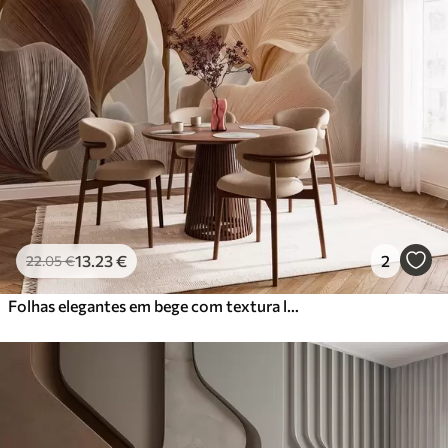
13
.23
€
2
22
.05
€
Folhas elegantes em bege com textura linear fina