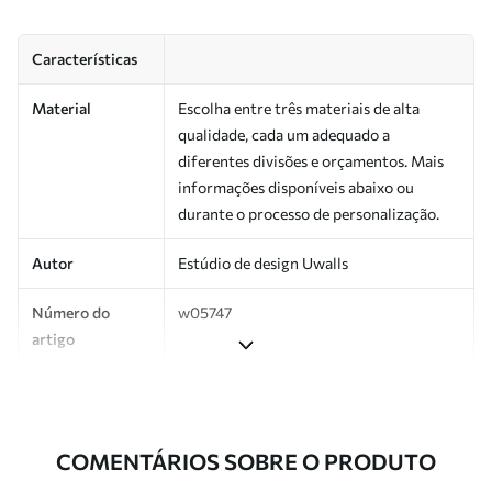
Características
Material
Escolha entre três materiais de alta
qualidade, cada um adequado a
diferentes divisões e orçamentos. Mais
informações disponíveis abaixo ou
durante o processo de personalização.
Autor
Estúdio de design Uwalls
Número do
w05747
artigo
Produção
Impresso sob encomenda e entregue em
rolos de até 50 cm de largura.
COMENTÁRIOS SOBRE O PRODUTO
Adicionalmente
Disponível com revestimento de verniz
e/ou adesivo para papel de parede.