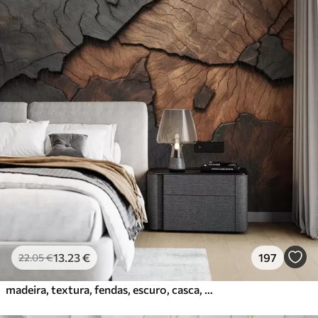
13
.23
€
197
22
.05
€
madeira, textura, fendas, escuro, casca, superfície