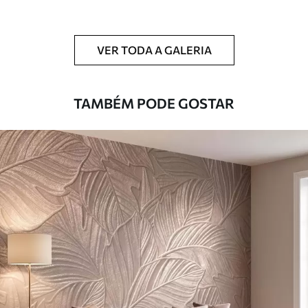
Limpeza
Pode ser limpo suavemente com uma
esponja macia. Murais de parede com
VER TODA A GALERIA
revestimento de verniz podem ser limpos
com água.
TAMBÉM PODE GOSTAR
Método de
Aplicação perfeita
aplicação
Materiais disponíveis
Standard
45
.00
27
.00
€
/m²
Premium
56
.67
34
.00
€
/m²