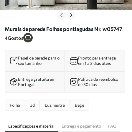
Murais de parede Folhas pontiagudas Nr. w05747
4
Gostos
Papel de parede para o
Pronto para entrega
seu tamanho
em 1 a 3 dias úteis
Entrega gratuita em
Política de reembolso
Portugal
de 30 dias
Folha
3d
Luz neutra
Bege
Especificações e material
Entrega e pagamento
FAQ