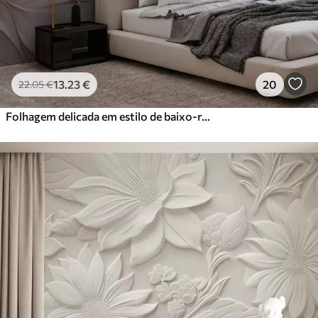
13
.23
€
20
22
.05
€
Folhagem delicada em estilo de baixo-relevo