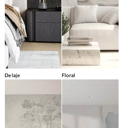
De laje
Floral