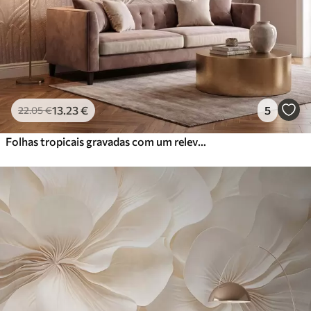
Vinil Premium
65
.00
39
.00
€
/m²
Peel and Stick
81
.67
49
.00
€
/m²
13
.23
€
5
22
.05
€
Folhas tropicais gravadas com um relevo delicado em tons quentes de bege