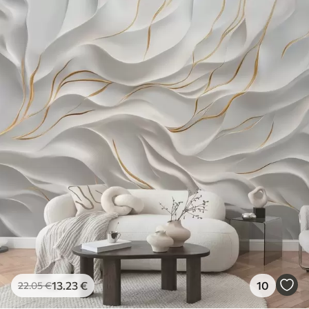
13
.23
€
10
22
.05
€