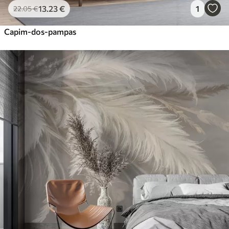
13
.23
€
1
22
.05
€
Capim-dos-pampas