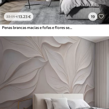
13
.23
€
19
22
.05
€
Penas brancas macias e fofas e flores secas sobre um fundo bege pastel neutro