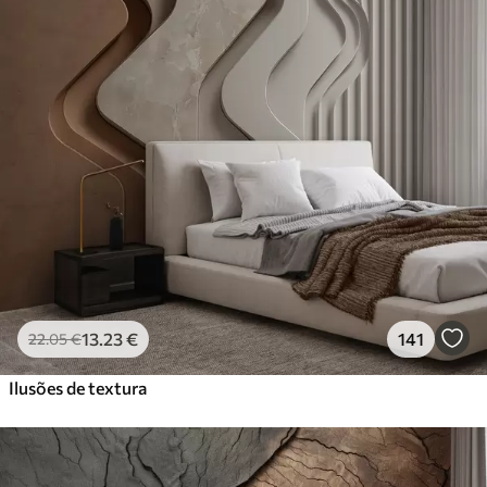
13
.23
€
141
22
.05
€
Ilusões de textura