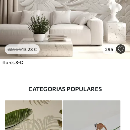
13
.23
€
295
22
.05
€
flores 3-D
CATEGORIAS POPULARES