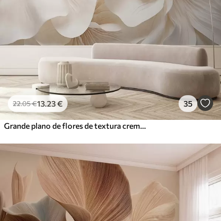
13
.23
€
35
22
.05
€
Grande plano de flores de textura cremosa com pétalas delicadas e fluidas, criando um arranjo floral suave, elegante e texturado