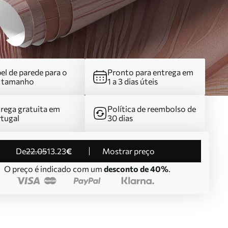
el de parede para o
Pronto para entrega em
u tamanho
1 a 3 dias úteis
rega gratuita em
Política de reembolso de
tugal
30 dias
de
22
.05
13
.23
€
Mostrar preço
O preço é indicado com um
desconto de 40%
.