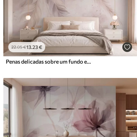
13
.23
€
22
.05
€
Penas delicadas sobre um fundo em aguarela de tons pastel