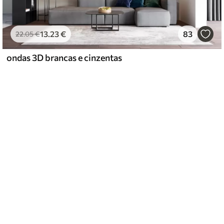
13
.23
€
83
22
.05
€
ondas 3D brancas e cinzentas