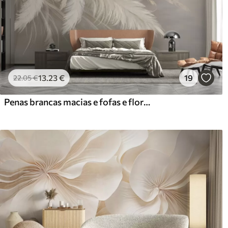
13
.23
€
19
22
.05
€
Penas brancas macias e fofas e flores secas sobre um fundo bege pastel neutro