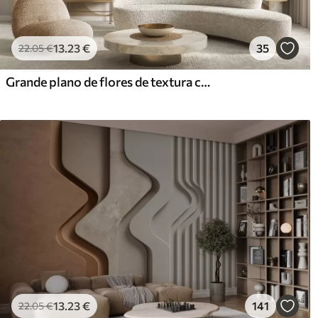
13
.23
€
35
22
.05
€
Grande plano de flores de textura cremosa com pétalas delicadas e fluidas, criando um arranjo floral suave, elegante e texturado
13
.23
€
141
22
.05
€