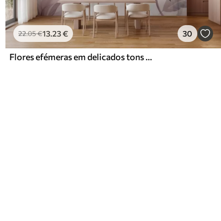
13
.23
€
30
22
.05
€
Flores efémeras em delicados tons pastel