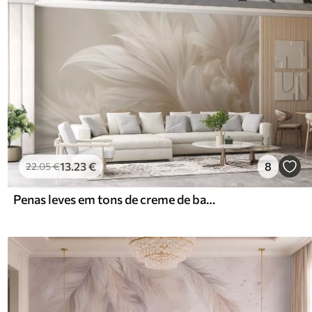
13
.23
€
8
22
.05
€
Penas leves em tons de creme de baunilha