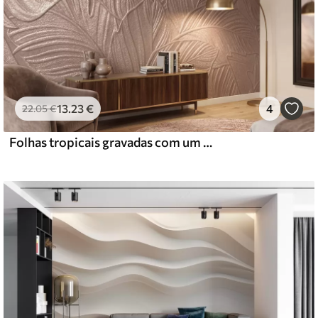
13
.23
€
4
22
.05
€
Folhas tropicais gravadas com um relevo delicado em tons quentes de bege