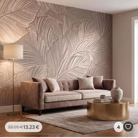
13
.23
€
4
22
.05
€