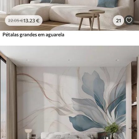
13
.23
€
21
22
.05
€
Pétalas grandes em aguarela