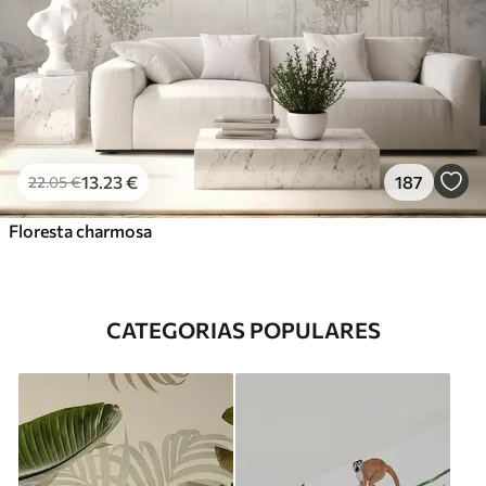
13
.23
€
187
22
.05
€
Floresta charmosa
CATEGORIAS POPULARES