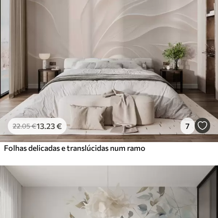
13
.23
€
7
22
.05
€
Folhas delicadas e translúcidas num ramo