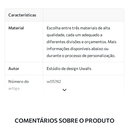
Características
Material
Escolha entre três materiais de alta
qualidade, cada um adequado a
diferentes divisões e orçamentos. Mais
informações disponíveis abaixo ou
durante o processo de personalização.
Autor
Estúdio de design Uwalls
Número do
w05742
artigo
Produção
Impresso sob encomenda e entregue em
rolos de até 50 cm de largura.
COMENTÁRIOS SOBRE O PRODUTO
Adicionalmente
Disponível com revestimento de verniz
e/ou adesivo para papel de parede.