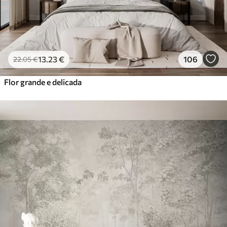
13
.23
€
106
22
.05
€
Flor grande e delicada