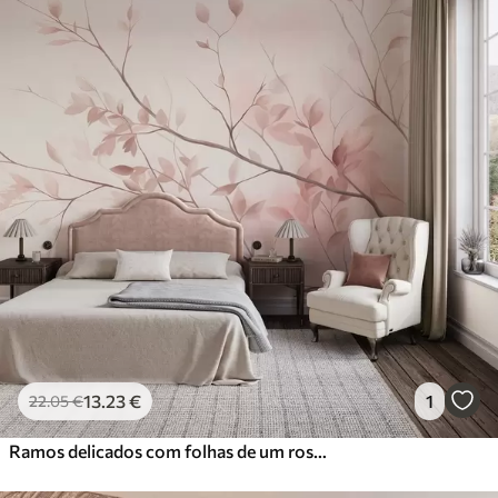
13
.23
€
1
22
.05
€
Ramos delicados com folhas de um rosa suave sobre um fundo claro, ao estilo da aguarela