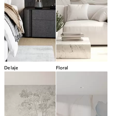
De laje
Floral