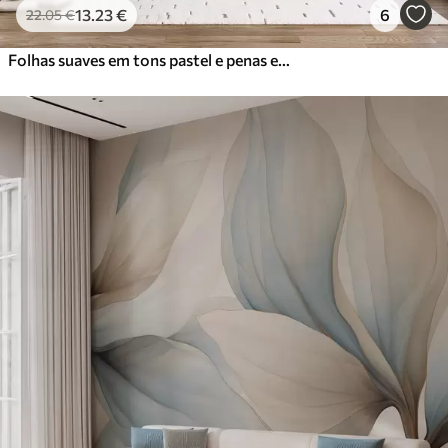
13
.23
€
6
22
.05
€
Folhas suaves em tons pastel e penas em tons de rosa, azul e amarelo, estampado abstrato e texturado