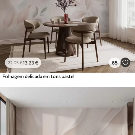
13
.23
€
65
22
.05
€
Folhagem delicada em tons pastel