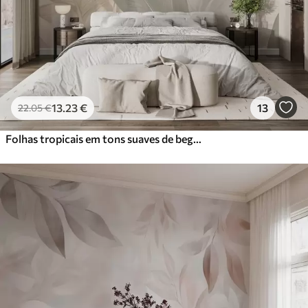
Vinil Premium
65
.00
39
.00
€
/m²
Peel and Stick
81
.67
49
.00
€
/m²
13
.23
€
13
22
.05
€
Folhas tropicais em tons suaves de bege e verde, com um efeito de aguarela e transições de cor suaves