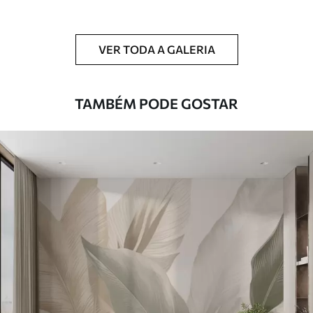
Limpeza
Pode ser limpo suavemente com uma
esponja macia. Murais de parede com
VER TODA A GALERIA
revestimento de verniz podem ser limpos
com água.
TAMBÉM PODE GOSTAR
Método de
Aplicação perfeita
aplicação
Materiais disponíveis
Standard
45
.00
27
.00
€
/m²
Premium
56
.67
34
.00
€
/m²