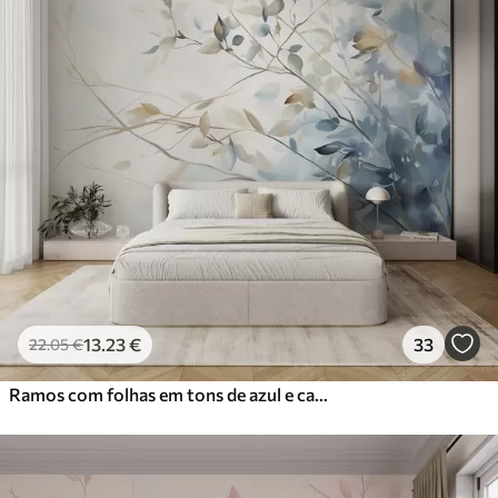
13
.23
€
33
22
.05
€
Ramos com folhas em tons de azul e castanho, fundo claro, suave e delicado, estilo aguarela