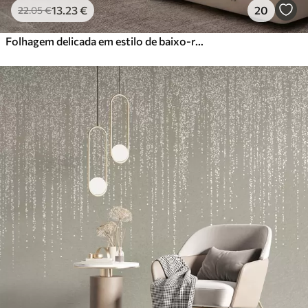
13
.23
€
20
22
.05
€
Folhagem delicada em estilo de baixo-relevo