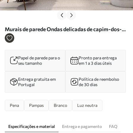
Murais de parede Ondas delicadas de capim-dos-
pampas Nr. w05717
Papel de parede para o
Pronto para entrega
seu tamanho
em 1 a 3 dias úteis
Entrega gratuita em
Política de reembolso
Portugal
de 30 dias
Pena
Pampas
Branco
Luz neutra
Especificações e material
Entrega e pagamento
FAQ