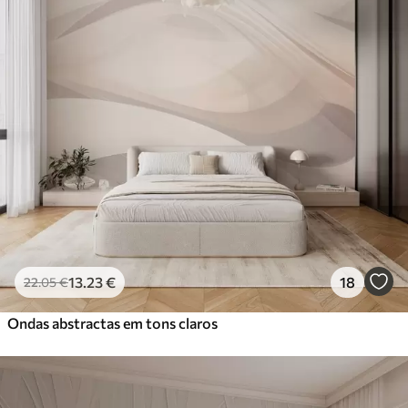
13
.23
€
18
22
.05
€
Ondas abstractas em tons claros