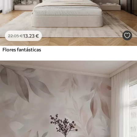
13
.23
€
22
.05
€
Flores fantásticas