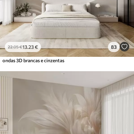
Vinil Premium
65
.00
39
.00
€
/m²
Peel and Stick
81
.67
49
.00
€
/m²
13
.23
€
83
22
.05
€
ondas 3D brancas e cinzentas