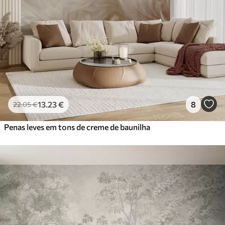
13
.23
€
8
22
.05
€
Penas leves em tons de creme de baunilha