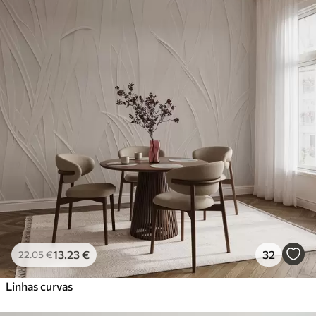
13
.23
€
32
22
.05
€
Linhas curvas