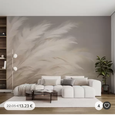
13
.23
€
4
22
.05
€