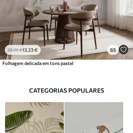
13
.23
€
65
22
.05
€
Folhagem delicada em tons pastel
CATEGORIAS POPULARES