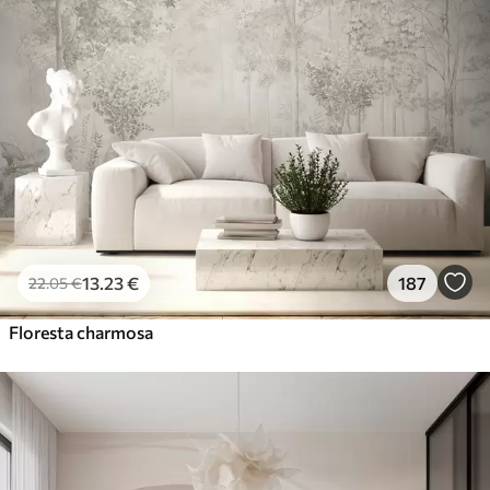
13
.23
€
187
22
.05
€
Floresta charmosa