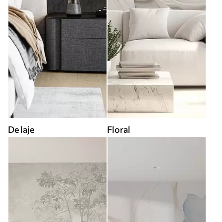
De laje
Floral