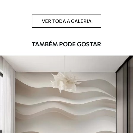
Limpeza
Pode ser limpo suavemente com uma
esponja macia. Murais de parede com
VER TODA A GALERIA
revestimento de verniz podem ser limpos
com água.
TAMBÉM PODE GOSTAR
Método de
Aplicação perfeita
aplicação
Materiais disponíveis
Standard
45
.00
27
.00
€
/m²
Premium
56
.67
34
.00
€
/m²