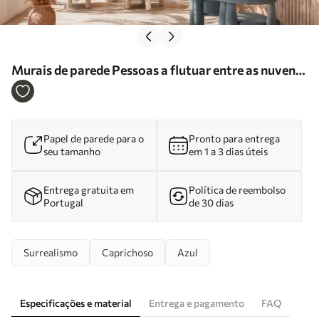
Murais de parede Pessoas a flutuar entre as nuvens
num céu azul Nr. w05628
Papel de parede para o
Pronto para entrega
seu tamanho
em 1 a 3 dias úteis
Entrega gratuita em
Política de reembolso
Portugal
de 30 dias
Surrealismo
Caprichoso
Azul
Especificações e material
Entrega e pagamento
FAQ