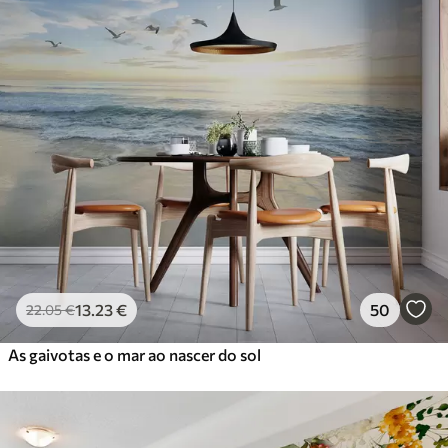
13
.23
€
50
22
.05
€
As gaivotas e o mar ao nascer do sol