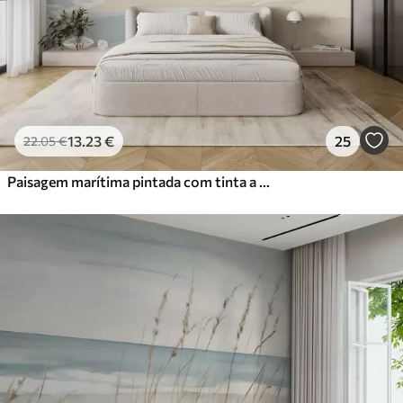
Vinil Premium
65
.00
39
.00
€
/m²
Peel and Stick
81
.67
49
.00
€
/m²
13
.23
€
25
22
.05
€
Paisagem marítima pintada com tinta a óleo