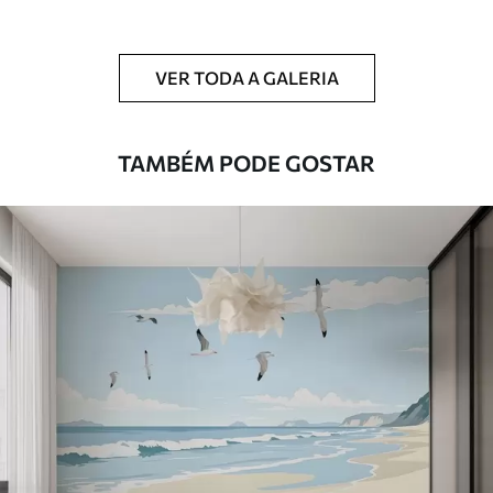
Limpeza
Pode ser limpo suavemente com uma
esponja macia. Murais de parede com
VER TODA A GALERIA
revestimento de verniz podem ser limpos
com água.
TAMBÉM PODE GOSTAR
Método de
Aplicação perfeita
aplicação
Materiais disponíveis
Standard
45
.00
27
.00
€
/m²
Premium
56
.67
34
.00
€
/m²