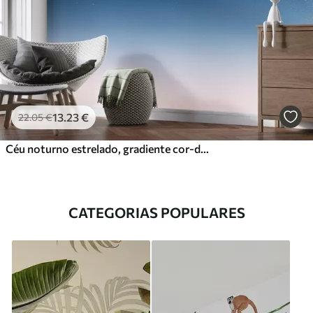
13
.23
€
22
.05
€
Céu noturno estrelado, gradiente cor-de-rosa, cósmico, constelações
CATEGORIAS POPULARES