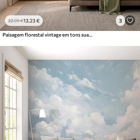
13
.23
€
3
22
.05
€
Paisagem florestal vintage em tons suaves de verde