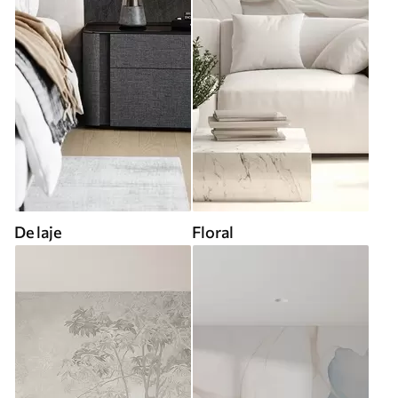
De laje
Floral