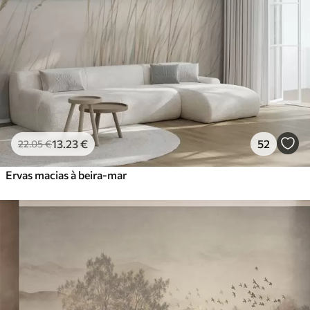
13
.23
€
52
22
.05
€
Ervas macias à beira-mar