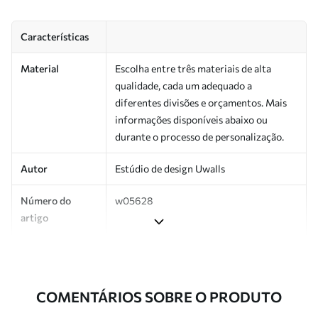
Características
Material
Escolha entre três materiais de alta
qualidade, cada um adequado a
diferentes divisões e orçamentos. Mais
informações disponíveis abaixo ou
durante o processo de personalização.
Autor
Estúdio de design Uwalls
Número do
w05628
artigo
Produção
Impresso sob encomenda e entregue em
rolos de até 50 cm de largura.
COMENTÁRIOS SOBRE O PRODUTO
Adicionalmente
Disponível com revestimento de verniz
e/ou adesivo para papel de parede.