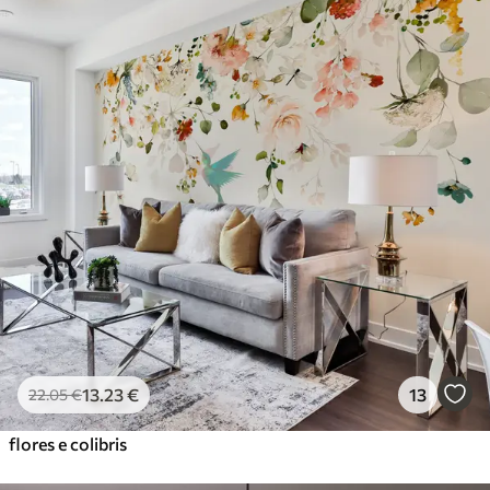
13
.23
€
13
22
.05
€
flores e colibris