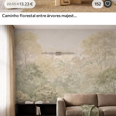
13
.23
€
152
22
.05
€
Caminho florestal entre árvores majestosas em estilo aquarela