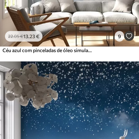
13
.23
€
9
22
.05
€
Céu azul com pinceladas de óleo simuladas