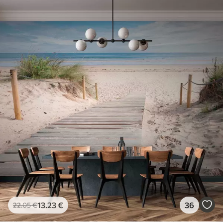
13
.23
€
36
22
.05
€