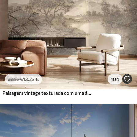
13
.23
€
104
22
.05
€
Paisagem vintage texturada com uma árvore perto de um rio e um céu nublado, arte da natureza em tons sépia