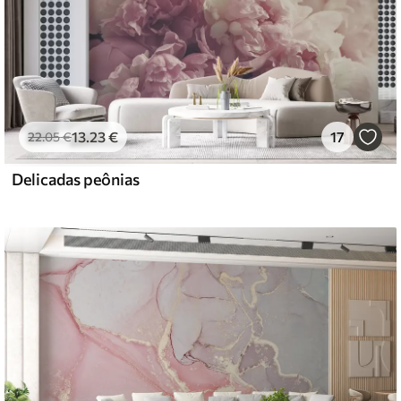
13
.23
€
17
22
.05
€
Delicadas peônias