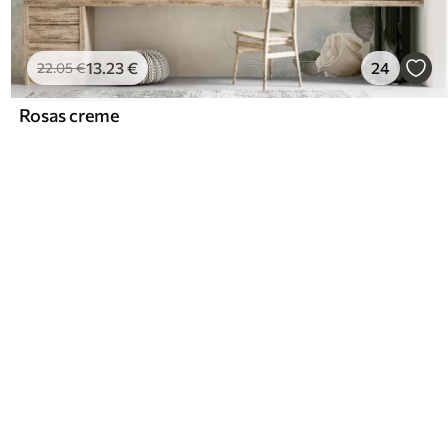
13
.23
€
24
22
.05
€
Rosas creme