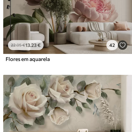
13
.23
€
42
22
.05
€
Flores em aquarela