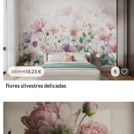
13
.23
€
5
22
.05
€
flores silvestres delicadas