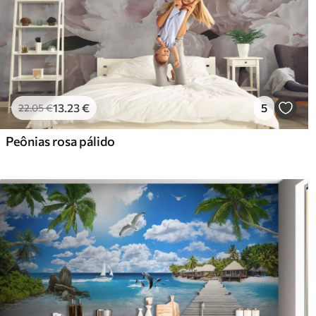
13
.23
€
5
22
.05
€
Peônias rosa pálido