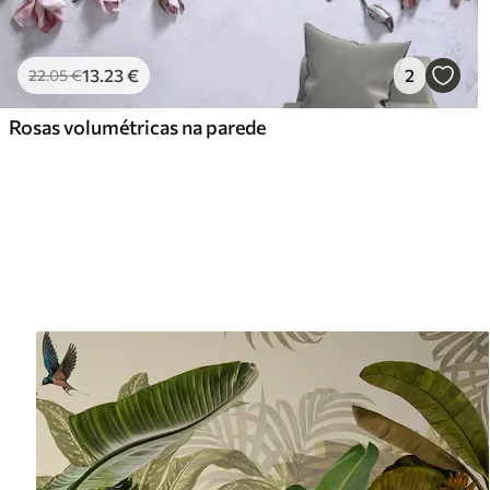
13
.23
€
2
22
.05
€
Rosas volumétricas na parede