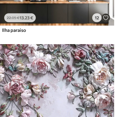
13
.23
€
12
22
.05
€
Ilha paraiso