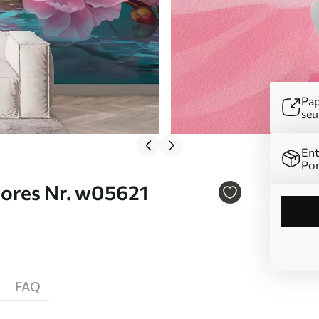
Pap
se
Ent
Por
lores Nr. w05621
FAQ