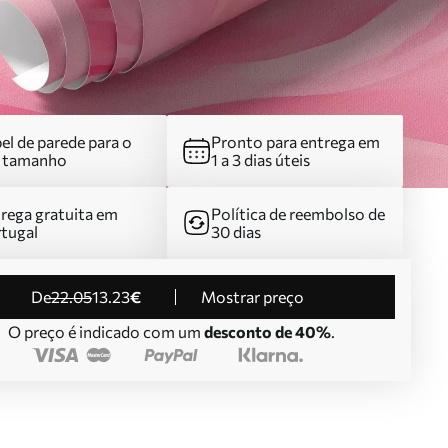
el de parede para o
Pronto para entrega em
u tamanho
1 a 3 dias úteis
rega gratuita em
Política de reembolso de
tugal
30 dias
de
22
.05
13
.23
€
Mostrar preço
O preço é indicado com um
desconto de 40%
.