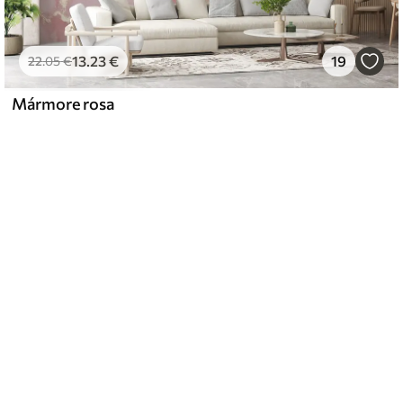
13
.23
€
19
22
.05
€
Mármore rosa