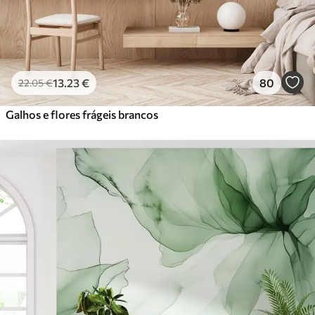
13
.23
€
80
22
.05
€
Galhos e flores frágeis brancos