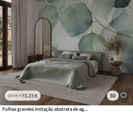
13
.23
€
30
22
.05
€
Folhas grandes imitação abstrata de aguarela