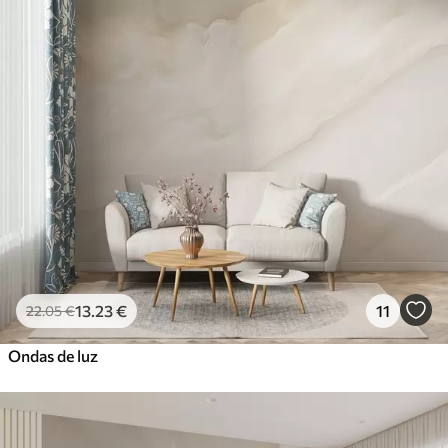
Standard
45
.00
27
.00
€
/m²
Premium
56
.67
34
.00
€
/m²
Vinil Premium
65
.00
39
.00
€
/m²
Peel and Stick
81
.67
49
.00
€
/m²
13
.23
€
11
22
.05
€
Ondas de luz