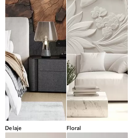
De laje
Floral