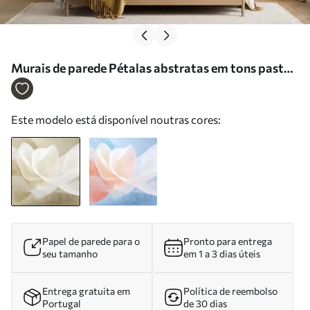
Murais de parede Pétalas abstratas em tons pastel
com camadas suaves e translúcidas, em estilo
aquarela Nr. w05603
Este modelo está disponível noutras cores:
Papel de parede para o
Pronto para entrega
seu tamanho
em 1 a 3 dias úteis
Entrega gratuita em
Política de reembolso
Portugal
de 30 dias