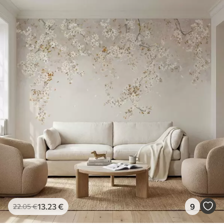
13
.23
€
9
22
.05
€