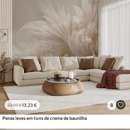
13
.23
€
8
22
.05
€
Penas leves em tons de creme de baunilha