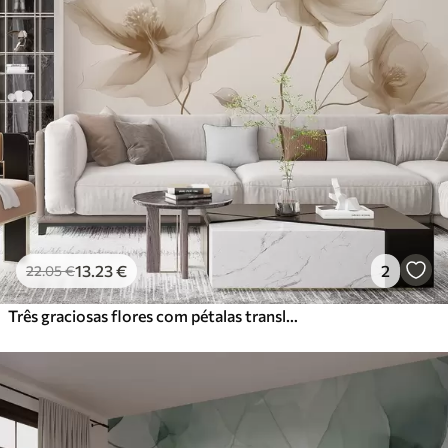
13
.23
€
2
22
.05
€
Três graciosas flores com pétalas translúcidas, entrelaçadas com fitas de luz e vento em tons de bege