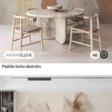
13
.23
€
46
22
.05
€
Padrão boho abstrato