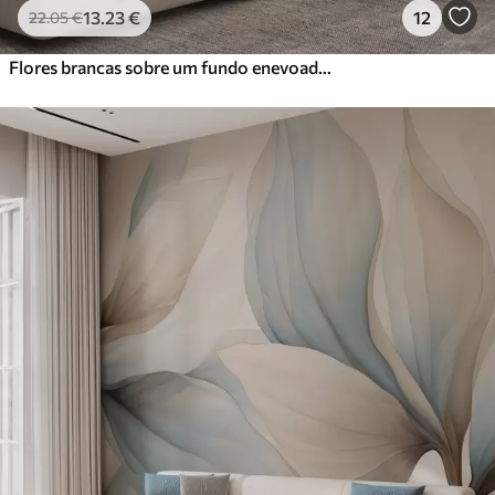
13
.23
€
12
22
.05
€
Flores brancas sobre um fundo enevoado e delicado