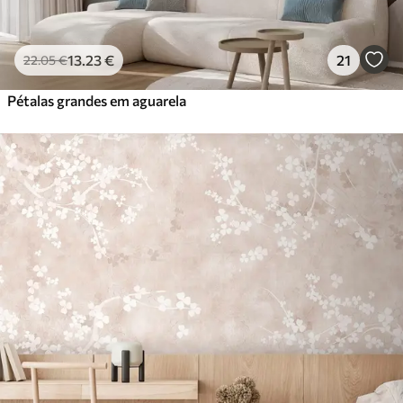
13
.23
€
21
22
.05
€
Pétalas grandes em aguarela