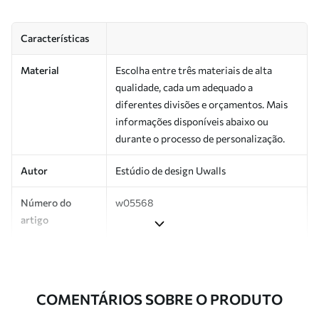
Características
Material
Escolha entre três materiais de alta
qualidade, cada um adequado a
diferentes divisões e orçamentos. Mais
informações disponíveis abaixo ou
durante o processo de personalização.
Autor
Estúdio de design Uwalls
Número do
w05568
artigo
Superfície
Semibrilhante.
Produção
Impresso sob encomenda e entregue em
COMENTÁRIOS SOBRE O PRODUTO
rolos de até 50 cm de largura.