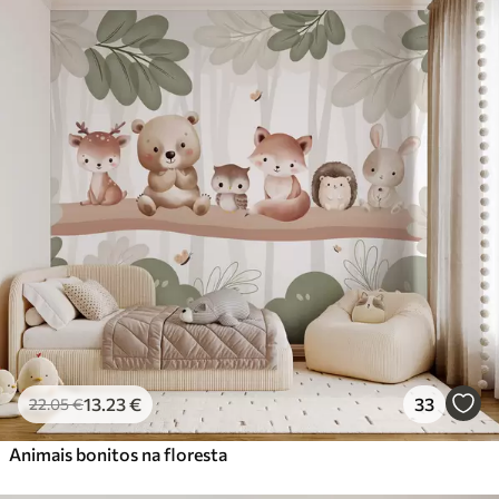
13
.23
€
33
22
.05
€
Animais bonitos na floresta