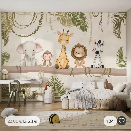
13
.23
€
124
22
.05
€