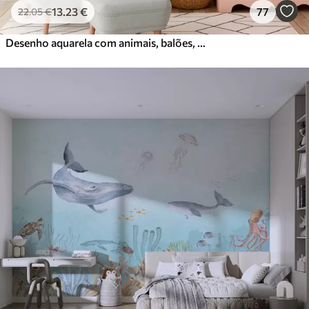
13
.23
€
77
22
.05
€
Desenho aquarela com animais, balões, avião e carro