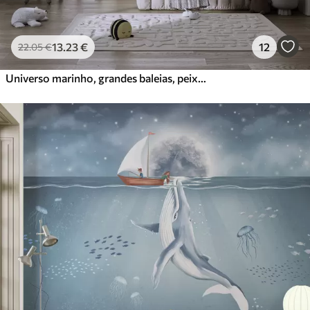
13
.23
€
12
22
.05
€
Universo marinho, grandes baleias, peixes e tartarugas