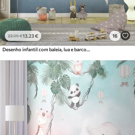
13
.23
€
16
22
.05
€
Desenho infantil com baleia, lua e barco com crianças