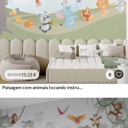
13
.23
€
8
22
.05
€
Paisagem com animais tocando instrumentos musicais