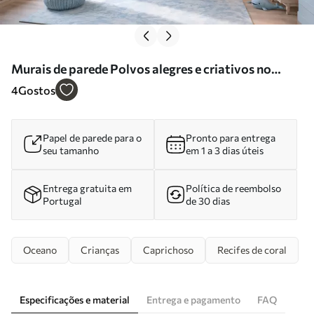
Murais de parede Polvos alegres e criativos no
mundo subaquático Nr. w05568
4
Gostos
Papel de parede para o
Pronto para entrega
seu tamanho
em 1 a 3 dias úteis
Entrega gratuita em
Política de reembolso
Portugal
de 30 dias
Oceano
Crianças
Caprichoso
Recifes de coral
Especificações e material
Entrega e pagamento
FAQ