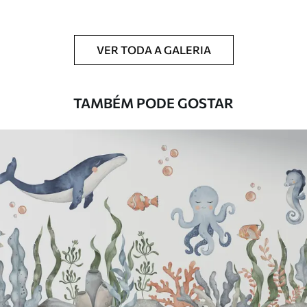
Adicionalmente
Disponível com revestimento de verniz
e/ou adesivo para papel de parede.
VER TODA A GALERIA
Limpeza
Pode ser limpo suavemente com uma
esponja macia. Murais de parede com
revestimento de verniz podem ser limpos
TAMBÉM PODE GOSTAR
com água.
Método de
Aplicação perfeita
aplicação
Materiais disponíveis
Standard
45
.00
27
.00
€
/m²
Premium