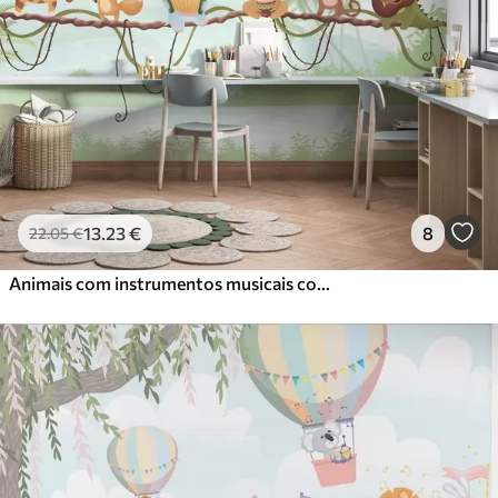
13
.23
€
8
22
.05
€
Animais com instrumentos musicais contra um cenário tropical