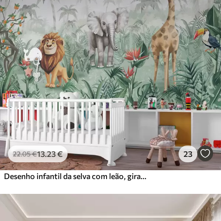
13
.23
€
23
22
.05
€
Desenho infantil da selva com leão, girafa, elefante e papagaios