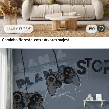
13
.23
€
150
22
.05
€
Caminho florestal entre árvores majestosas em estilo aquarela