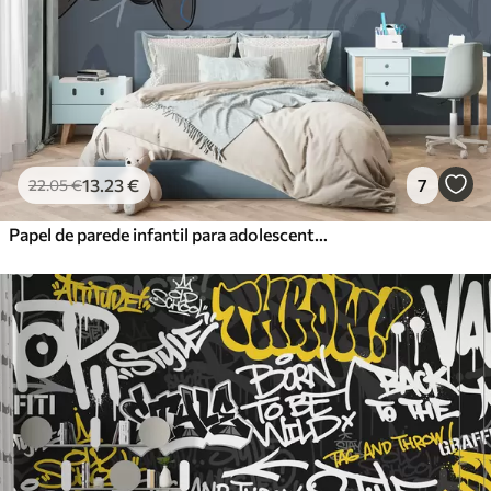
13
.23
€
7
22
.05
€
Papel de parede infantil para adolescente com joysticks e letras gráficas em azul