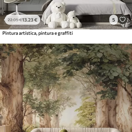
13
.23
€
5
22
.05
€
Pintura artística, pintura e graffiti