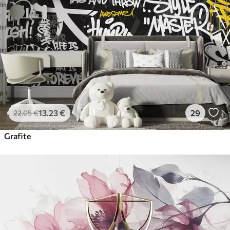
13
.23
€
29
22
.05
€
Grafite