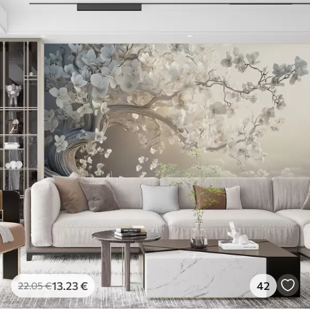
13
.23
€
42
22
.05
€