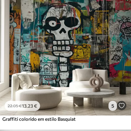
13
.23
€
5
22
.05
€
Graffiti colorido em estilo Basquiat