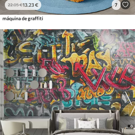
13
.23
€
7
22
.05
€
máquina de graffiti