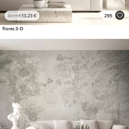
13
.23
€
295
22
.05
€
flores 3-D