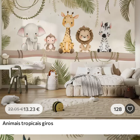
Standard
45
.00
27
.00
€
/m²
Premium
56
.67
34
.00
€
/m²
Vinil Premium
65
.00
39
.00
€
/m²
Peel and Stick
81
.67
49
.00
€
/m²
13
.23
€
128
22
.05
€
Animais tropicais giros