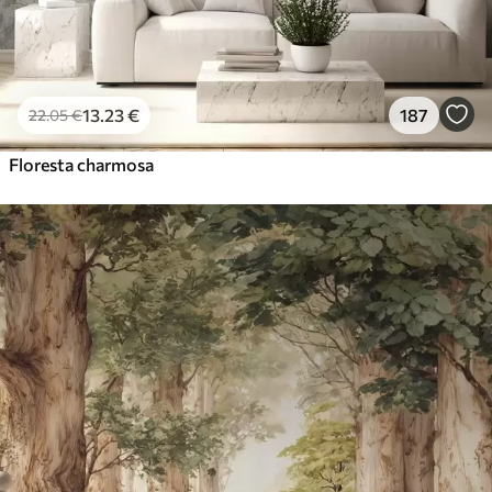
13
.23
€
187
22
.05
€
Floresta charmosa