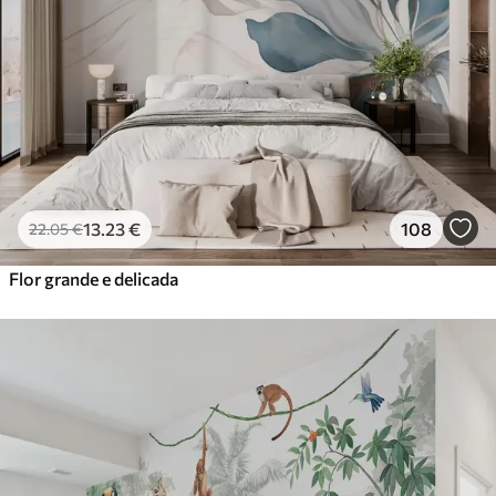
13
.23
€
108
22
.05
€
Flor grande e delicada