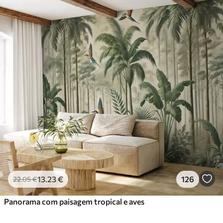
13
.23
€
126
22
.05
€
Panorama com paisagem tropical e aves