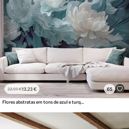
13
.23
€
65
22
.05
€
Flores abstratas em tons de azul e turquesa