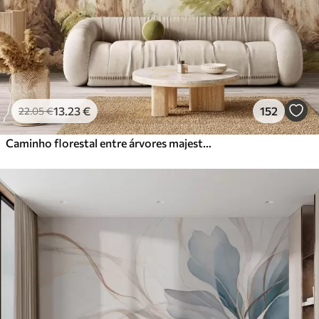
13
.23
€
152
22
.05
€
Caminho florestal entre árvores majestosas em estilo aquarela