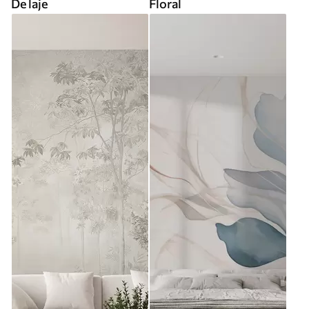
De laje
Floral