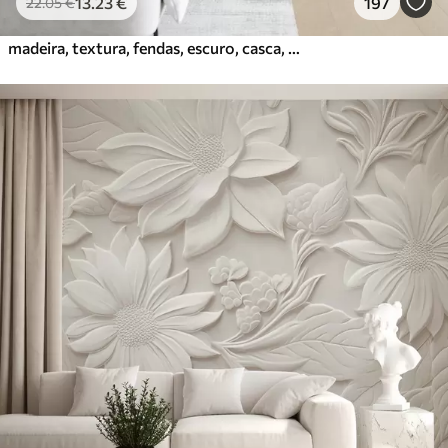
13
.23
€
197
22
.05
€
madeira, textura, fendas, escuro, casca, superfície