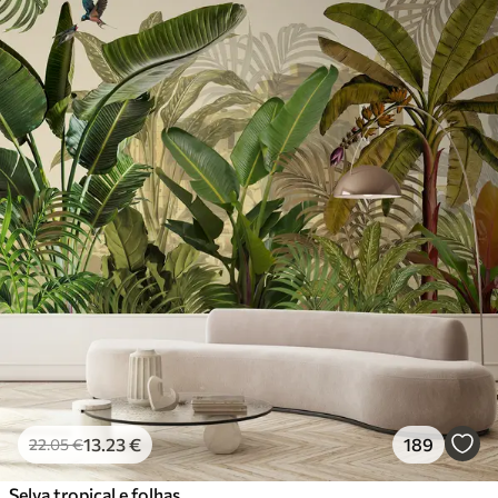
13
.23
€
189
22
.05
€
Selva tropical e folhas