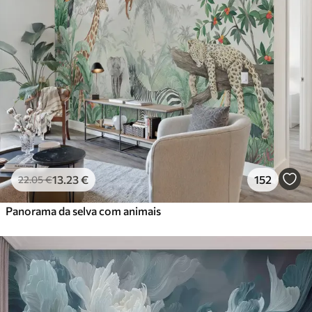
13
.23
€
152
22
.05
€
Panorama da selva com animais