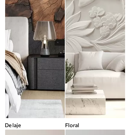
De laje
Floral