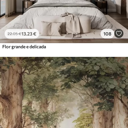
13
.23
€
108
22
.05
€
Flor grande e delicada