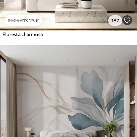
13
.23
€
187
22
.05
€
Floresta charmosa