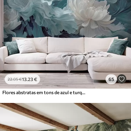
13
.23
€
65
22
.05
€
Flores abstratas em tons de azul e turquesa