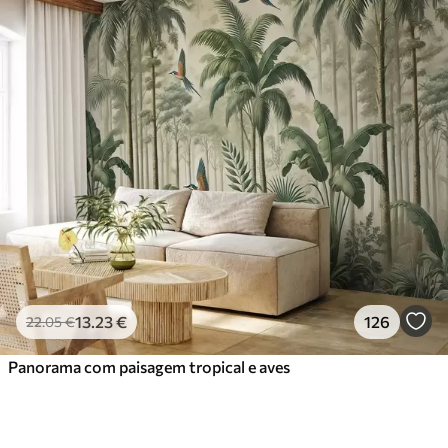
13
.23
€
126
22
.05
€
Panorama com paisagem tropical e aves