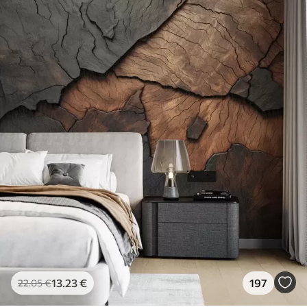
13
.23
€
197
22
.05
€