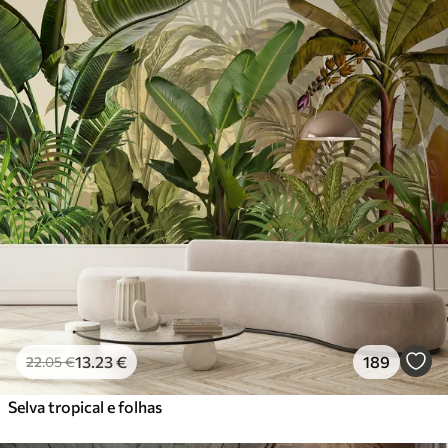
13
.23
€
189
22
.05
€
Selva tropical e folhas