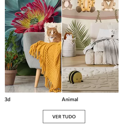
3d
Animal
VER TUDO