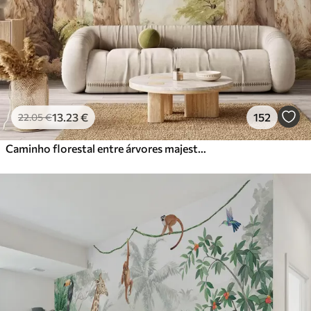
13
.23
€
152
22
.05
€
Caminho florestal entre árvores majestosas em estilo aquarela