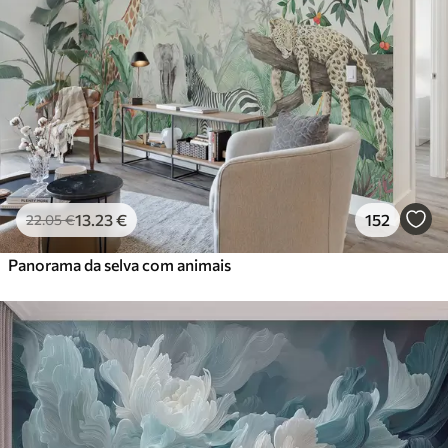
13
.23
€
152
22
.05
€
Panorama da selva com animais