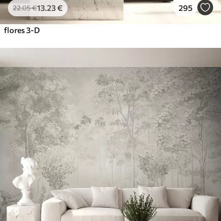
13
.23
€
295
22
.05
€
flores 3-D