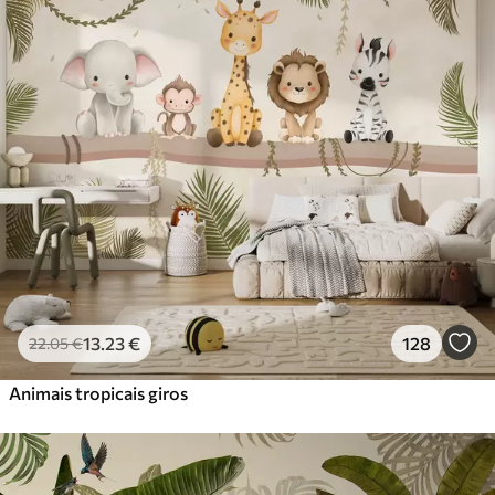
Standard
45
.00
27
.00
€
/m²
Premium
56
.67
34
.00
€
/m²
Vinil Premium
65
.00
39
.00
€
/m²
Peel and Stick
81
.67
49
.00
€
/m²
13
.23
€
128
22
.05
€
Animais tropicais giros