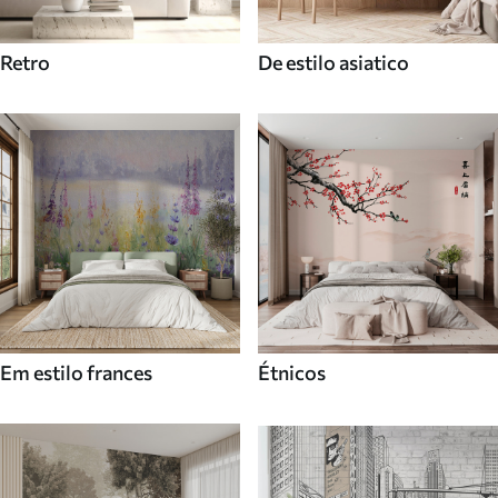
Retro
De estilo asiatico
Em estilo frances
Étnicos