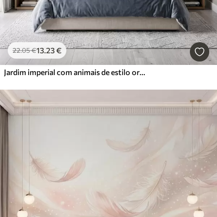
13
.23
€
22
.05
€
Jardim imperial com animais de estilo oriental — macaco, leopardo, tigre, pavão e garça