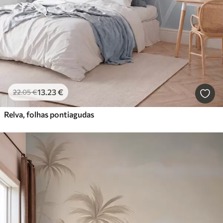
13
.23
€
22
.05
€
Relva, folhas pontiagudas