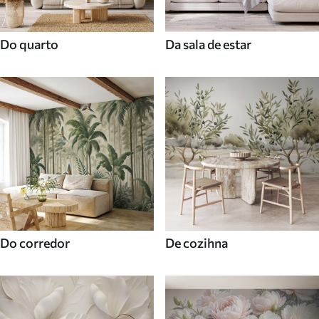
Do quarto
Da sala de estar
Do corredor
De cozihna