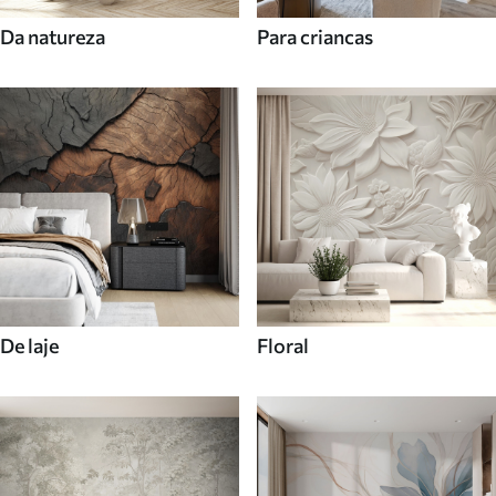
Da natureza
Para criancas
De laje
Floral