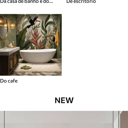
Da casa de banho e do
De escritorio
duche
Do cafe
NEW