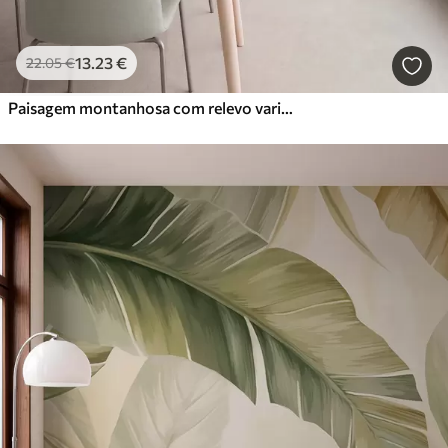
13
.23
€
22
.05
€
Paisagem montanhosa com relevo variado