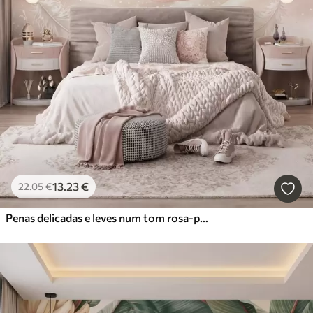
13
.23
€
22
.05
€
Penas delicadas e leves num tom rosa-pêssego esbatido com brilho