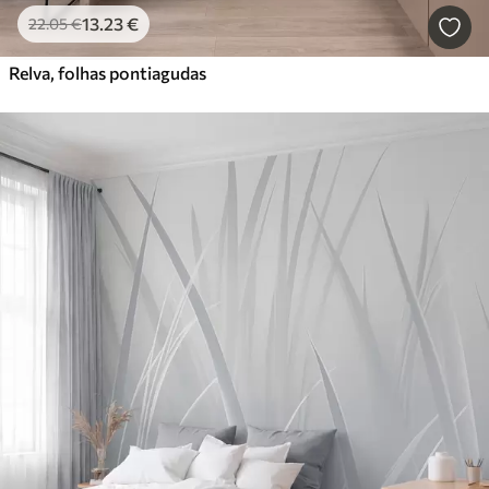
13
.23
€
22
.05
€
Relva, folhas pontiagudas