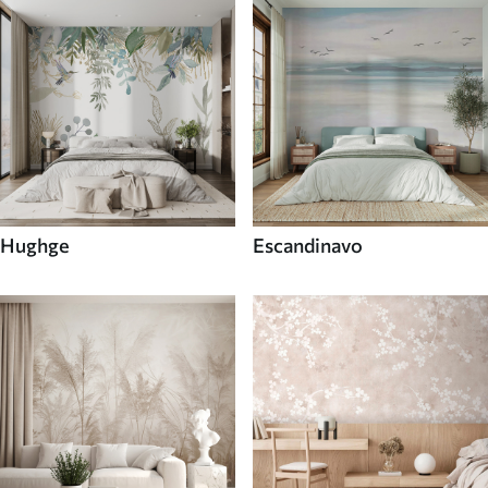
Hughge
Escandinavo