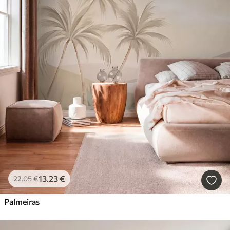
13
.23
€
22
.05
€
Palmeiras