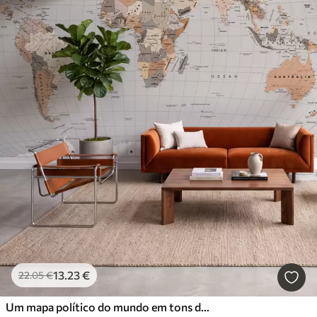
13
.23
€
22
.05
€
Um mapa político do mundo em tons de bege com bandeiras em inglês