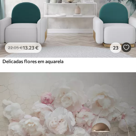
13
.23
€
23
22
.05
€
Delicadas flores em aquarela