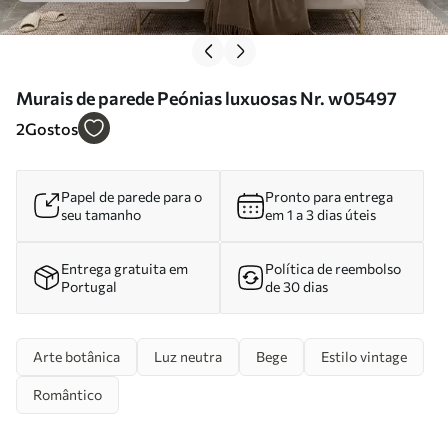
Murais de parede Peónias luxuosas Nr. w05497
2
Gostos
Papel de parede para o
Pronto para entrega
seu tamanho
em 1 a 3 dias úteis
Entrega gratuita em
Política de reembolso
Portugal
de 30 dias
Arte botânica
Luz neutra
Bege
Estilo vintage
Romântico