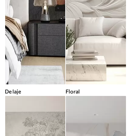
De laje
Floral