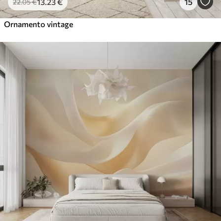
13
.23
€
15
22
.05
€
Ornamento vintage