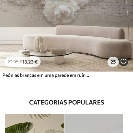
13
.23
€
25
22
.05
€
Peônias brancas em uma parede em ruínas
CATEGORIAS POPULARES