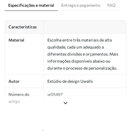
Especificações e material
Entrega e pagamento
FAQ
Características
Material
Escolha entre três materiais de alta
qualidade, cada um adequado a
diferentes divisões e orçamentos. Mais
informações disponíveis abaixo ou
durante o processo de personalização.
Autor
Estúdio de design Uwalls
Número do
w05497
artigo
Produção
Impresso sob encomenda e entregue em
rolos de até 50 cm de largura.