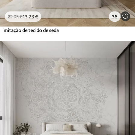
13
.23
€
36
22
.05
€
imitação de tecido de seda