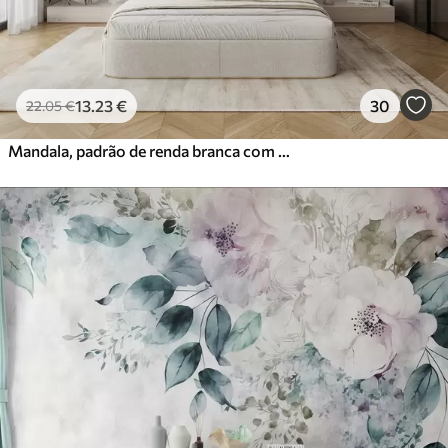
13
.23
€
30
22
.05
€
Mandala, padrão de renda branca com motivos florais e circulares, criando um design delicado e intrincado