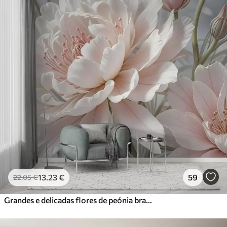
13
.23
€
59
22
.05
€
Grandes e delicadas flores de peónia brancas e cor-de-rosa com pétalas macias e fofas sobre um fundo cinzento esbatido