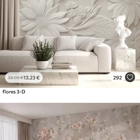
13
.23
€
292
22
.05
€
flores 3-D