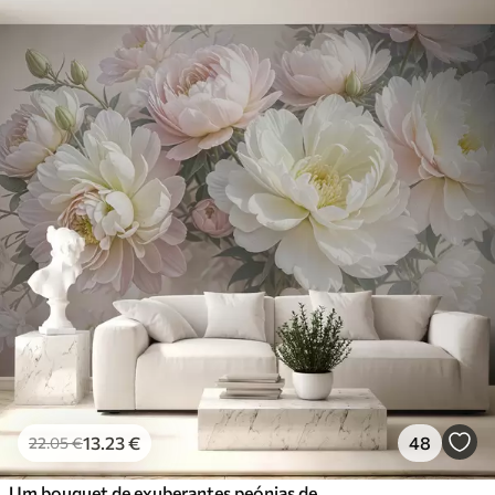
13
.23
€
48
22
.05
€
Um bouquet de exuberantes peónias de cor pastel e outras flores num fundo suave e desfocado