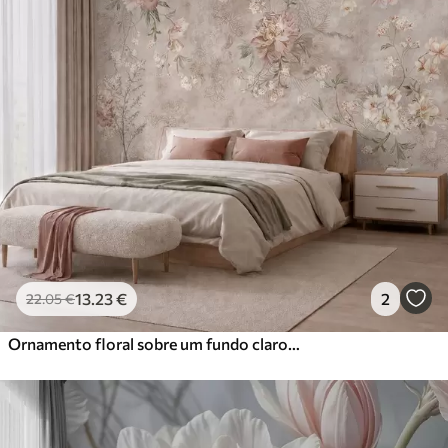
13
.23
€
2
22
.05
€
Ornamento floral sobre um fundo claro com textura