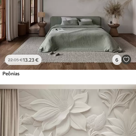
56
.67
34
.00
€
/m²
Vinil Premium
65
.00
39
.00
€
/m²
Peel and Stick
81
.67
49
.00
€
/m²
13
.23
€
6
22
.05
€
Peônias