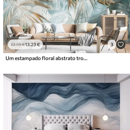
13
.23
€
3
22
.05
€
Um estampado floral abstrato tropical com grandes folhas de palmeira em tons de azul e bege cria uma atmosfera exuberante