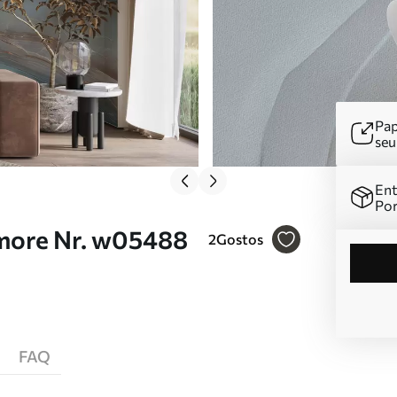
Pap
se
Ent
Por
more Nr. w05488
2
Gostos
FAQ