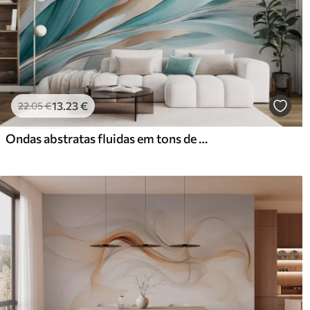
13
.23
€
22
.05
€
Ondas abstratas fluidas em tons de azul-petróleo e amarelo, com formas e linhas finas, contra um fundo branco, arte texturizada