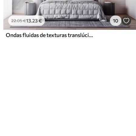
13
.23
€
10
22
.05
€
Ondas fluidas de texturas translúcidas em tons de azul escuro, azul claro e branco sobre um fundo claro