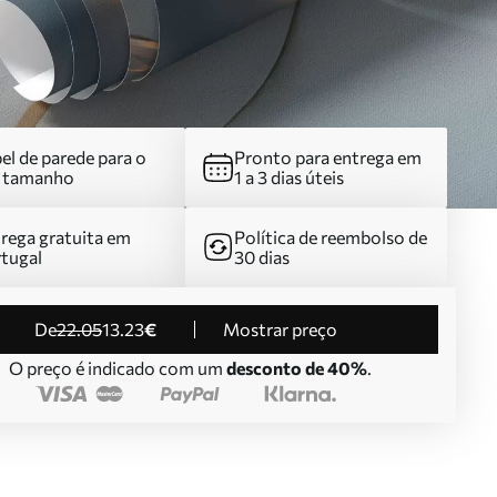
el de parede para o
Pronto para entrega em
u tamanho
1 a 3 dias úteis
rega gratuita em
Política de reembolso de
tugal
30 dias
de
22
.05
13
.23
€
Mostrar preço
O preço é indicado com um
desconto de 40%
.