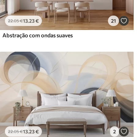
13
.23
€
21
22
.05
€
Abstração com ondas suaves
13
.23
€
2
22
.05
€