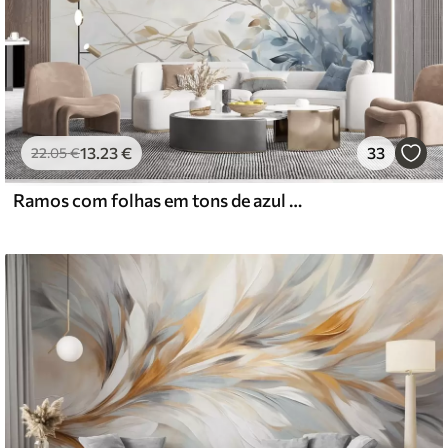
13
.23
€
33
22
.05
€
Ramos com folhas em tons de azul e castanho, fundo claro, suave e delicado, estilo aguarela