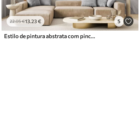
13
.23
€
5
22
.05
€
Estilo de pintura abstrata com pinceladas texturizadas em branco, amarelo e cinza, com um fundo suave e claro