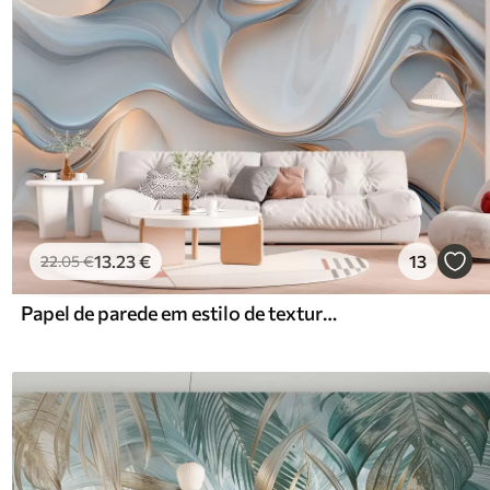
13
.23
€
13
22
.05
€
Papel de parede em estilo de textura líquida