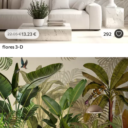
13
.23
€
292
22
.05
€
flores 3-D