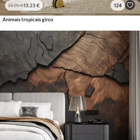
13
.23
€
124
22
.05
€
Animais tropicais giros