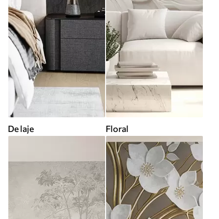
De laje
Floral