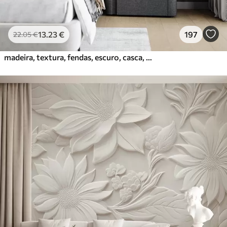
13
.23
€
197
22
.05
€
madeira, textura, fendas, escuro, casca, superfície