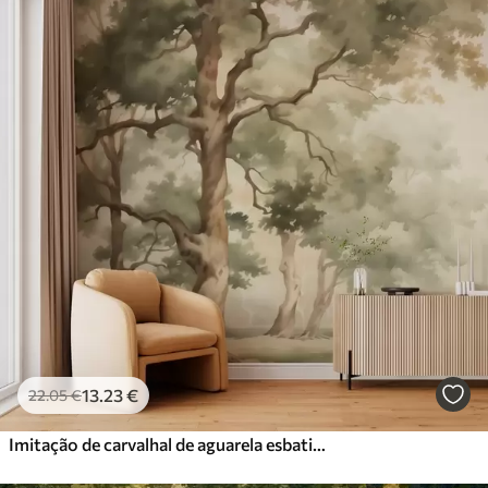
13
.23
€
22
.05
€
Imitação de carvalhal de aguarela esbatida