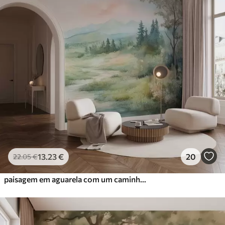
13
.23
€
20
22
.05
€
paisagem em aguarela com um caminho e montanhas