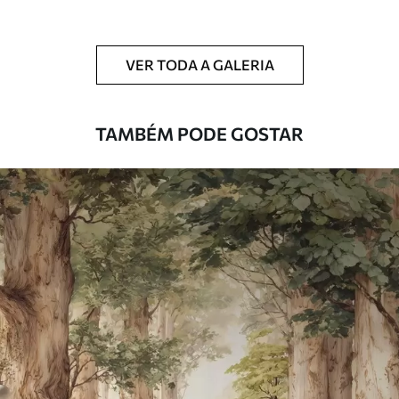
Adicionalmente
Disponível com revestimento de verniz
e/ou adesivo para papel de parede.
VER TODA A GALERIA
Limpeza
Pode ser limpo suavemente com uma
esponja macia. Murais de parede com
revestimento de verniz podem ser limpos
TAMBÉM PODE GOSTAR
com água.
Método de
Aplicação perfeita
aplicação
Materiais disponíveis
Standard
45
.00
27
.00
€
/m²
Premium