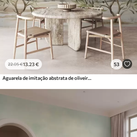
13
.23
€
53
22
.05
€
Aguarela de imitação abstrata de oliveiras