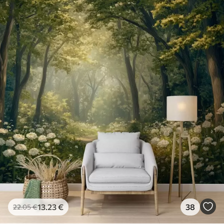
13
.23
€
38
22
.05
€