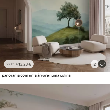
13
.23
€
2
22
.05
€
panorama com uma árvore numa colina