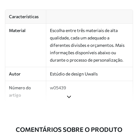
Características
Material
Escolha entre três materiais de alta
qualidade, cada um adequado a
diferentes divisões e orçamentos. Mais
informações disponíveis abaixo ou
durante o processo de personalização.
Autor
Estúdio de design Uwalls
Número do
w05439
artigo
Superfície
Semibrilhante.
Produção
Impresso sob encomenda e entregue em
COMENTÁRIOS SOBRE O PRODUTO
rolos de até 50 cm de largura.