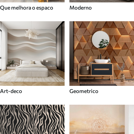
Que melhora o espaco
Moderno
Art-deco
Geometrico