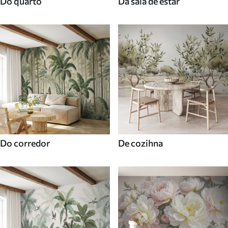
Do quarto
Da sala de estar
Do corredor
De cozihna