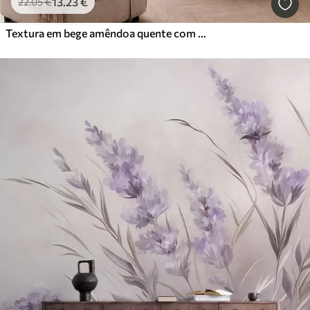
13
.23
€
22
.05
€
Textura em bege amêndoa quente com transições tonais suaves e naturais