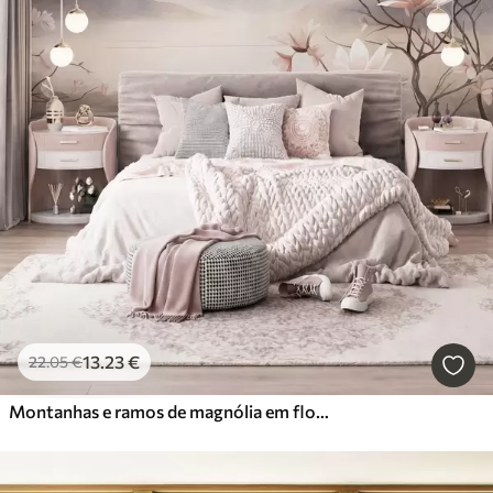
13
.23
€
22
.05
€
Montanhas e ramos de magnólia em flor, de cor rosa, numa paisagem rica em texturas