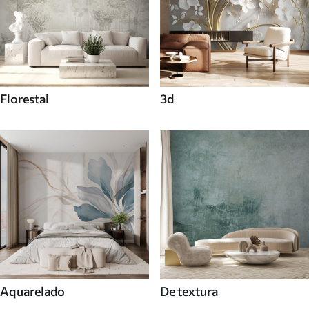
Florestal
3d
Aquarelado
De textura