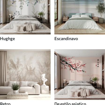
Hughge
Escandinavo
Retro
De estilo asiatico