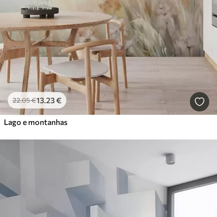
13
.23
€
22
.05
€
Lago e montanhas