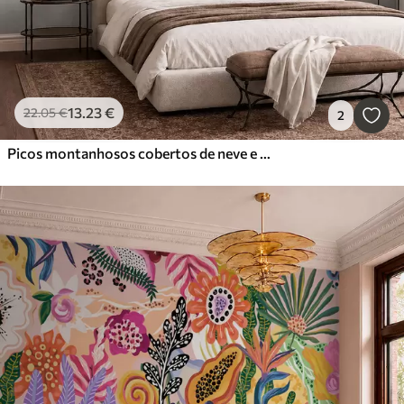
13
.23
€
22
.05
€
2
Picos montanhosos cobertos de neve e um lago tranquilo com um reflexo semelhante a um espelho