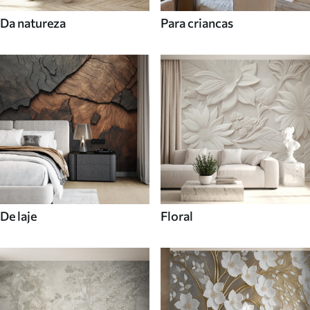
Da natureza
Para criancas
De laje
Floral