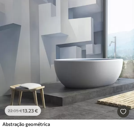
13
.23
€
22
.05
€
Abstração geométrica