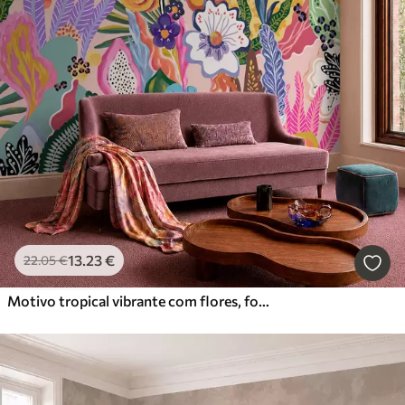
13
.23
€
22
.05
€
Motivo tropical vibrante com flores, folhas e frutos coloridos