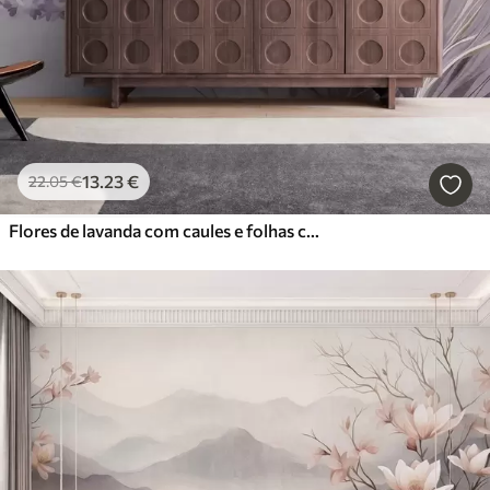
13
.23
€
22
.05
€
Flores de lavanda com caules e folhas compridos, obra de arte com textura suave em tons pastel