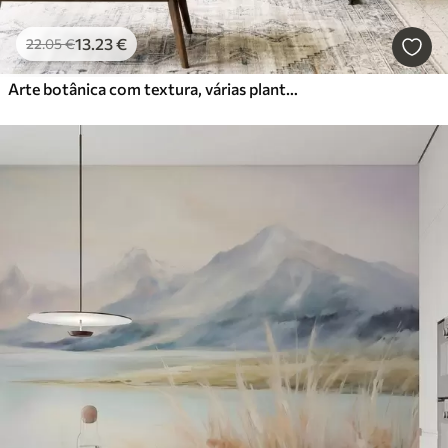
13
.23
€
22
.05
€
Arte botânica com textura, várias plantas e folhas em tons de castanho e bege