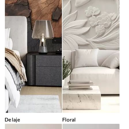
De laje
Floral