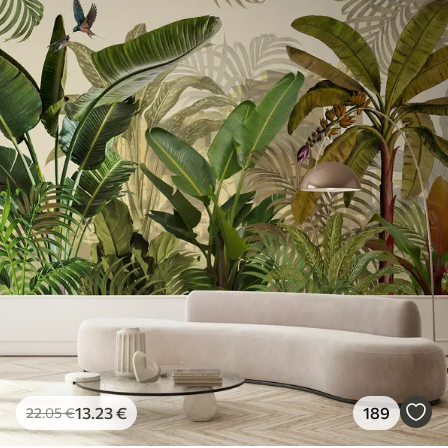
13
.23
€
189
22
.05
€