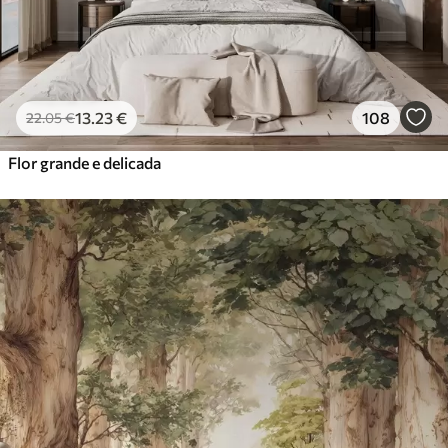
13
.23
€
108
22
.05
€
Flor grande e delicada