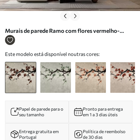
Murais de parede Ramo com flores vermelho-
escuras sobre fundo neutro Nr. w05425v1
Este modelo está disponível noutras cores:
Papel de parede para o
Pronto para entrega
seu tamanho
em 1 a 3 dias úteis
Entrega gratuita em
Política de reembolso
Portugal
de 30 dias