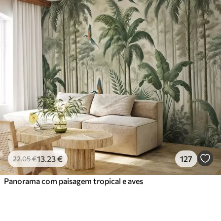
13
.23
€
127
22
.05
€
Panorama com paisagem tropical e aves