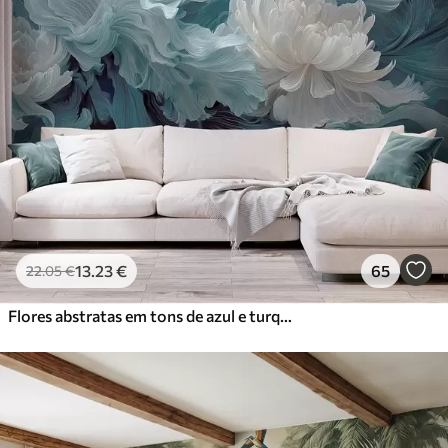
13
.23
€
65
22
.05
€
Flores abstratas em tons de azul e turquesa