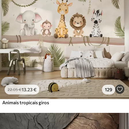
Standard
45
.00
27
.00
€
/m²
Premium
56
.67
34
.00
€
/m²
Vinil Premium
65
.00
39
.00
€
/m²
Peel and Stick
81
.67
49
.00
€
/m²
13
.23
€
129
22
.05
€
Animais tropicais giros