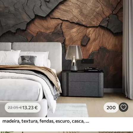
13
.23
€
200
22
.05
€
madeira, textura, fendas, escuro, casca, superfície