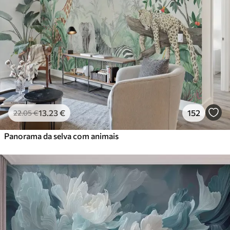
13
.23
€
152
22
.05
€
Panorama da selva com animais