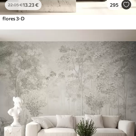
13
.23
€
295
22
.05
€
flores 3-D