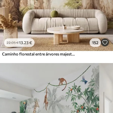
13
.23
€
152
22
.05
€
Caminho florestal entre árvores majestosas em estilo aquarela