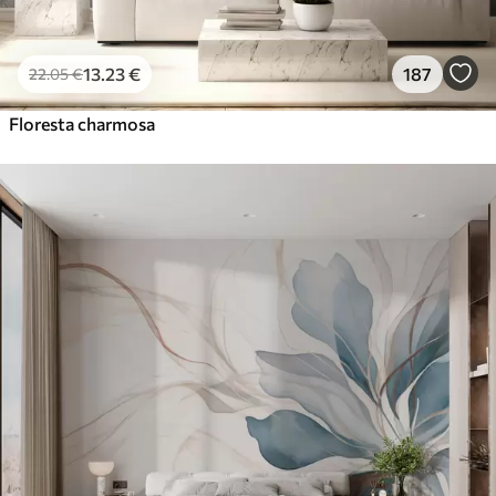
13
.23
€
187
22
.05
€
Floresta charmosa