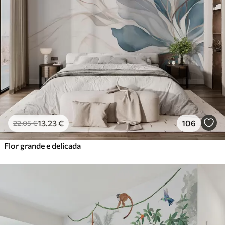
13
.23
€
106
22
.05
€
Flor grande e delicada