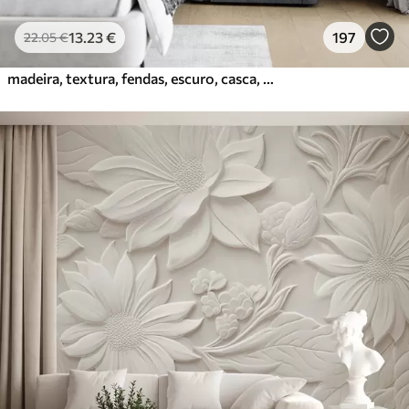
13
.23
€
197
22
.05
€
madeira, textura, fendas, escuro, casca, superfície