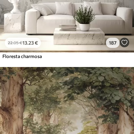
13
.23
€
187
22
.05
€
Floresta charmosa