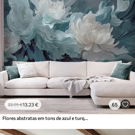
13
.23
€
65
22
.05
€
Flores abstratas em tons de azul e turquesa