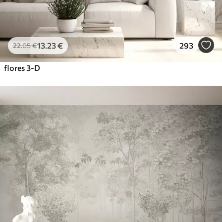
13
.23
€
293
22
.05
€
flores 3-D