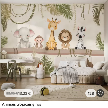
Materiais disponíveis
Standard
45
.00
27
.00
€
/m²
Premium
56
.67
34
.00
€
/m²
Vinil Premium
65
.00
39
.00
€
/m²
Peel and Stick
81
.67
49
.00
€
/m²
13
.23
€
128
22
.05
€
Animais tropicais giros