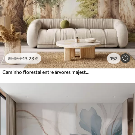
13
.23
€
152
22
.05
€
Caminho florestal entre árvores majestosas em estilo aquarela