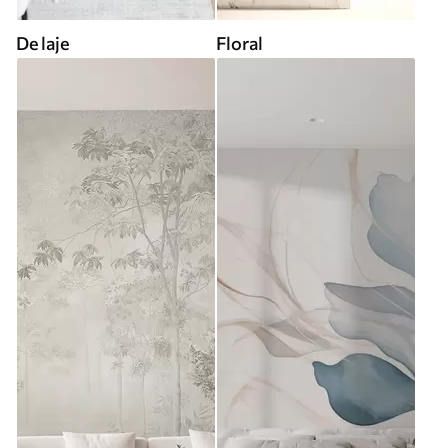
De laje
Floral