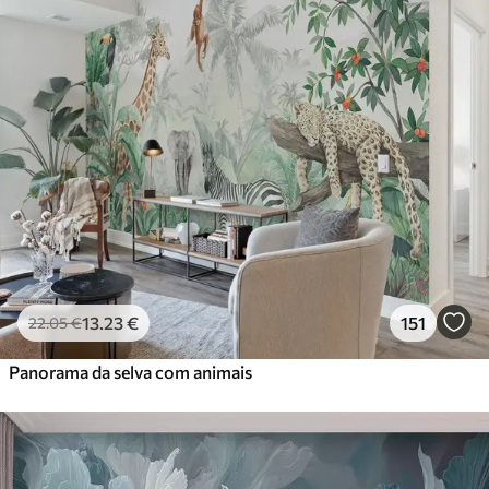
13
.23
€
151
22
.05
€
Panorama da selva com animais