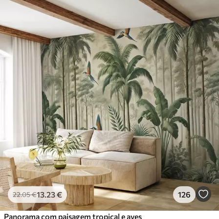
13
.23
€
126
22
.05
€
Panorama com paisagem tropical e aves