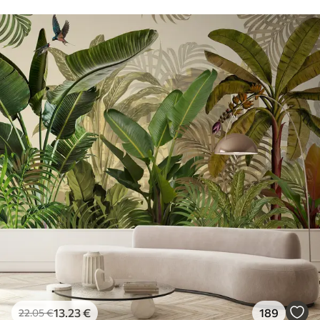
13
.23
€
189
22
.05
€