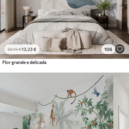
13
.23
€
106
22
.05
€
Flor grande e delicada