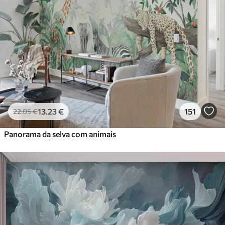
13
.23
€
151
22
.05
€
Panorama da selva com animais