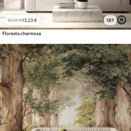
13
.23
€
187
22
.05
€
Floresta charmosa