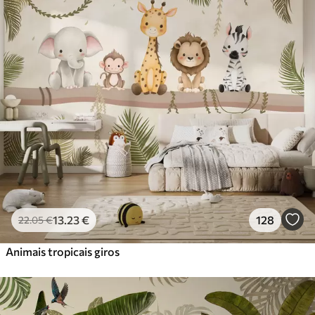
Standard
45
.00
27
.00
€
/m²
Premium
56
.67
34
.00
€
/m²
Vinil Premium
65
.00
39
.00
€
/m²
Peel and Stick
81
.67
49
.00
€
/m²
13
.23
€
128
22
.05
€
Animais tropicais giros