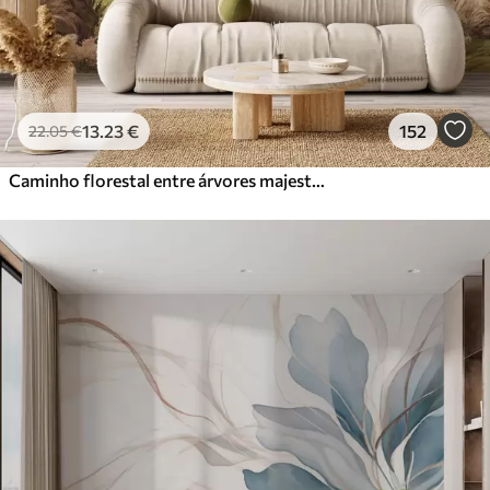
13
.23
€
152
22
.05
€
Caminho florestal entre árvores majestosas em estilo aquarela