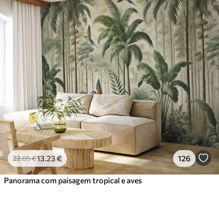
13
.23
€
126
22
.05
€
Panorama com paisagem tropical e aves