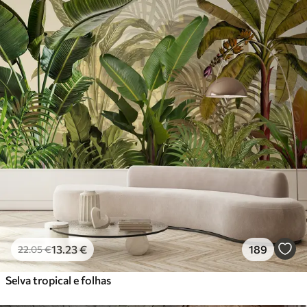
13
.23
€
189
22
.05
€
Selva tropical e folhas