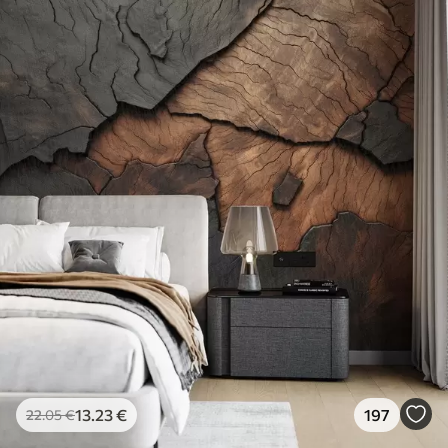
13
.23
€
197
22
.05
€