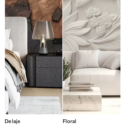
De laje
Floral