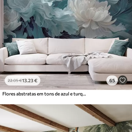
13
.23
€
65
22
.05
€
Flores abstratas em tons de azul e turquesa