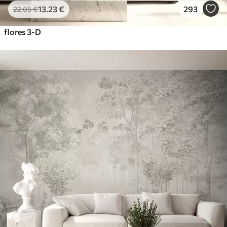
13
.23
€
293
22
.05
€
flores 3-D