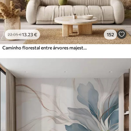
13
.23
€
152
22
.05
€
Caminho florestal entre árvores majestosas em estilo aquarela