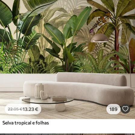
13
.23
€
189
22
.05
€
Selva tropical e folhas