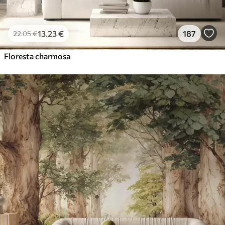
13
.23
€
187
22
.05
€
Floresta charmosa