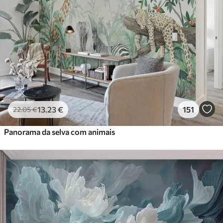
13
.23
€
151
22
.05
€
Panorama da selva com animais