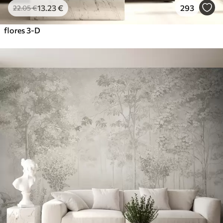
13
.23
€
293
22
.05
€
flores 3-D