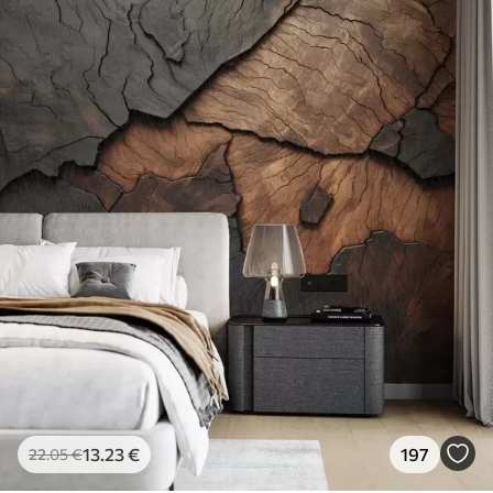
13
.23
€
197
22
.05
€