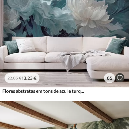
13
.23
€
65
22
.05
€
Flores abstratas em tons de azul e turquesa