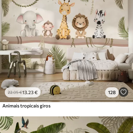
Standard
45
.00
27
.00
€
/m²
Premium
56
.67
34
.00
€
/m²
Vinil Premium
65
.00
39
.00
€
/m²
Peel and Stick
81
.67
49
.00
€
/m²
13
.23
€
128
22
.05
€
Animais tropicais giros