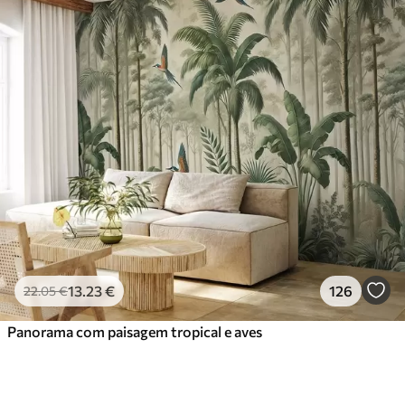
13
.23
€
126
22
.05
€
Panorama com paisagem tropical e aves