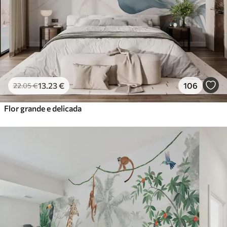
13
.23
€
106
22
.05
€
Flor grande e delicada