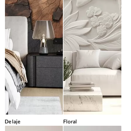
De laje
Floral