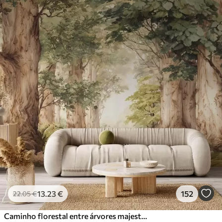
13
.23
€
152
22
.05
€
Caminho florestal entre árvores majestosas em estilo aquarela