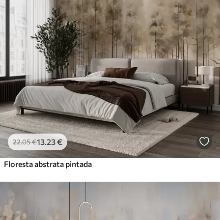
13
.23
€
22
.05
€
Floresta abstrata pintada