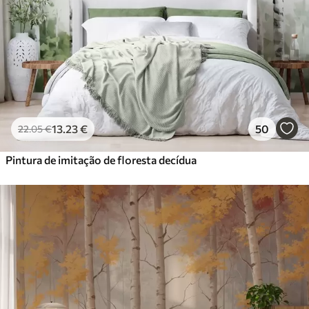
13
.23
€
50
22
.05
€
Pintura de imitação de floresta decídua