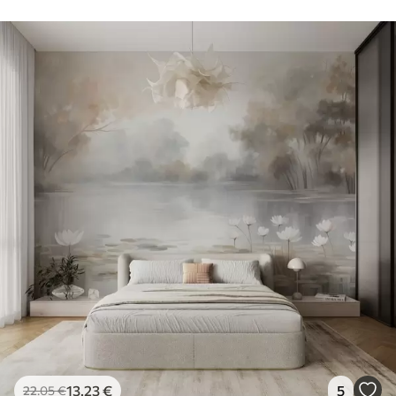
13
.23
€
5
22
.05
€