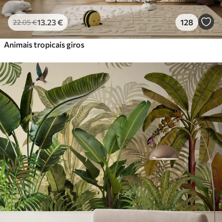
13
.23
€
128
22
.05
€
Animais tropicais giros