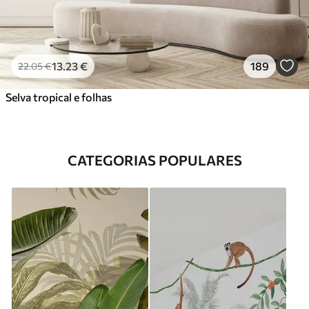
13
.23
€
189
22
.05
€
Selva tropical e folhas
CATEGORIAS POPULARES