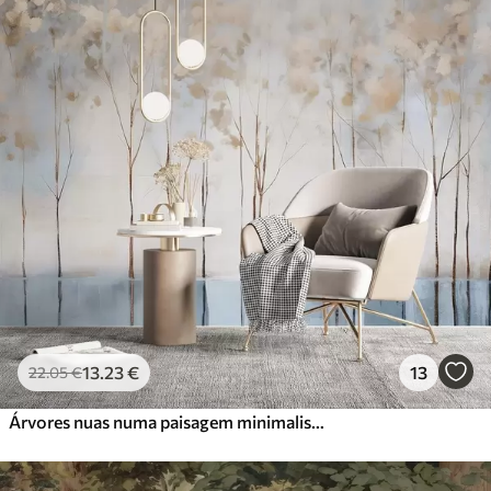
13
.23
€
13
22
.05
€
Árvores nuas numa paisagem minimalista de inverno, em tons pastel abstractos e desfocados, com um fundo suave e enevoado