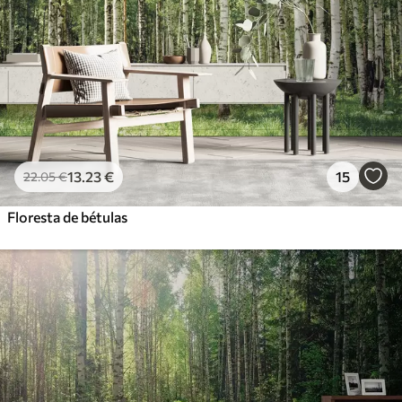
56
.67
34
.00
€
/m²
Vinil Premium
65
.00
39
.00
€
/m²
Peel and Stick
81
.67
49
.00
€
/m²
13
.23
€
15
22
.05
€
Floresta de bétulas