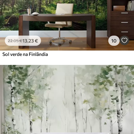
13
.23
€
10
22
.05
€
Sol verde na Finlândia