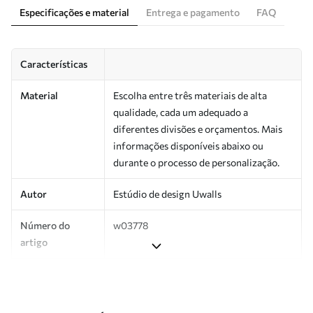
Especificações e material
Entrega e pagamento
FAQ
Características
Material
Escolha entre três materiais de alta
qualidade, cada um adequado a
diferentes divisões e orçamentos. Mais
informações disponíveis abaixo ou
durante o processo de personalização.
Autor
Estúdio de design Uwalls
Número do
w03778
artigo
Produção
Impresso sob encomenda e entregue em
rolos de até 50 cm de largura.