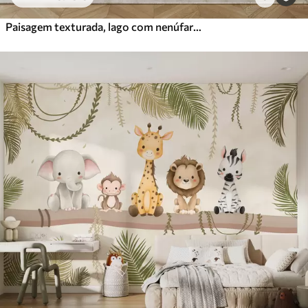
Paisagem texturada, lago com nenúfares brancos, rodeado por árvores em tons suaves