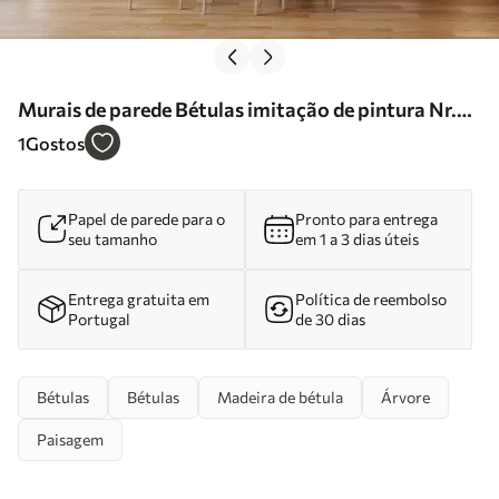
Murais de parede Bétulas imitação de pintura Nr.
w03778
1
Gostos
Papel de parede para o
Pronto para entrega
seu tamanho
em 1 a 3 dias úteis
Entrega gratuita em
Política de reembolso
Portugal
de 30 dias
Bétulas
Bétulas
Madeira de bétula
Árvore
Paisagem