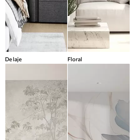
De laje
Floral