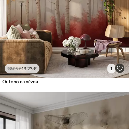
13
.23
€
1
22
.05
€
Outono na névoa