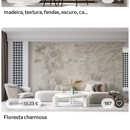
madeira, textura, fendas, escuro, casca, superfície
13
.23
€
187
22
.05
€
Floresta charmosa