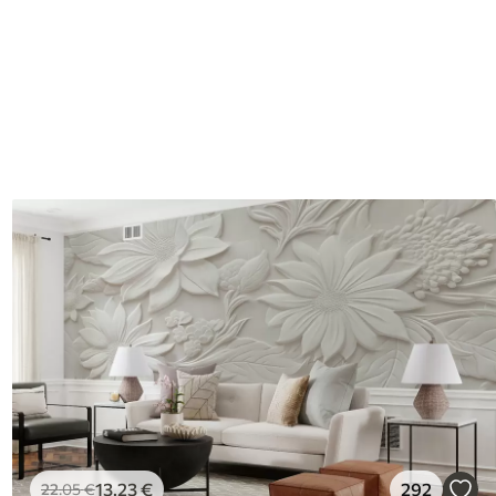
13
.23
€
292
22
.05
€