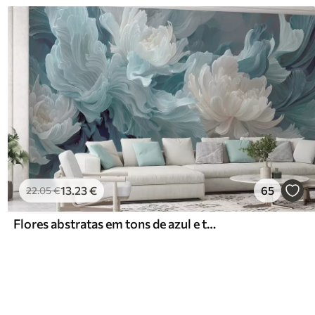
13
.23
€
65
22
.05
€
Flores abstratas em tons de azul e turquesa