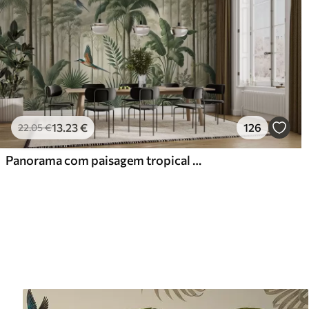
13
.23
€
126
22
.05
€
Panorama com paisagem tropical e aves