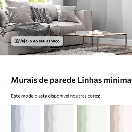
Veja-o no seu espaço
Murais de parede Linhas minimal
w01724v1
Este modelo está disponível noutras cores: