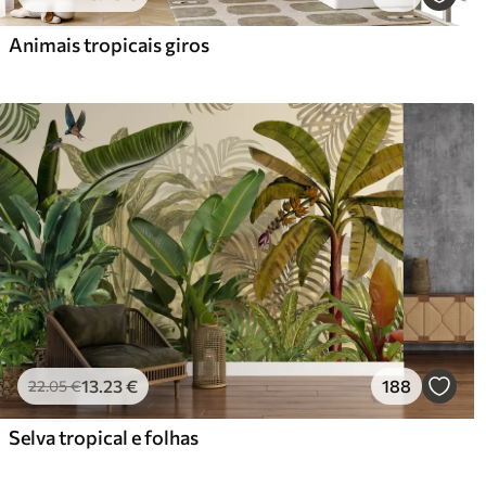
Animais tropicais giros
13
.23
€
188
22
.05
€
Selva tropical e folhas