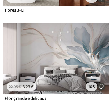
flores 3-D
13
.23
€
106
22
.05
€
Flor grande e delicada