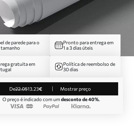
el de parede para o
Pronto para entrega em
u tamanho
1 a 3 dias úteis
rega gratuita em
Política de reembolso de
tugal
30 dias
de
22
.05
13
.23
€
Mostrar preço
O preço é indicado com um
desconto de 40%
.