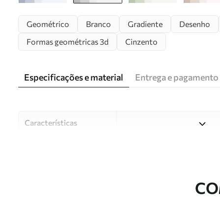
Geométrico
Branco
Gradiente
Desenho
Formas geométricas 3d
Cinzento
Especificações e material
Entrega e pagamento
Características
Material
Escolha entre três materiai
diferentes divisões e orçam
durante o processo de perso
CO
Autor
Estúdio de design Uwalls
Número do artigo
w01724v1