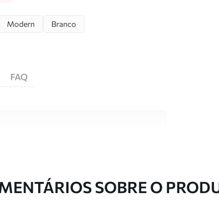
Modern
Branco
FAQ
s de alta qualidade, cada um adequado a
entos. Mais informações disponíveis abaixo ou
nalização.
MENTÁRIOS SOBRE O PROD