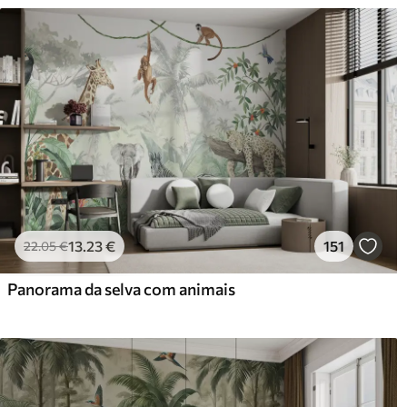
13
.23
€
151
22
.05
€
Panorama da selva com animais