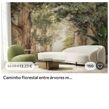
13
.23
€
150
22
.05
€
Caminho florestal entre árvores majestosas em estilo aquarela