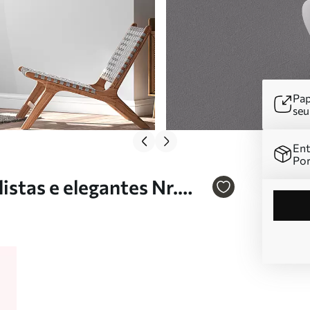
Pap
se
Ent
Por
istas e elegantes Nr.