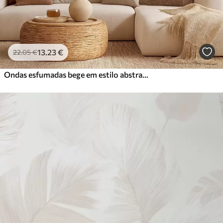
13
.23
€
22
.05
€
Ondas esfumadas bege em estilo abstrato