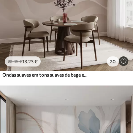
13
.23
€
20
22
.05
€
Ondas suaves em tons suaves de bege em estilo aguarela