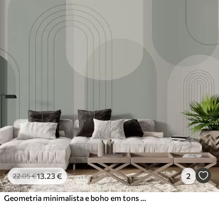
13
.23
€
2
22
.05
€
Geometria minimalista e boho em tons de verde