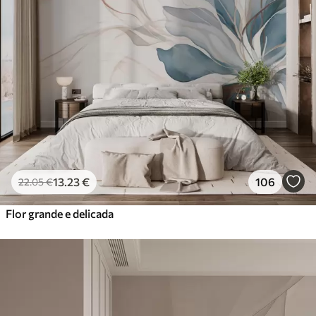
13
.23
€
106
22
.05
€
Flor grande e delicada