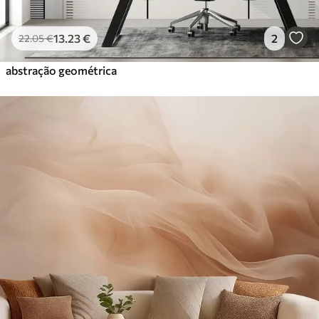
13
.23
€
2
22
.05
€
abstração geométrica