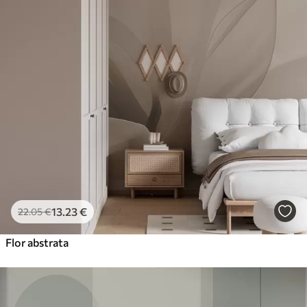
13
.23
€
22
.05
€
Flor abstrata