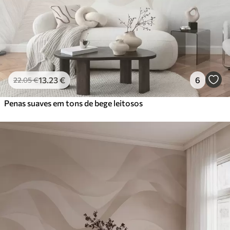
13
.23
€
6
22
.05
€
Penas suaves em tons de bege leitosos