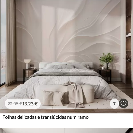
Standard
45
.00
27
.00
€
/m²
Premium
56
.67
34
.00
€
/m²
Vinil Premium
65
.00
39
.00
€
/m²
Peel and Stick
81
.67
49
.00
€
/m²
13
.23
€
7
22
.05
€
Folhas delicadas e translúcidas num ramo