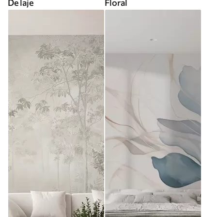
De laje
Floral