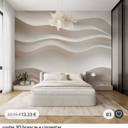
13
.23
€
83
22
.05
€
ondas 3D brancas e cinzentas