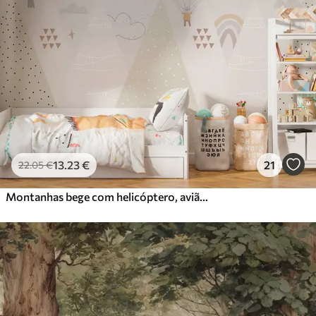
13
.23
€
21
22
.05
€
Montanhas bege com helicóptero, avião e animais