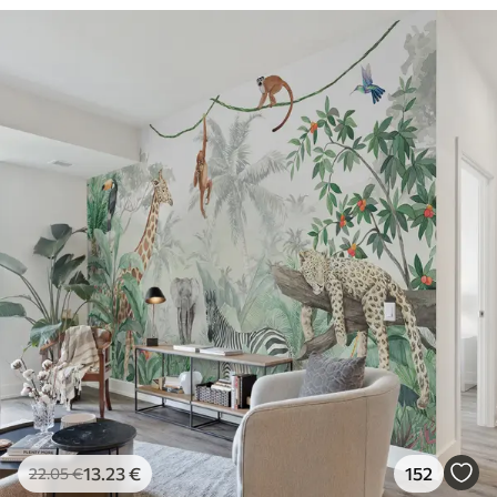
aplicação
Materiais disponíveis
Standard
45
.00
27
.00
€
/m²
Premium
56
.67
34
.00
€
/m²
Vinil Premium
65
.00
39
.00
€
/m²
Peel and Stick
81
.67
49
.00
€
/m²
13
.23
€
152
22
.05
€