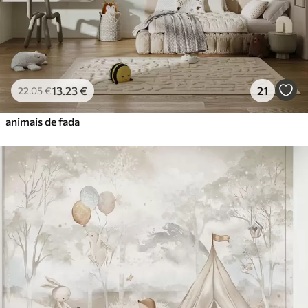
13
.23
€
21
22
.05
€
animais de fada