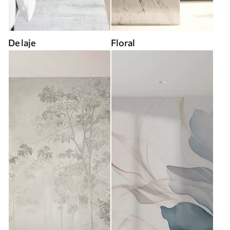
De laje
Floral