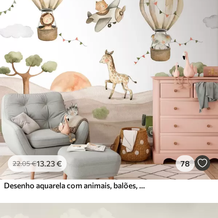
13
.23
€
78
22
.05
€
Desenho aquarela com animais, balões, avião e carro