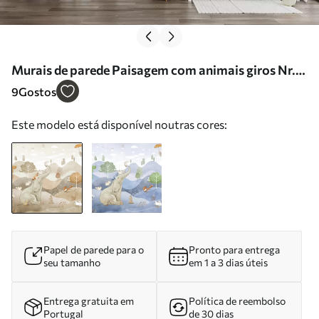
Murais de parede Paisagem com animais giros Nr.
u98695
9
Gostos
Este modelo está disponível noutras cores:
Papel de parede para o
Pronto para entrega
seu tamanho
em 1 a 3 dias úteis
Entrega gratuita em
Política de reembolso
Portugal
de 30 dias