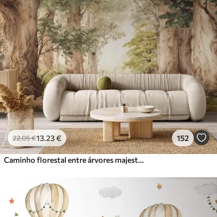
13
.23
€
152
22
.05
€
Caminho florestal entre árvores majestosas em estilo aquarela