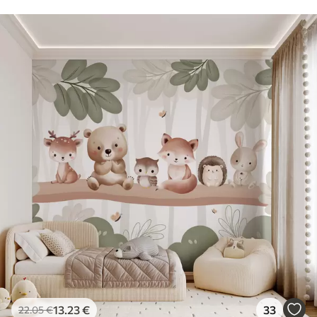
13
.23
€
33
22
.05
€