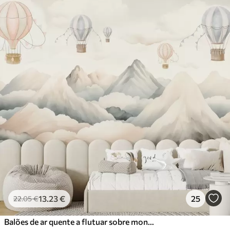
13
.23
€
25
22
.05
€
Balões de ar quente a flutuar sobre montanhas em tons pastel neutros e suaves