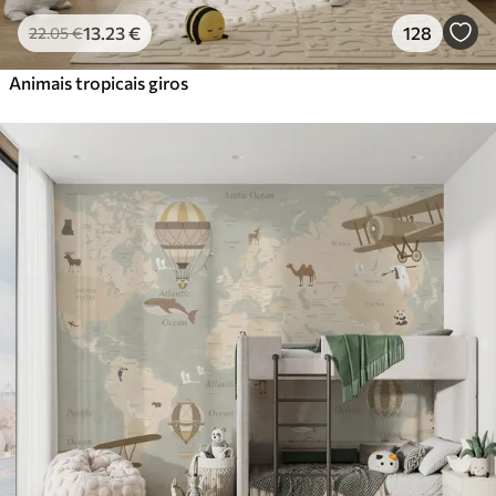
13
.23
€
128
22
.05
€
Animais tropicais giros