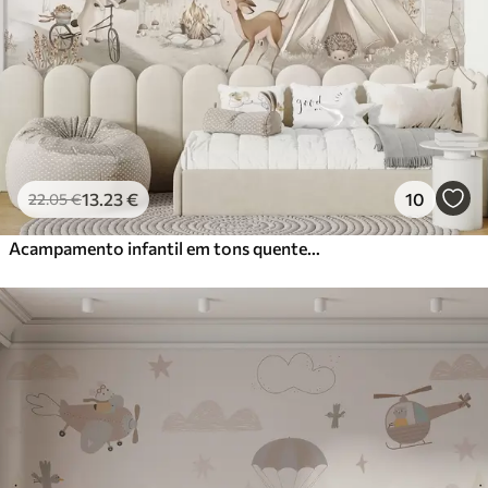
13
.23
€
10
22
.05
€
Acampamento infantil em tons quentes de bege, tenda e animais da floresta