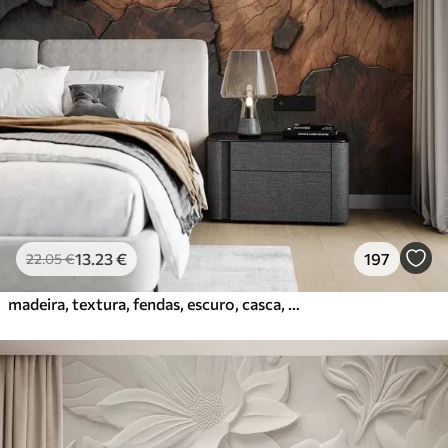
13
.23
€
197
22
.05
€
madeira, textura, fendas, escuro, casca, superfície