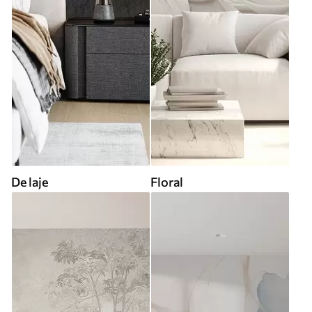
De laje
Floral