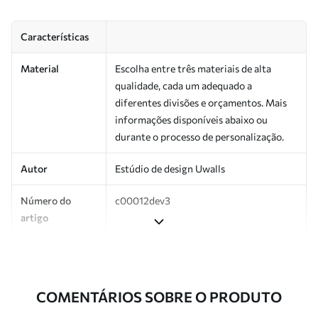
Características
Material
Escolha entre três materiais de alta
qualidade, cada um adequado a
diferentes divisões e orçamentos. Mais
informações disponíveis abaixo ou
durante o processo de personalização.
Autor
Estúdio de design Uwalls
Número do
c00012dev3
artigo
Produção
Impresso sob encomenda e entregue em
rolos de até 50 cm de largura.
COMENTÁRIOS SOBRE O PRODUTO
Adicionalmente
Disponível com revestimento de verniz
e/ou adesivo para papel de parede.