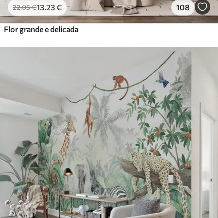
13
.23
€
108
22
.05
€
Flor grande e delicada