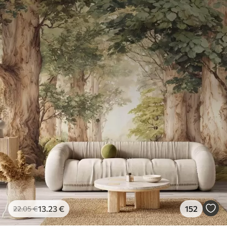
13
.23
€
152
22
.05
€