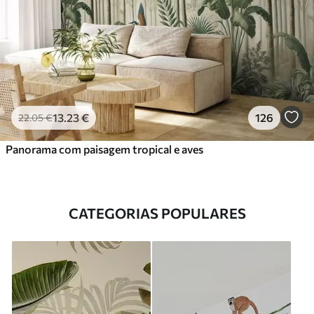
13
.23
€
126
22
.05
€
Panorama com paisagem tropical e aves
CATEGORIAS POPULARES