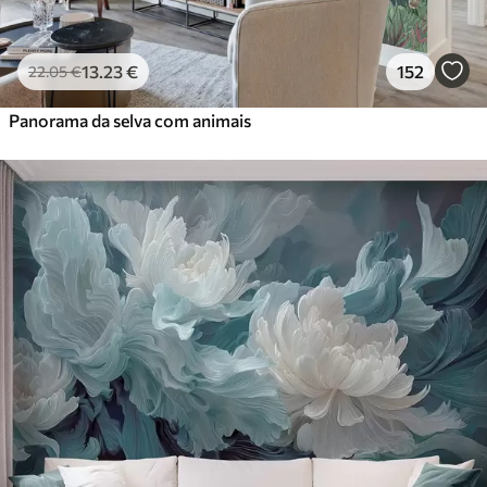
13
.23
€
152
22
.05
€
Panorama da selva com animais