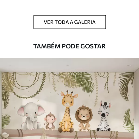
Limpeza
Pode ser limpo suavemente com uma
esponja macia. Murais de parede com
VER TODA A GALERIA
revestimento de verniz podem ser limpos
com água.
TAMBÉM PODE GOSTAR
Método de
Aplicação perfeita
aplicação
Materiais disponíveis
Standard
45
.00
27
.00
€
/m²
Premium
56
.67
34
.00
€
/m²