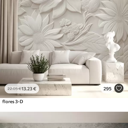
13
.23
€
295
22
.05
€
flores 3-D