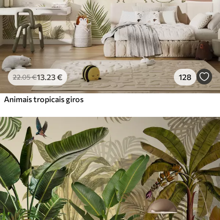
Vinil Premium
65
.00
39
.00
€
/m²
Peel and Stick
81
.67
49
.00
€
/m²
13
.23
€
128
22
.05
€
Animais tropicais giros