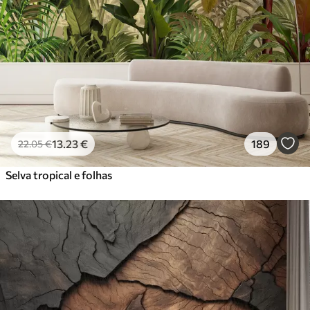
13
.23
€
189
22
.05
€
Selva tropical e folhas