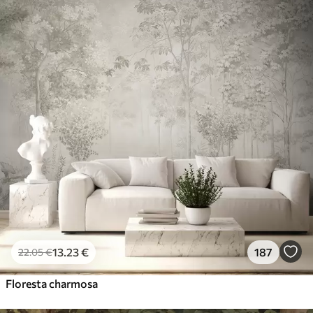
13
.23
€
187
22
.05
€
Floresta charmosa