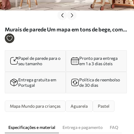
Murais de parede Um mapa em tons de bege, com
um estilo de aguarela, que apresenta animais.
Legendas em alemão Nr. c00012dev3
Papel de parede para o
Pronto para entrega
seu tamanho
em 1 a 3 dias úteis
Entrega gratuita em
Política de reembolso
Portugal
de 30 dias
Mapa Mundo para crianças
Aguarela
Pastel
Especificações e material
Entrega e pagamento
FAQ