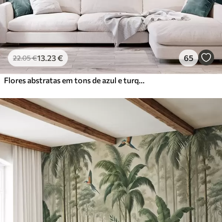
13
.23
€
65
22
.05
€
Flores abstratas em tons de azul e turquesa