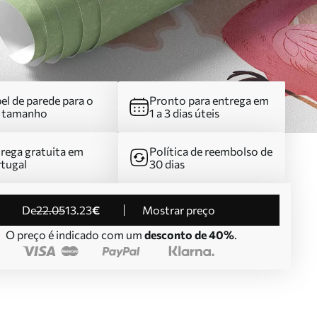
el de parede para o
Pronto para entrega em
u tamanho
1 a 3 dias úteis
rega gratuita em
Política de reembolso de
tugal
30 dias
de
22
.05
13
.23
€
Mostrar preço
O preço é indicado com um
desconto de 40%
.