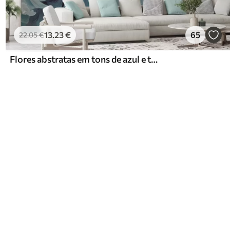
13
.23
€
65
22
.05
€
Flores abstratas em tons de azul e turquesa