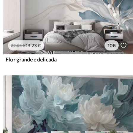
13
.23
€
106
22
.05
€
Flor grande e delicada