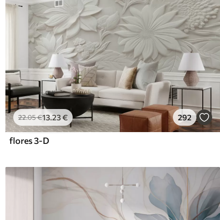
13
.23
€
292
22
.05
€
flores 3-D