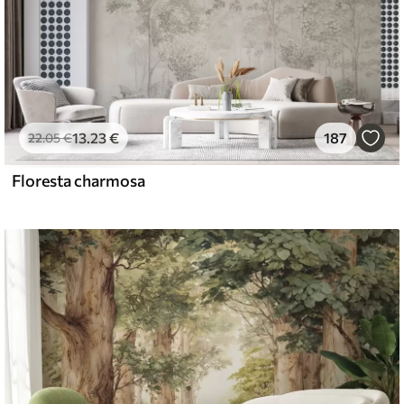
13
.23
€
187
22
.05
€
Floresta charmosa