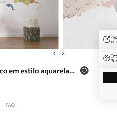
Pap
se
Ent
Por
o em estilo aquarela
ão Nr. c00012de
FAQ