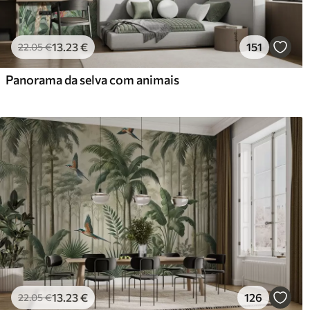
13
.23
€
151
22
.05
€
Panorama da selva com animais
13
.23
€
126
22
.05
€