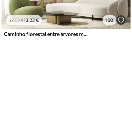
13
.23
€
150
22
.05
€
Caminho florestal entre árvores majestosas em estilo aquarela