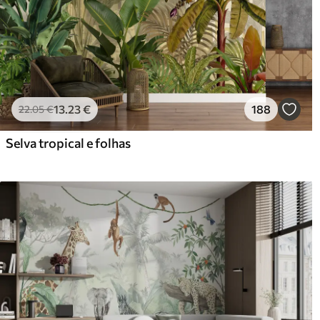
13
.23
€
188
22
.05
€
Selva tropical e folhas