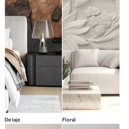
De laje
Floral