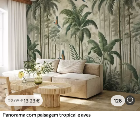
13
.23
€
126
22
.05
€
Panorama com paisagem tropical e aves