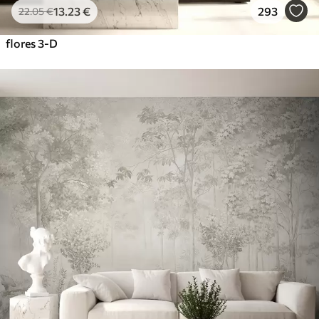
13
.23
€
293
22
.05
€
flores 3-D