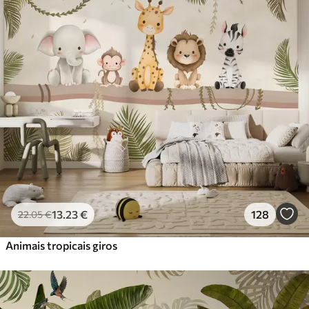
Standard
45
.00
27
.00
€
/m²
Premium
56
.67
34
.00
€
/m²
Vinil Premium
65
.00
39
.00
€
/m²
Peel and Stick
81
.67
49
.00
€
/m²
13
.23
€
128
22
.05
€
Animais tropicais giros