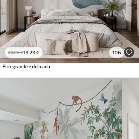
13
.23
€
106
22
.05
€
Flor grande e delicada