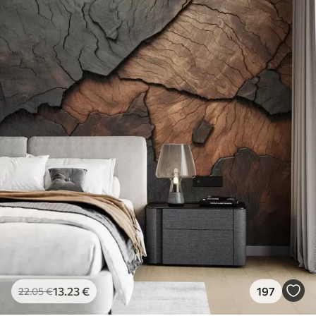
13
.23
€
197
22
.05
€