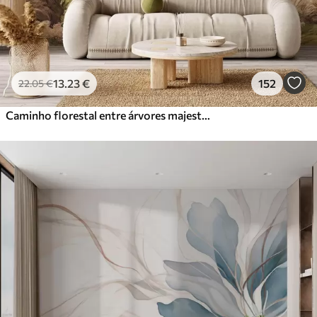
13
.23
€
152
22
.05
€
Caminho florestal entre árvores majestosas em estilo aquarela