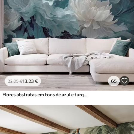
13
.23
€
65
22
.05
€
Flores abstratas em tons de azul e turquesa