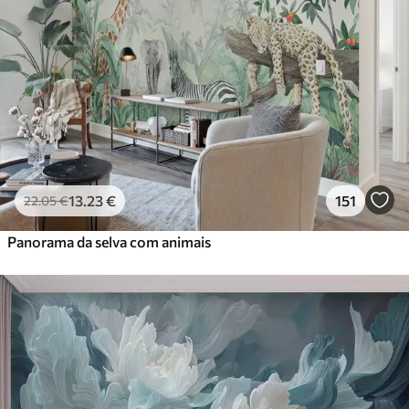
13
.23
€
151
22
.05
€
Panorama da selva com animais