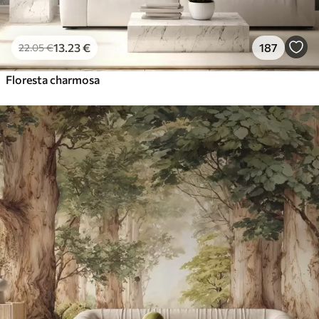
13
.23
€
187
22
.05
€
Floresta charmosa