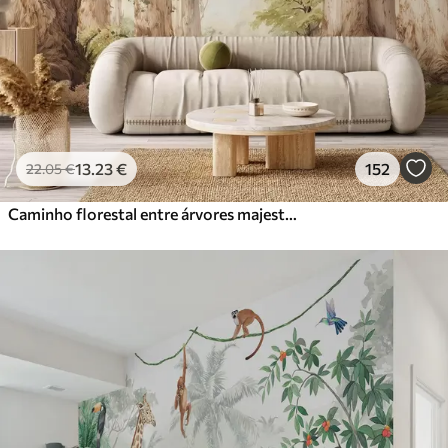
13
.23
€
152
22
.05
€
Caminho florestal entre árvores majestosas em estilo aquarela