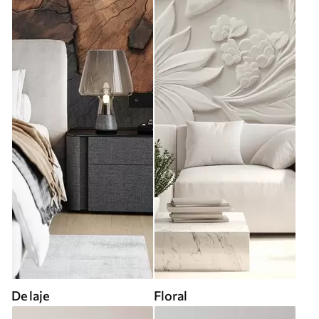
De laje
Floral