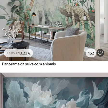
13
.23
€
152
22
.05
€
Panorama da selva com animais