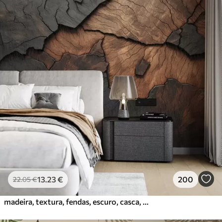
13
.23
€
200
22
.05
€
madeira, textura, fendas, escuro, casca, superfície