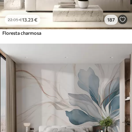
13
.23
€
187
22
.05
€
Floresta charmosa