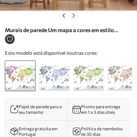
Murais de parede Um mapa a cores em estilo
aquarela que apresenta animais, plantas e
arquitetura. Legendas em francês Nr. c00009fr
Este modelo está disponível noutras cores:
Papel de parede para o
Pronto para entrega
seu tamanho
em 1 a 3 dias úteis
Entrega gratuita em
Política de reembolso
Portugal
de 30 dias