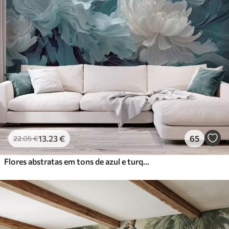
13
.23
€
65
22
.05
€
Flores abstratas em tons de azul e turquesa