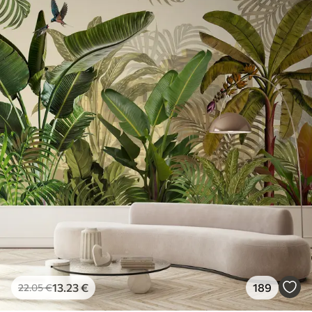
13
.23
€
189
22
.05
€