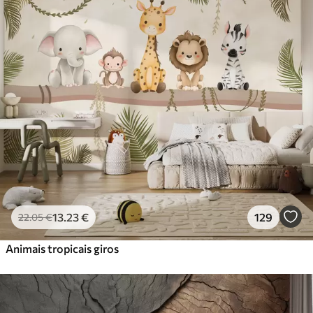
Standard
45
.00
27
.00
€
/m²
Premium
56
.67
34
.00
€
/m²
Vinil Premium
65
.00
39
.00
€
/m²
Peel and Stick
81
.67
49
.00
€
/m²
13
.23
€
129
22
.05
€
Animais tropicais giros