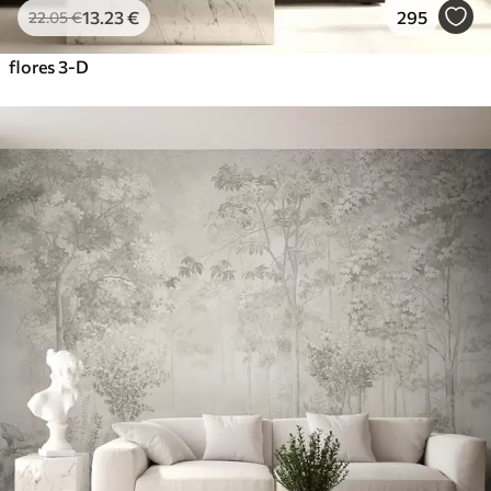
13
.23
€
295
22
.05
€
flores 3-D