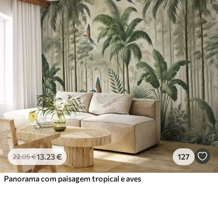
13
.23
€
127
22
.05
€
Panorama com paisagem tropical e aves