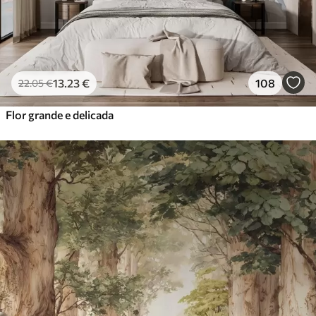
13
.23
€
108
22
.05
€
Flor grande e delicada