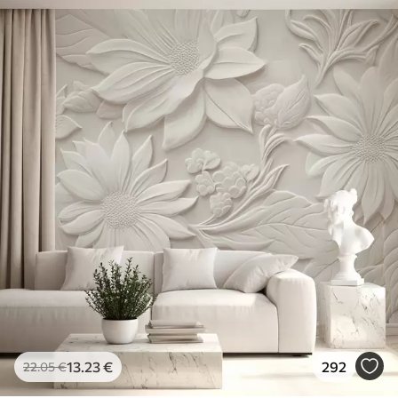
13
.23
€
292
22
.05
€