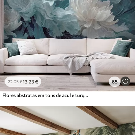
13
.23
€
65
22
.05
€
Flores abstratas em tons de azul e turquesa