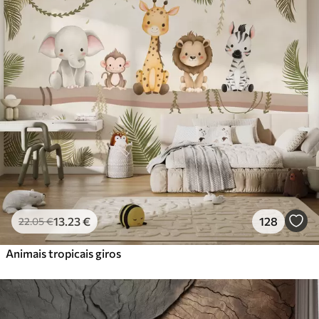
Standard
45
.00
27
.00
€
/m²
Premium
56
.67
34
.00
€
/m²
Vinil Premium
65
.00
39
.00
€
/m²
Peel and Stick
81
.67
49
.00
€
/m²
13
.23
€
128
22
.05
€
Animais tropicais giros