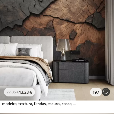
13
.23
€
197
22
.05
€
madeira, textura, fendas, escuro, casca, superfície