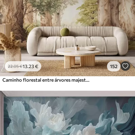
13
.23
€
152
22
.05
€
Caminho florestal entre árvores majestosas em estilo aquarela