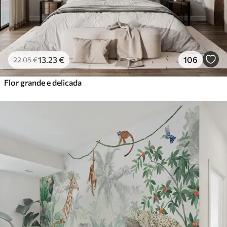
13
.23
€
106
22
.05
€
Flor grande e delicada