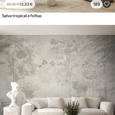
13
.23
€
189
22
.05
€
Selva tropical e folhas