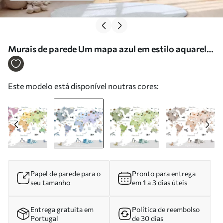
Murais de parede Um mapa azul em estilo aquarela
com animais, plantas e arquitetura. Legendas em
espanhol Nr. c00009esv1
Este modelo está disponível noutras cores:
Papel de parede para o
Pronto para entrega
seu tamanho
em 1 a 3 dias úteis
Entrega gratuita em
Política de reembolso
Portugal
de 30 dias