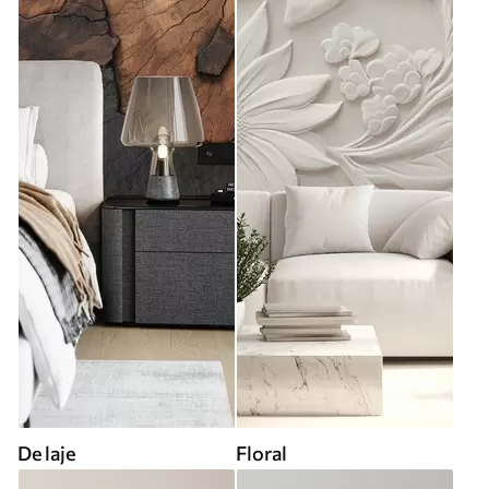
De laje
Floral