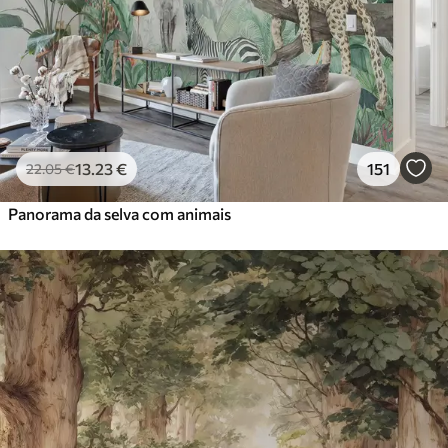
13
.23
€
151
22
.05
€
Panorama da selva com animais