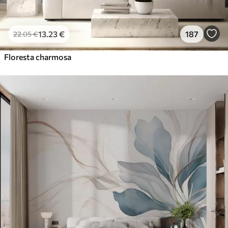
13
.23
€
187
22
.05
€
Floresta charmosa