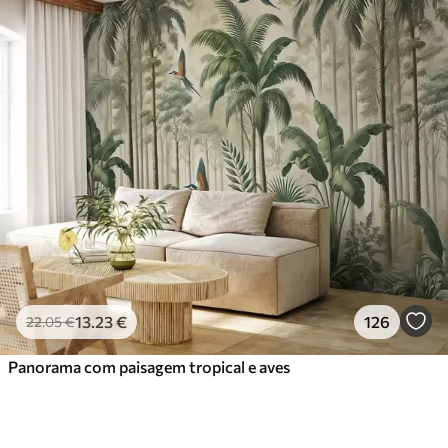
13
.23
€
126
22
.05
€
Panorama com paisagem tropical e aves