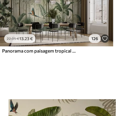
13
.23
€
126
22
.05
€
Panorama com paisagem tropical e aves