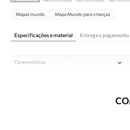
Mapas mundo
Mapa Mundo para crianças
Especificações e material
Entrega e pagamento
Características
Material
Escolha entre três materiai
diferentes divisões e orçam
durante o processo de perso
CO
Autor
Estúdio de design Uwalls
Número do artigo
c00009es