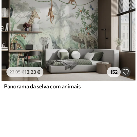
13
.23
€
152
22
.05
€
Panorama da selva com animais