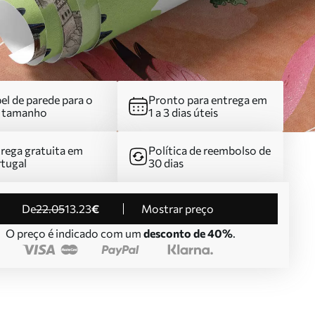
el de parede para o
Pronto para entrega em
u tamanho
1 a 3 dias úteis
rega gratuita em
Política de reembolso de
tugal
30 dias
de
22
.05
13
.23
€
Mostrar preço
O preço é indicado com um
desconto de 40%
.