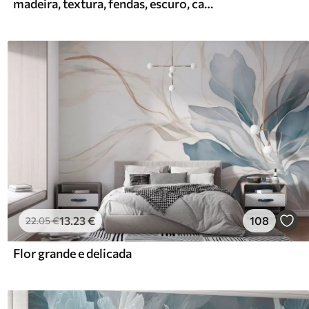
madeira, textura, fendas, escuro, casca, superfície
13
.23
€
108
22
.05
€
Flor grande e delicada