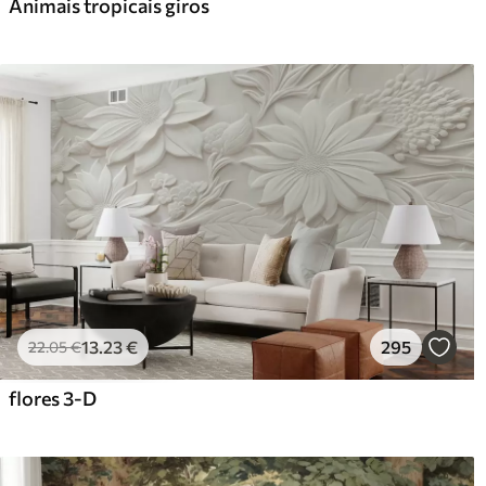
Animais tropicais giros
13
.23
€
295
22
.05
€
flores 3-D