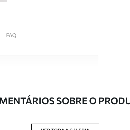
FAQ
s de alta qualidade, cada um adequado a
entos. Mais informações disponíveis abaixo ou
nalização.
MENTÁRIOS SOBRE O PROD