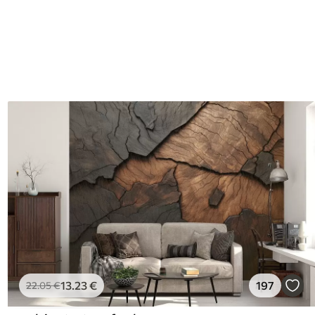
13
.23
€
197
22
.05
€