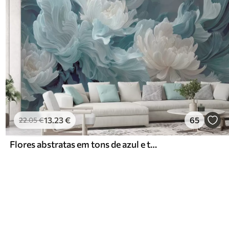
13
.23
€
65
22
.05
€
Flores abstratas em tons de azul e turquesa