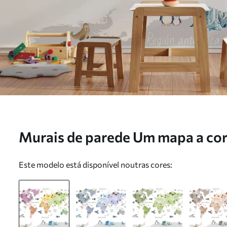
Murais de parede Um mapa a core
que apresenta animais, plantas 
Este modelo está disponível noutras cores:
em espanhol Nr. c00009es