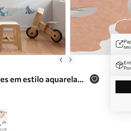
Pap
se
Ent
Por
s em estilo aquarela
e arquitetura. Legendas