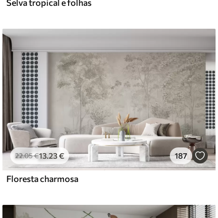
Selva tropical e folhas
13
.23
€
187
22
.05
€
Floresta charmosa