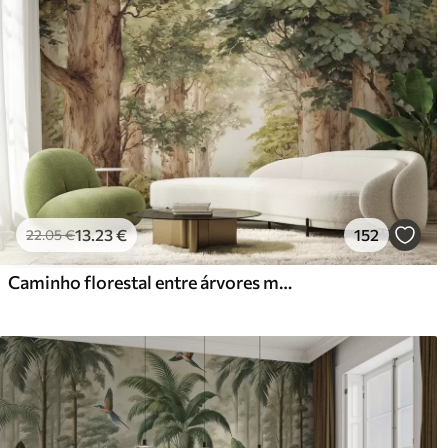
13
.23
€
152
22
.05
€
Caminho florestal entre árvores majestosas em estilo aquarela