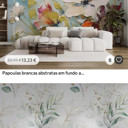
13
.23
€
8
22
.05
€
Papoulas brancas abstratas em fundo azul, imitação de pinceladas