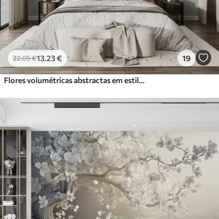
13
.23
€
19
22
.05
€
Flores volumétricas abstractas em estilo de pintura a óleo