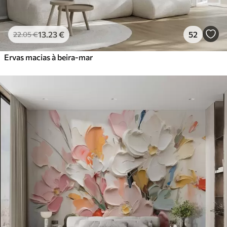
13
.23
€
52
22
.05
€
Ervas macias à beira-mar