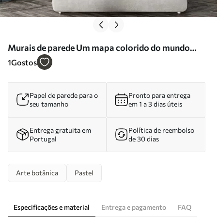
Murais de parede Um mapa colorido do mundo
feito com uma variedade de flores vibrantes Nr.
1
Gostos
c00006
Papel de parede para o
Pronto para entrega
seu tamanho
em 1 a 3 dias úteis
Entrega gratuita em
Política de reembolso
Portugal
de 30 dias
Arte botânica
Pastel
Especificações e material
Entrega e pagamento
FAQ