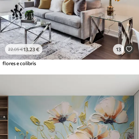
Vinil Premium
65
.00
39
.00
€
/m²
Peel and Stick
81
.67
49
.00
€
/m²
13
.23
€
13
22
.05
€
flores e colibris