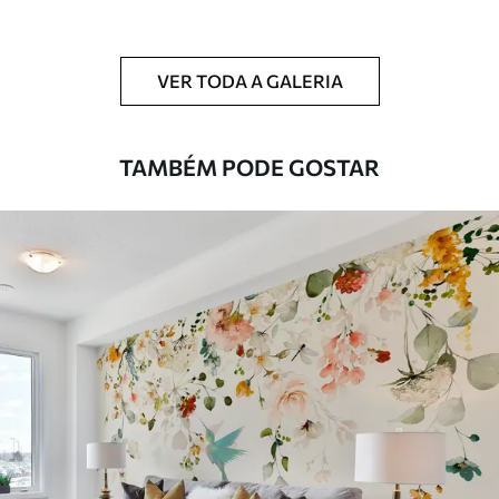
Limpeza
Pode ser limpo suavemente com uma
esponja macia. Murais de parede com
VER TODA A GALERIA
revestimento de verniz podem ser limpos
com água.
TAMBÉM PODE GOSTAR
Método de
Aplicação perfeita
aplicação
Materiais disponíveis
Standard
45
.00
27
.00
€
/m²
Premium
56
.67
34
.00
€
/m²