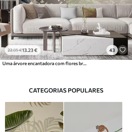
13
.23
€
43
22
.05
€
Uma árvore encantadora com flores brancas contra o fundo de nuvens num estilo interessante em delicadas cores quentes
CATEGORIAS POPULARES