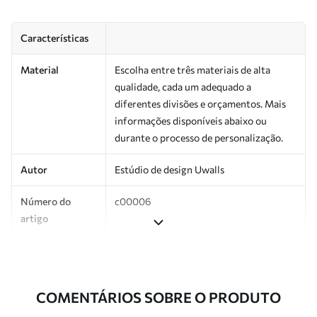
Características
Material
Escolha entre três materiais de alta
qualidade, cada um adequado a
diferentes divisões e orçamentos. Mais
informações disponíveis abaixo ou
durante o processo de personalização.
Autor
Estúdio de design Uwalls
Número do
c00006
artigo
Produção
Impresso sob encomenda e entregue em
rolos de até 50 cm de largura.
COMENTÁRIOS SOBRE O PRODUTO
Adicionalmente
Disponível com revestimento de verniz
e/ou adesivo para papel de parede.