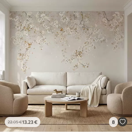
13
.23
€
8
22
.05
€