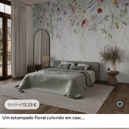
13
.23
€
22
.05
€
Um estampado floral colorido em cascata com várias flores, folhas e plantas num estilo aguarela