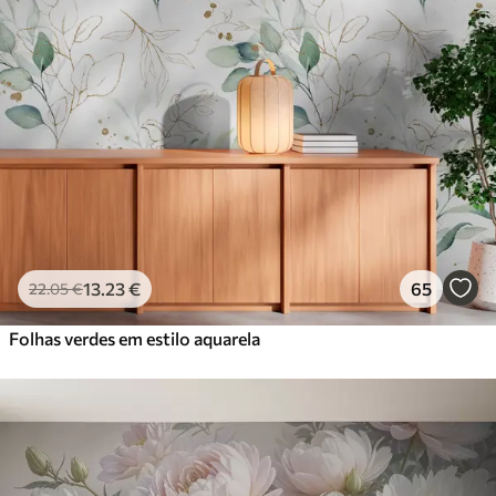
13
.23
€
65
22
.05
€
Folhas verdes em estilo aquarela