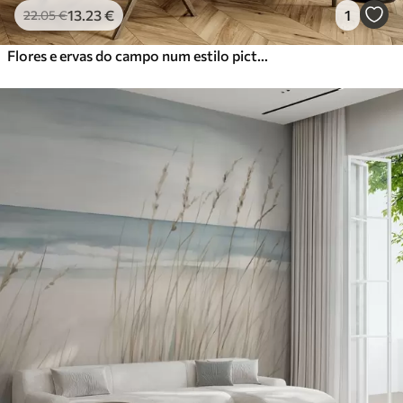
13
.23
€
1
22
.05
€
Flores e ervas do campo num estilo pictórico suave