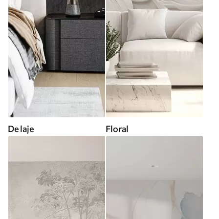
De laje
Floral