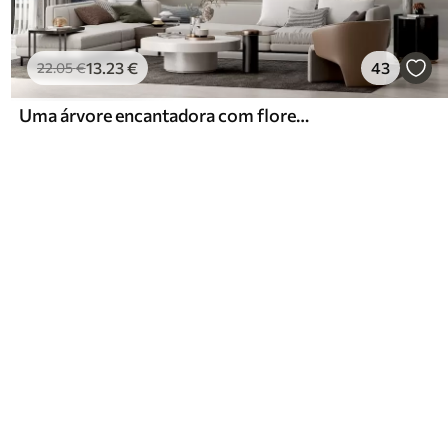
13
.23
€
43
22
.05
€
Uma árvore encantadora com flores brancas contra o fundo de nuvens num estilo interessante em delicadas cores quentes