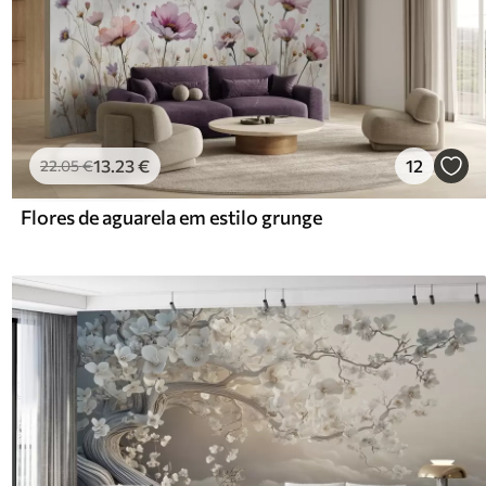
13
.23
€
12
22
.05
€
Flores de aguarela em estilo grunge