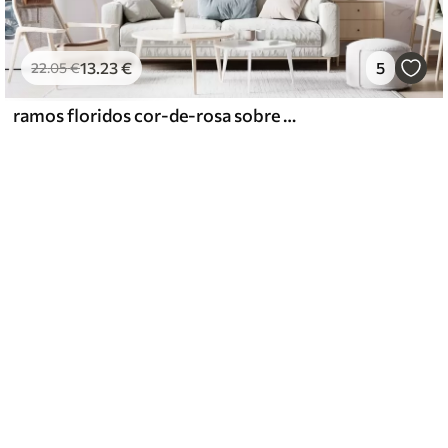
13
.23
€
5
22
.05
€
ramos floridos cor-de-rosa sobre um fundo cor-de-rosa