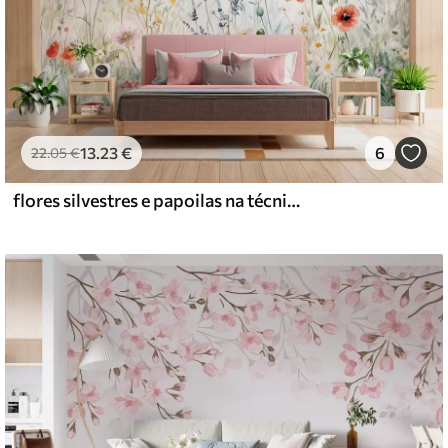
13
.23
€
6
22
.05
€
flores silvestres e papoilas na técnica das pinceladas