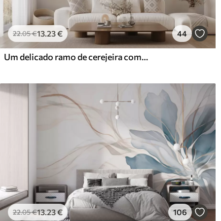
13
.23
€
44
22
.05
€
Um delicado ramo de cerejeira com flores cor-de-rosa suaves sobre um fundo claro
13
.23
€
106
22
.05
€