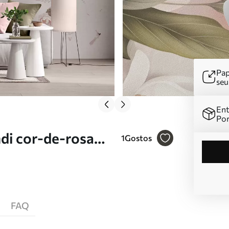
Pap
se
Ent
Por
i cor-de-rosa
1
Gostos
 e cor-de-rosa Nr.
FAQ