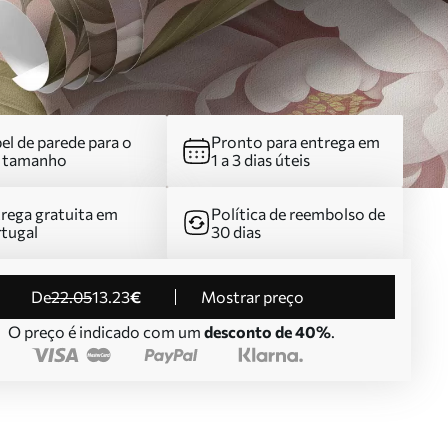
el de parede para o
Pronto para entrega em
u tamanho
1 a 3 dias úteis
rega gratuita em
Política de reembolso de
tugal
30 dias
de
22
.05
13
.23
€
Mostrar preço
O preço é indicado com um
desconto de 40%
.