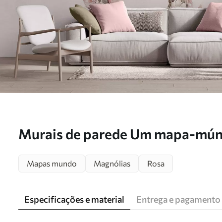
Murais de parede Um mapa-múnd
feito de grandes peónias brancas
Mapas mundo
Magnólias
Rosa
c00005
Especificações e material
Entrega e pagamento