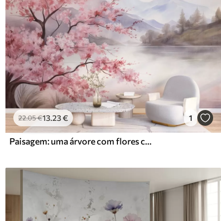
13
.23
€
1
22
.05
€
Paisagem: uma árvore com flores cor-de-rosa, um lago e montanhas envoltas em neblina ao fundo