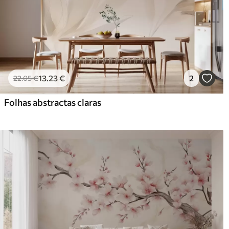
13
.23
€
2
22
.05
€
Folhas abstractas claras