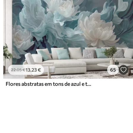
13
.23
€
65
22
.05
€
Flores abstratas em tons de azul e turquesa