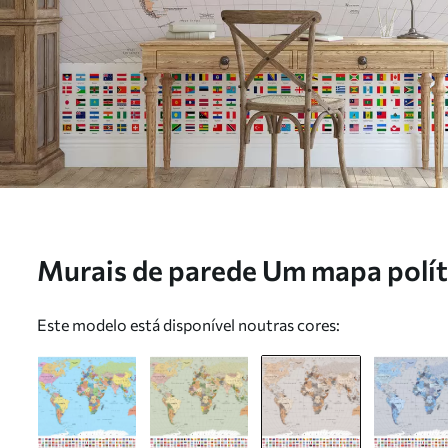
Murais de parede Um mapa polí
bandeiras em tons de castanho e
Este modelo está disponível noutras cores:
c00004ukv2