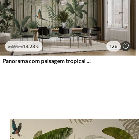
13
.23
€
126
22
.05
€
Panorama com paisagem tropical e aves