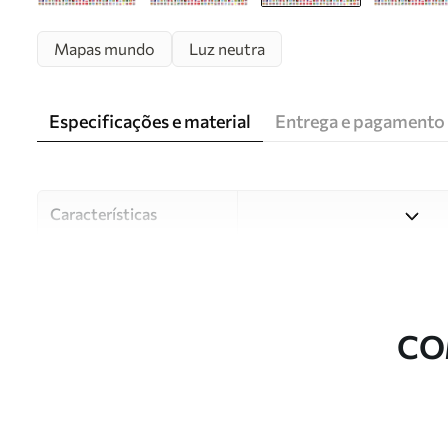
Mapas mundo
Luz neutra
Especificações e material
Entrega e pagamento
Características
Material
Escolha entre três materiai
diferentes divisões e orçam
durante o processo de perso
CO
Autor
Estúdio de design Uwalls
Número do artigo
c00004ukv2