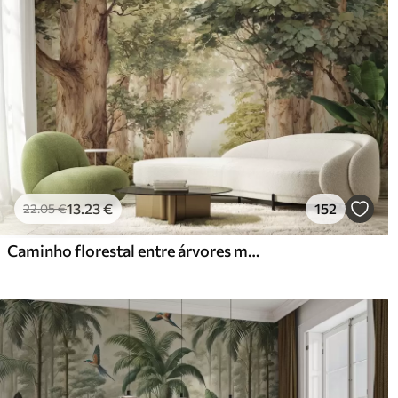
13
.23
€
152
22
.05
€
Caminho florestal entre árvores majestosas em estilo aquarela