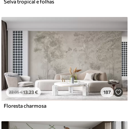
Selva tropical e folhas
13
.23
€
187
22
.05
€
Floresta charmosa