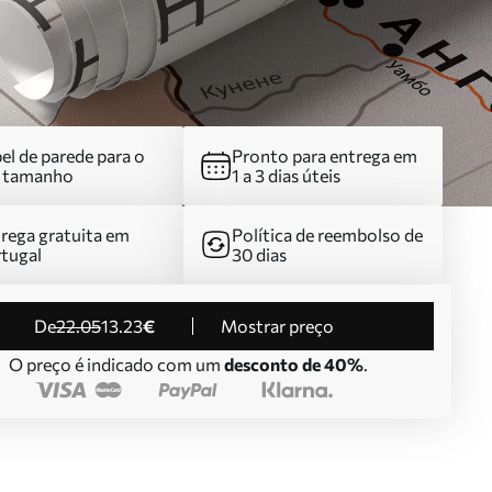
el de parede para o
Pronto para entrega em
u tamanho
1 a 3 dias úteis
rega gratuita em
Política de reembolso de
tugal
30 dias
de
22
.05
13
.23
€
Mostrar preço
O preço é indicado com um
desconto de 40%
.