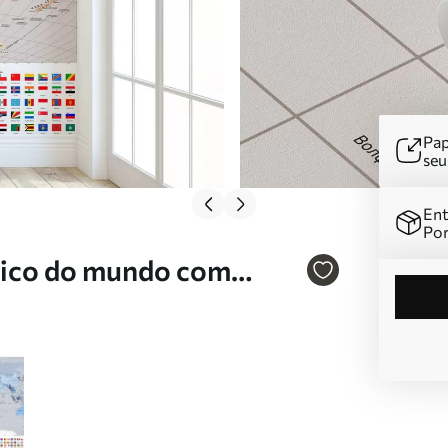
Pap
se
Ent
Por
tico do mundo com
 bege, em ucraniano Nr.