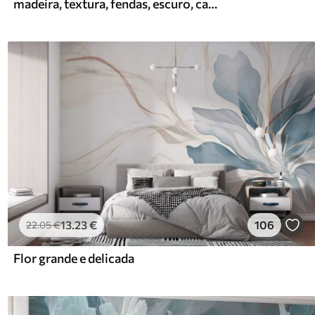
madeira, textura, fendas, escuro, casca, superfície
13
.23
€
106
22
.05
€
Flor grande e delicada