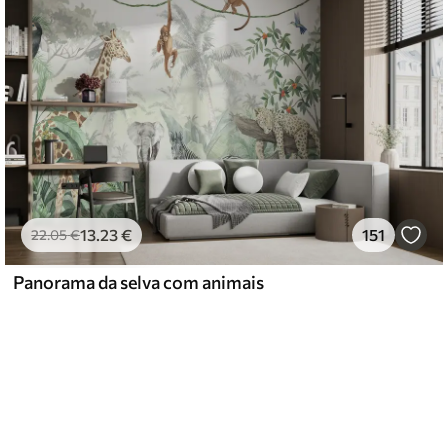
13
.23
€
151
22
.05
€
Panorama da selva com animais