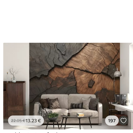
13
.23
€
197
22
.05
€