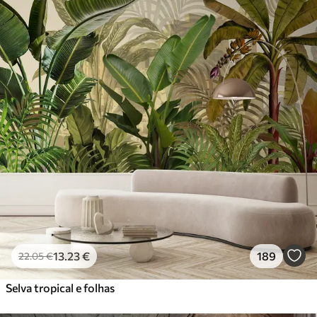
13
.23
€
189
22
.05
€
Selva tropical e folhas