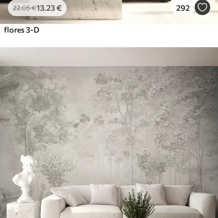
13
.23
€
292
22
.05
€
flores 3-D