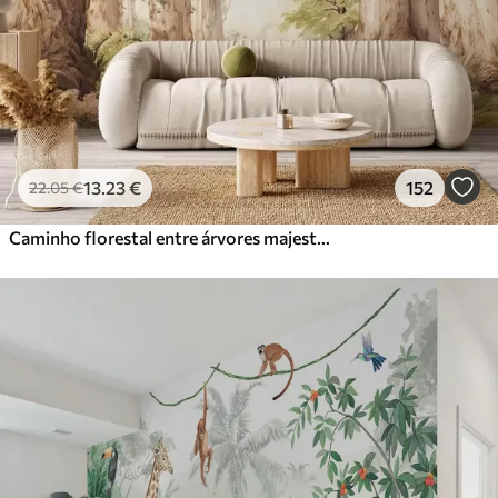
13
.23
€
152
22
.05
€
Caminho florestal entre árvores majestosas em estilo aquarela