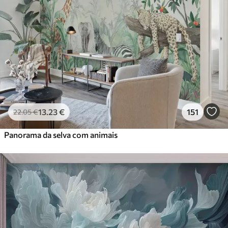
13
.23
€
151
22
.05
€
Panorama da selva com animais