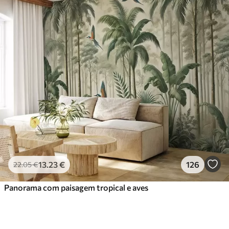
13
.23
€
126
22
.05
€
Panorama com paisagem tropical e aves