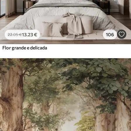
13
.23
€
106
22
.05
€
Flor grande e delicada