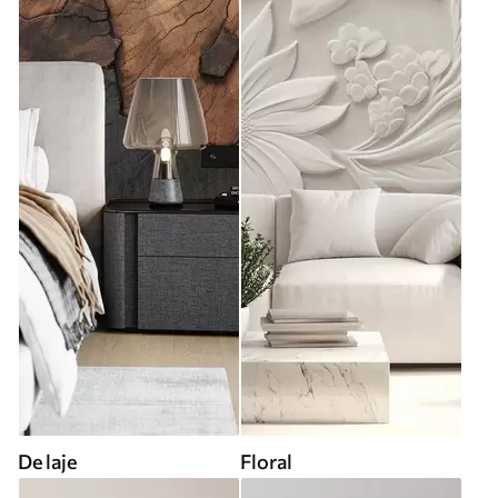
De laje
Floral