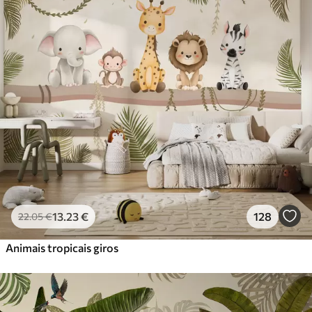
Standard
45
.00
27
.00
€
/m²
Premium
56
.67
34
.00
€
/m²
Vinil Premium
65
.00
39
.00
€
/m²
Peel and Stick
81
.67
49
.00
€
/m²
13
.23
€
128
22
.05
€
Animais tropicais giros