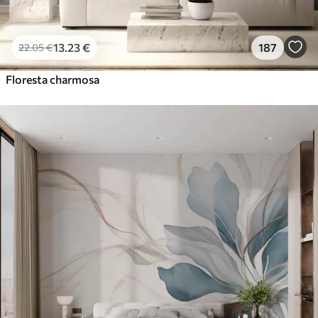
13
.23
€
187
22
.05
€
Floresta charmosa