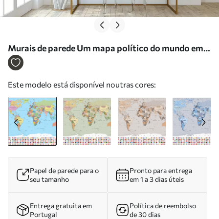
Murais de parede Um mapa político do mundo em
tons de verde-oliva com bandeiras, em ucraniano
Nr. c00004uk
Este modelo está disponível noutras cores:
Papel de parede para o
Pronto para entrega
seu tamanho
em 1 a 3 dias úteis
Entrega gratuita em
Política de reembolso
Portugal
de 30 dias