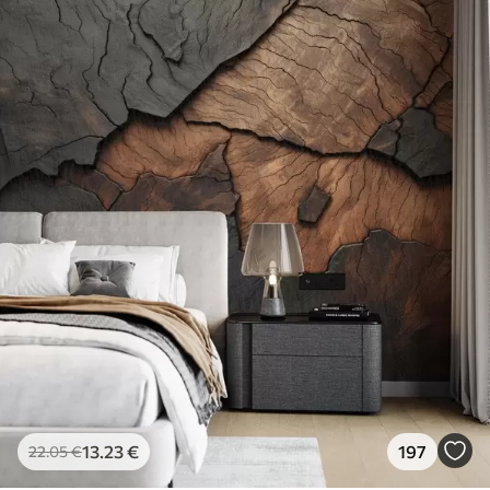
13
.23
€
197
22
.05
€