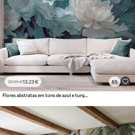
13
.23
€
65
22
.05
€
Flores abstratas em tons de azul e turquesa