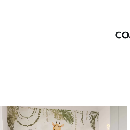
Material
Escolha entre três materiai
diferentes divisões e orçam
durante o processo de perso
CO
Autor
Estúdio de design Uwalls
Número do artigo
c00004dev2
Superfície
Semibrilhante.
Produção
Impresso sob encomenda e e
Adicionalmente
Disponível com revestimento
Limpeza
Pode ser limpo suavemente 
com revestimento de verniz
Método de aplicação
Aplicação perfeita