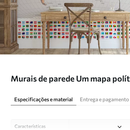
Murais de parede Um mapa polí
bandeiras em tons de castanho e
c00004dev2
Especificações e material
Entrega e pagamento
Características