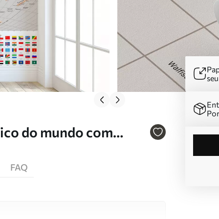
Pap
se
Ent
Por
tico do mundo com
 bege, em alemão Nr.
FAQ