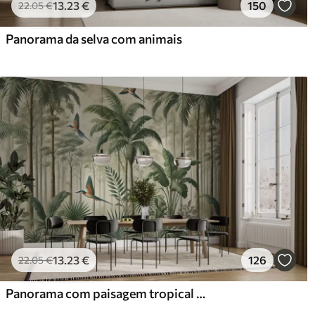
13
.23
€
150
22
.05
€
Panorama da selva com animais
13
.23
€
126
22
.05
€
Panorama com paisagem tropical e aves