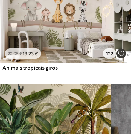
Materiais disponíveis
Standard
Pr
45
.00
56
.
27
.00
€
/m²
13
.23
€
122
22
.05
€
Vinil Premium
Pee
Animais tropicais giros
65
.00
81
.
39
.00
€
/m²