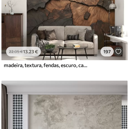
emium
67
34
.00
€
/m²
13
.23
€
197
22
.05
€
l and Stick
madeira, textura, fendas, escuro, casca, superfície
67
49
.00
€
/m²