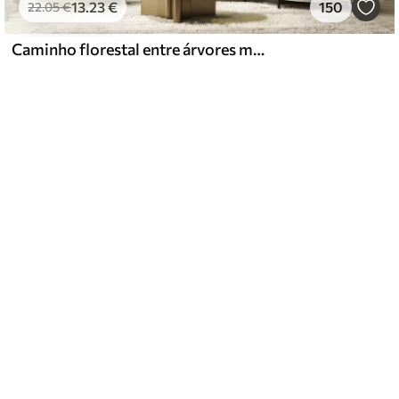
13
.23
€
150
22
.05
€
Caminho florestal entre árvores majestosas em estilo aquarela