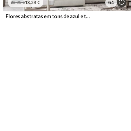
13
.23
€
64
22
.05
€
Flores abstratas em tons de azul e turquesa