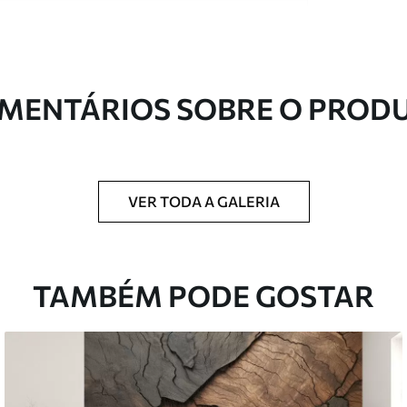
s de alta qualidade, cada um adequado a
entos. Mais informações disponíveis abaixo ou
nalização.
MENTÁRIOS SOBRE O PROD
VER TODA A GALERIA
ntregue em rolos de até 50 cm de largura.
TAMBÉM PODE GOSTAR
 de verniz e/ou adesivo para papel de parede.
com uma esponja macia. Murais de parede
 podem ser limpos com água.