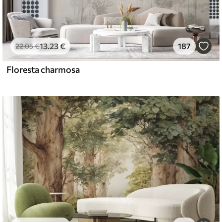
13
.23
€
187
22
.05
€
Floresta charmosa