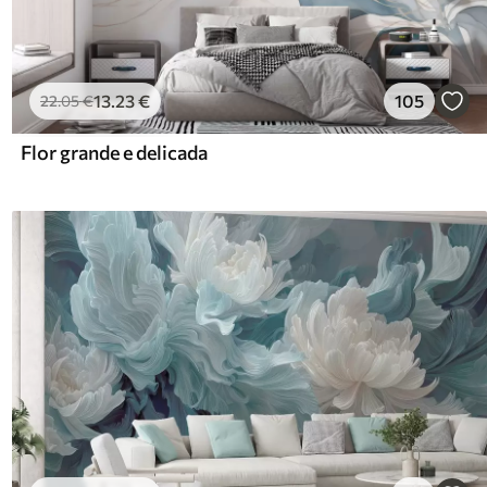
13
.23
€
105
22
.05
€
Flor grande e delicada