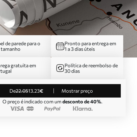
el de parede para o
Pronto para entrega em
u tamanho
1 a 3 dias úteis
rega gratuita em
Política de reembolso de
tugal
30 dias
de
22
.05
13
.23
€
Mostrar preço
O preço é indicado com um
desconto de 40%
.