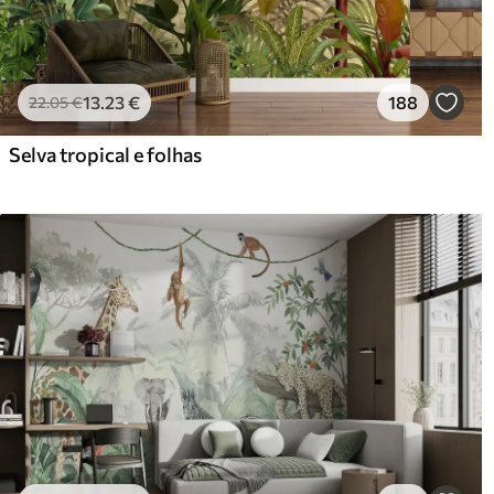
13
.23
€
188
22
.05
€
Selva tropical e folhas